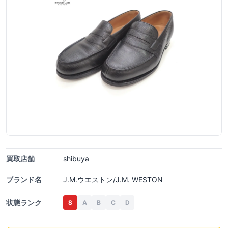
買取店舗
shibuya
ブランド名
J.M.ウエストン/J.M. WESTON
状態ランク
S
A
B
C
D