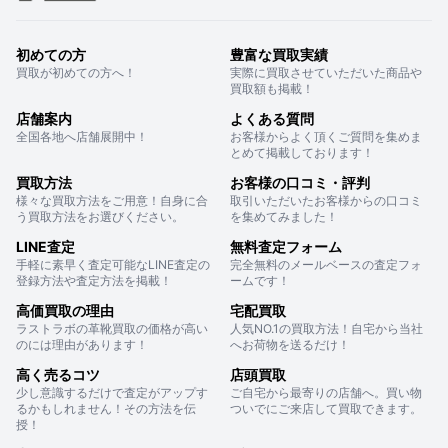
初めての方
豊富な買取実績
買取が初めての方へ！
実際に買取させていただいた商品や
買取額も掲載！
店舗案内
よくある質問
全国各地へ店舗展開中！
お客様からよく頂くご質問を集めま
とめて掲載しております！
買取方法
お客様の口コミ・評判
様々な買取方法をご用意！自身に合
取引いただいたお客様からの口コミ
う買取方法をお選びください。
を集めてみました！
LINE査定
無料査定フォーム
手軽に素早く査定可能なLINE査定の
完全無料のメールベースの査定フォ
登録方法や査定方法を掲載！
ームです！
高価買取の理由
宅配買取
ラストラボの革靴買取の価格が高い
人気NO.1の買取方法！自宅から当社
のには理由があります！
へお荷物を送るだけ！
高く売るコツ
店頭買取
少し意識するだけで査定がアップす
ご自宅から最寄りの店舗へ。買い物
るかもしれません！その方法を伝
ついでにご来店して買取できます。
授！