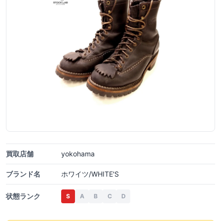
買取店舗
yokohama
ブランド名
ホワイツ/WHITE'S
状態ランク
S
A
B
C
D