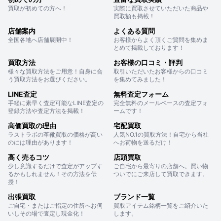
買取が初めての方へ！
実際に買取させていただいた商品や
買取額も掲載！
店舗案内
よくある質問
全国各地へ店舗展開中！
お客様からよく頂くご質問を集めま
とめて掲載しております！
買取方法
お客様の口コミ・評判
様々な買取方法をご用意！自身に合
取引いただいたお客様からの口コミ
う買取方法をお選びください。
を集めてみました！
LINE査定
無料査定フォーム
手軽に素早く査定可能なLINE査定の
完全無料のメールベースの査定フォ
登録方法や査定方法を掲載！
ームです！
高価買取の理由
宅配買取
ラストラボの革靴買取の価格が高い
人気NO.1の買取方法！自宅から当社
のには理由があります！
へお荷物を送るだけ！
高く売るコツ
店頭買取
少し意識するだけで査定がアップす
ご自宅から最寄りの店舗へ。買い物
るかもしれません！その方法を伝
ついでにご来店して買取できます。
授！
出張買取
ブランド一覧
ご自宅・またはご指定の住所へお伺
買取アイテム銘柄一覧をご紹介いた
いしその場で査定し現金化！
します。