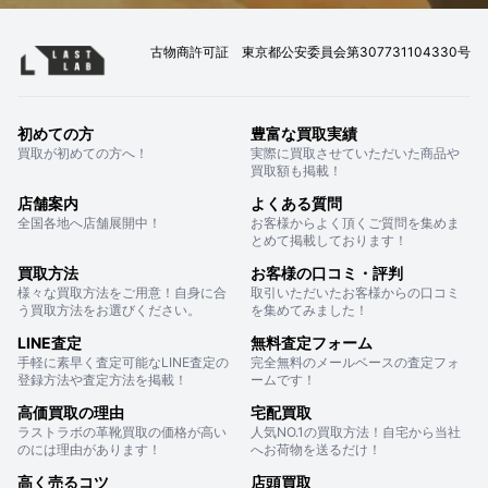
古物商許可証 東京都公安委員会第307731104330号
初めての方
豊富な買取実績
買取が初めての方へ！
実際に買取させていただいた商品や
買取額も掲載！
店舗案内
よくある質問
全国各地へ店舗展開中！
お客様からよく頂くご質問を集めま
とめて掲載しております！
買取方法
お客様の口コミ・評判
様々な買取方法をご用意！自身に合
取引いただいたお客様からの口コミ
う買取方法をお選びください。
を集めてみました！
LINE査定
無料査定フォーム
手軽に素早く査定可能なLINE査定の
完全無料のメールベースの査定フォ
登録方法や査定方法を掲載！
ームです！
高価買取の理由
宅配買取
ラストラボの革靴買取の価格が高い
人気NO.1の買取方法！自宅から当社
のには理由があります！
へお荷物を送るだけ！
高く売るコツ
店頭買取