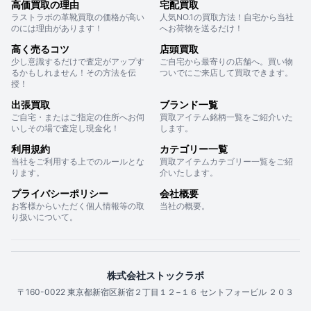
高価買取の理由
宅配買取
ラストラボの革靴買取の価格が高い
人気NO.1の買取方法！自宅から当社
のには理由があります！
へお荷物を送るだけ！
高く売るコツ
店頭買取
少し意識するだけで査定がアップす
ご自宅から最寄りの店舗へ。買い物
るかもしれません！その方法を伝
ついでにご来店して買取できます。
授！
出張買取
ブランド一覧
ご自宅・またはご指定の住所へお伺
買取アイテム銘柄一覧をご紹介いた
いしその場で査定し現金化！
します。
利用規約
カテゴリー一覧
当社をご利用する上でのルールとな
買取アイテムカテゴリー一覧をご紹
ります。
介いたします。
プライバシーポリシー
会社概要
お客様からいただく個人情報等の取
当社の概要。
り扱いについて。
株式会社ストックラボ
〒160-0022 東京都新宿区新宿２丁目１２−１６ セントフォービル ２０３