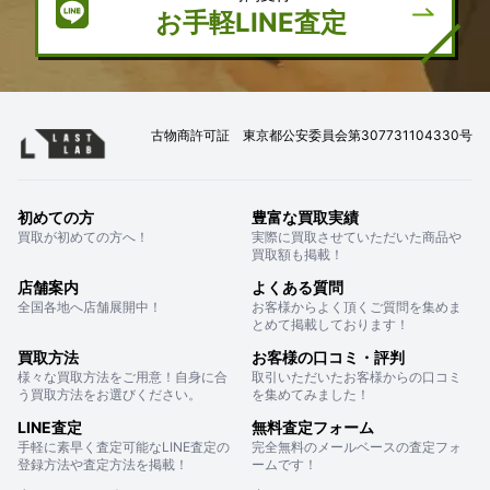
お手軽LINE査定
古物商許可証 東京都公安委員会第307731104330号
初めての方
豊富な買取実績
買取が初めての方へ！
実際に買取させていただいた商品や
買取額も掲載！
店舗案内
よくある質問
全国各地へ店舗展開中！
お客様からよく頂くご質問を集めま
とめて掲載しております！
買取方法
お客様の口コミ・評判
様々な買取方法をご用意！自身に合
取引いただいたお客様からの口コミ
う買取方法をお選びください。
を集めてみました！
LINE査定
無料査定フォーム
手軽に素早く査定可能なLINE査定の
完全無料のメールベースの査定フォ
登録方法や査定方法を掲載！
ームです！