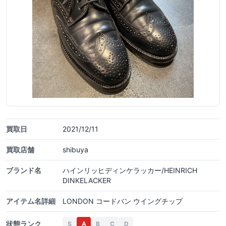
買取日
2021/12/11
買取店舗
shibuya
ブランド名
ハインリッヒディンケラッカー/HEINRICH
DINKELACKER
アイテム名詳細
LONDON コードバン ウイングチップ
状態ランク
S
A
B
C
D