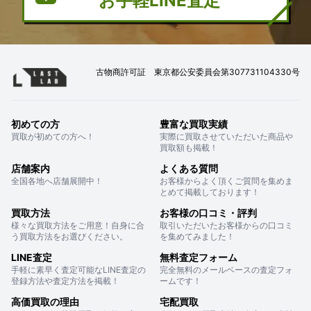
お手軽LINE査定
古物商許可証 東京都公安委員会第307731104330号
初めての方
豊富な買取実績
買取が初めての方へ！
実際に買取させていただいた商品や
買取額も掲載！
店舗案内
よくある質問
全国各地へ店舗展開中！
お客様からよく頂くご質問を集めま
とめて掲載しております！
買取方法
お客様の口コミ・評判
様々な買取方法をご用意！自身に合
取引いただいたお客様からの口コミ
う買取方法をお選びください。
を集めてみました！
LINE査定
無料査定フォーム
手軽に素早く査定可能なLINE査定の
完全無料のメールベースの査定フォ
登録方法や査定方法を掲載！
ームです！
高価買取の理由
宅配買取