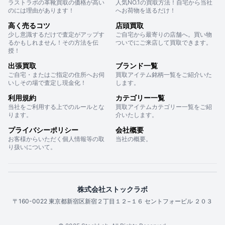
ラストラボの革靴買取の価格が高い
人気NO.1の買取方法！自宅から当社
のには理由があります！
へお荷物を送るだけ！
高く売るコツ
店頭買取
少し意識するだけで査定がアップす
ご自宅から最寄りの店舗へ。買い物
るかもしれません！その方法を伝
ついでにご来店して買取できます。
授！
出張買取
ブランド一覧
ご自宅・またはご指定の住所へお伺
買取アイテム銘柄一覧をご紹介いた
いしその場で査定し現金化！
します。
利用規約
カテゴリー一覧
当社をご利用する上でのルールとな
買取アイテムカテゴリー一覧をご紹
ります。
介いたします。
プライバシーポリシー
会社概要
お客様からいただく個人情報等の取
当社の概要。
り扱いについて。
株式会社ストックラボ
〒160-0022 東京都新宿区新宿２丁目１２−１６ セントフォービル ２０３