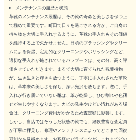
メンテナンスの履歴と状態
革靴のメンテナンス履歴は、その靴の寿命と美しさを保つ上
で極めて重要です。町田で日々を過ごされる方が、ご自身の
持ち物を大切に手入れするように、革靴の手入れもその価値
を維持する上で欠かせません。日頃のブラッシングやクリー
ムによる保湿、定期的なクリーニングやポリッシングなど、
適切な手入れが施されているパラブーツは、その分、高く評
価させていただきます。まるで大切に育てられた観葉植物
が、生き生きと輝きを放つように、丁寧に手入れされた革靴
は、革本来の美しさを保ち、深い光沢を放ちます。逆に、手
入れが行き届いていない靴は、革が乾燥し、ひび割れや色褪
せが生じやすくなります。カビの発生やひどい汚れがある場
合は、クリーニング費用がかかるため査定額に影響します。
しかし、当店ではそうした状態の靴でも、経験豊富な査定員
が丁寧に拝見し、修理やメンテナンスによってどこまで回復
可能かを見極めます。お客様のパラブーツが、これまでどの