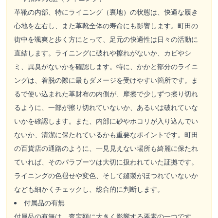
革靴の内部、特にライニング（裏地）の状態は、快適な履き
心地を左右し、また革靴全体の寿命にも影響します。町田の
街中を颯爽と歩く方にとって、足元の快適性は日々の活動に
直結します。ライニングに破れや擦れがないか、カビやシ
ミ、異臭がないかを確認します。特に、かかと部分のライニ
ングは、着脱の際に最もダメージを受けやすい箇所です。ま
るで使い込まれた革財布の内側が、摩擦で少しずつ擦り切れ
るように、一部が擦り切れていないか、あるいは破れていな
いかを確認します。また、内部に砂やホコリが入り込んでい
ないか、清潔に保たれているかも重要なポイントです。町田
の百貨店の通路のように、一見見えない場所も綺麗に保たれ
ていれば、そのパラブーツは大切に扱われていた証拠です。
ライニングの色褪せや変色、そして縫製がほつれていないか
なども細かくチェックし、総合的に判断します。
付属品の有無
付属品の有無は、査定額に大きく影響する要素の一つです。