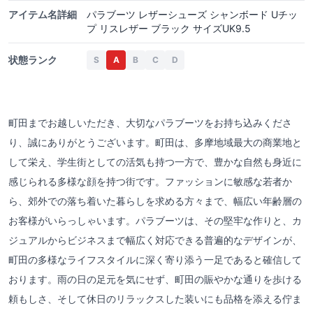
アイテム名詳細
パラブーツ レザーシューズ シャンボード Uチッ
プ リスレザー ブラック サイズUK9.5
状態ランク
S
A
B
C
D
町田までお越しいただき、大切なパラブーツをお持ち込みくださ
り、誠にありがとうございます。町田は、多摩地域最大の商業地と
して栄え、学生街としての活気も持つ一方で、豊かな自然も身近に
感じられる多様な顔を持つ街です。ファッションに敏感な若者か
ら、郊外での落ち着いた暮らしを求める方々まで、幅広い年齢層の
お客様がいらっしゃいます。パラブーツは、その堅牢な作りと、カ
ジュアルからビジネスまで幅広く対応できる普遍的なデザインが、
町田の多様なライフスタイルに深く寄り添う一足であると確信して
おります。雨の日の足元を気にせず、町田の賑やかな通りを歩ける
頼もしさ、そして休日のリラックスした装いにも品格を添える佇ま