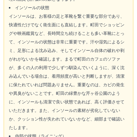
インソールの状態
インソールは、お客様の足と革靴を繋ぐ重要な部分であり、
快適性だけでなく衛生面にも直結します。町田でショッピン
グや映画鑑賞など、長時間立ち続けることも多い革靴にとっ
て、インソールの状態は非常に重要です。汗や湿気によるシ
ミ、足形による沈み込み、そしてインソール自体の破れや剥
がれがないかを確認します。まるで町田のカフェのソファ
が、多くの人の利用で少しずつ馴染んでいくように、深く沈
み込んでいる場合は、着用頻度が高いと判断しますが、清潔
に保たれていれば問題ありません。重要なのは、カビの発生
や異臭がないことです。町田の緑豊かな芹ヶ谷公園のよう
に、インソールも清潔で良い状態であれば、高く評価させて
いただきます。また、インソールの素材が劣化していない
か、クッション性が失われていないかなど、細部まで確認い
たします。
内部の状態（ライニング）