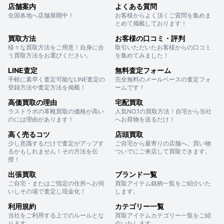
店舗案内
よくある質問
全国各地へ店舗展開中！
お客様からよく頂くご質問を集めま
とめて掲載しております！
買取方法
お客様の口コミ・評判
様々な買取方法をご用意！自身に合
取引いただいたお客様からの口コミ
う買取方法をお選びください。
を集めてみました！
LINE査定
無料査定フォーム
手軽に素早く査定可能なLINE査定の
完全無料のメールベースの査定フォ
登録方法や査定方法を掲載！
ームです！
高価買取の理由
宅配買取
ラストラボの革靴買取の価格が高い
人気NO.1の買取方法！自宅から当社
のには理由があります！
へお荷物を送るだけ！
高く売るコツ
店頭買取
少し意識するだけで査定がアップす
ご自宅から最寄りの店舗へ。買い物
るかもしれません！その方法を伝
ついでにご来店して買取できます。
授！
出張買取
ブランド一覧
ご自宅・またはご指定の住所へお伺
買取アイテム銘柄一覧をご紹介いた
いしその場で査定し現金化！
します。
利用規約
カテゴリー一覧
当社をご利用する上でのルールとな
買取アイテムカテゴリー一覧をご紹
ります。
介いたします。