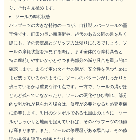
り、それを見極めます。
ソールの摩耗状態
パラブーツの大きな特徴の一つが、自社製ラバーソールの堅
牢性です。町田の長い商店街や、起伏のある公園の道を歩く
際にも、その安定感とグリップ力は頼りになるでしょう。ソ
ールの摩耗状態を拝見する際は、まず全体的な摩耗具合と、
特に摩耗しやすいかかとやつま先部分の減り具合を重点的に
確認します。まるで車のタイヤの溝が、安全性を保つために
まだ残っているかのように、ソールのパターンがしっかりと
残っているかは重要な評価点です。一方で、ソールの溝がほ
とんど残っていなかったり、ソールの硬化やひび割れ、部分
的な剥がれが見られる場合は、修理が必要となるため査定額
に影響します。町田のシンボルである七国山のように、ソー
ルがしっかりと地面を捉えていれば、そのパラブーツの価値
は高まります。また、ソールの修理歴がある場合は、その修
理の品質も評価の対象となります。