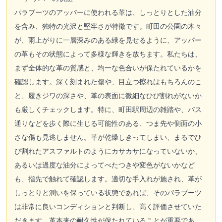
パラブーツのアッパーに使われる革は、しっとりとした油分
を含み、独特の光沢と堅牢さが特徴です。町田の公園の木々
が、雨上がりに一層深みのある緑を見せるように、アッパー
の革もその状態によって多様な輝きを放ちます。私たちは、
まず全体的な革の質感と、均一な色合いが保たれているかを
確認します。深く刻まれた傷や、目立つ擦れはもちろんのこ
と、履きジワの深さや、革の表面に微細なひび割れがないか
も厳しくチェックします。特に、町田駅周辺の雑踏や、バス
通りなどを歩く際に生じる可能性のある、つま先や側面の小
さな傷も見逃しません。革が乾燥しきってしまい、まるでひ
び割れたアスファルトのようにカサカサになっていないか、
あるいは過度な油分によってべたつきや変色がないかなど
も、指先で触れて確認します。適切な手入れが施され、革が
しっとりと潤いを保っている状態であれば、そのパラブーツ
は非常に良いコンディションと判断し、高く評価させていた
だきます。革本来の耐久性が保たれていることが重要であ