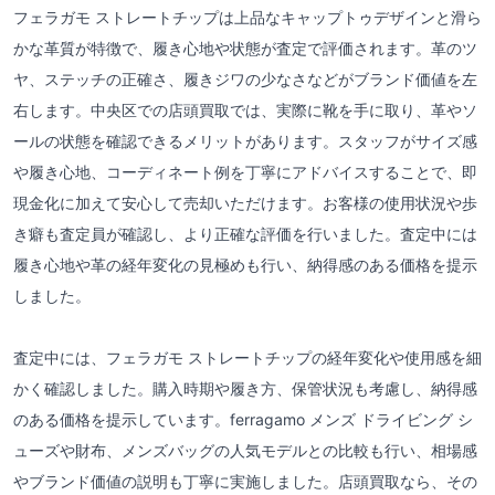
フェラガモ ストレートチップは上品なキャップトゥデザインと滑ら
かな革質が特徴で、履き心地や状態が査定で評価されます。革のツ
ヤ、ステッチの正確さ、履きジワの少なさなどがブランド価値を左
右します。中央区での店頭買取では、実際に靴を手に取り、革やソ
ールの状態を確認できるメリットがあります。スタッフがサイズ感
や履き心地、コーディネート例を丁寧にアドバイスすることで、即
現金化に加えて安心して売却いただけます。お客様の使用状況や歩
き癖も査定員が確認し、より正確な評価を行いました。査定中には
履き心地や革の経年変化の見極めも行い、納得感のある価格を提示
しました。
査定中には、フェラガモ ストレートチップの経年変化や使用感を細
かく確認しました。購入時期や履き方、保管状況も考慮し、納得感
のある価格を提示しています。ferragamo メンズ ドライビング シ
ューズや財布、メンズバッグの人気モデルとの比較も行い、相場感
やブランド価値の説明も丁寧に実施しました。店頭買取なら、その