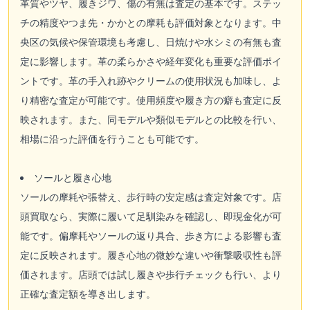
革質やツヤ、履きジワ、傷の有無は査定の基本です。ステッ
チの精度やつま先・かかとの摩耗も評価対象となります。中
央区の気候や保管環境も考慮し、日焼けや水シミの有無も査
定に影響します。革の柔らかさや経年変化も重要な評価ポイ
ントです。革の手入れ跡やクリームの使用状況も加味し、よ
り精密な査定が可能です。使用頻度や履き方の癖も査定に反
映されます。また、同モデルや類似モデルとの比較を行い、
相場に沿った評価を行うことも可能です。
ソールと履き心地
ソールの摩耗や張替え、歩行時の安定感は査定対象です。店
頭買取なら、実際に履いて足馴染みを確認し、即現金化が可
能です。偏摩耗やソールの返り具合、歩き方による影響も査
定に反映されます。履き心地の微妙な違いや衝撃吸収性も評
価されます。店頭では試し履きや歩行チェックも行い、より
正確な査定額を導き出します。