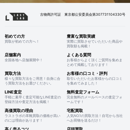
古物商許可証 東京都公安委員会第307731104330号
初めての方
豊富な買取実績
買取が初めての方へ！
実際に買取させていただいた商品や
買取額も掲載！
店舗案内
よくある質問
全国各地へ店舗展開中！
お客様からよく頂くご質問を集めま
とめて掲載しております！
買取方法
お客様の口コミ・評判
様々な買取方法をご用意！自身に合
取引いただいたお客様からの口コミ
う買取方法をお選びください。
を集めてみました！
LINE査定
無料査定フォーム
手軽に素早く査定可能なLINE査定の
完全無料のメールベースの査定フォ
登録方法や査定方法を掲載！
ームです！
高価買取の理由
宅配買取
ラストラボの革靴買取の価格が高い
人気NO.1の買取方法！自宅から当社
のには理由があります！
へお荷物を送るだけ！
高く売るコツ
店頭買取