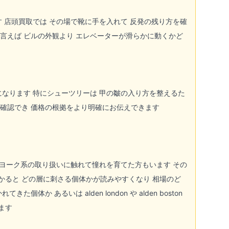
す 店頭買取では その場で靴に手を入れて 反発の残り方を確
言えば ビルの外観より エレベーターが滑らかに動くかど
になります 特にシューツリーは 甲の皺の入り方を整えるた
で確認でき 価格の根拠をより明確にお伝えできます
デン ニューヨーク系の取り扱いに触れて憧れを育てた方もいます その
かると どの層に刺さる個体かが読みやすくなり 相場のど
 あるいは alden london や alden boston
ます