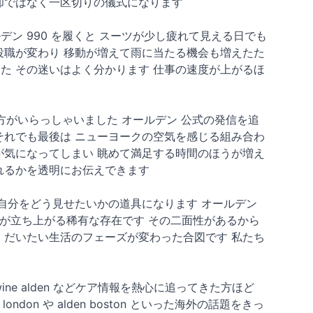
却ではなく一区切りの儀式になります
ン 990 を履くと スーツが少し疲れて見える日でも
役職が変わり 移動が増えて雨に当たる機会も増えたた
た その迷いはよく分かります 仕事の速度が上がるほ
てきた方がいらっしゃいました オールデン 公式の発信を追
べて それでも最後は ニューヨークの空気を感じる組み合わ
が気になってしまい 眺めて満足する時間のほうが増え
れるかを透明にお伝えできます
 自分をどう見せたいかの道具になります オールデン
格が立ち上がる稀有な存在です その二面性があるから
 だいたい生活のフェーズが変わった合図です 私たち
ne alden などケア情報を熱心に追ってきた方ほど
on や alden boston といった海外の話題をきっ