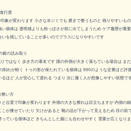
の進行度
印象が変わります 小さな水ジミでも 磨きで整うものと 残りやすいもの
強い個体は 透明感よりも粉っぽさが前に出てしまうため ケア履歴が重要
合いを残していることが多いのでプラスになりやすいです
方の癖の読み取り
りではなく 歩き方の署名です 踵の外側が大きく落ちている場合は まだ
先の削れが軽く トゥの形が保たれている個体は 990のような定番ほど評
いるほど 人が安心して渡れる つまり 次に履く人が想像しやすい状態で
の整い方
さと位置で印象が変わります 外側の大きな擦れは目立ちますが 内側の細
ここが痩せていたり 欠けがあると 靴の品が下がって見えるため 目の前
整っている個体ほど きちんとした服にも合わせやすく 需要が広くなり