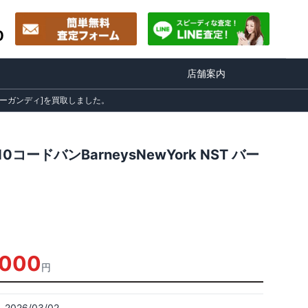
0
店舗案内
T バーガンディ]を買取しました。
ードバンBarneysNewYork NST バー
,000
円
2026/03/02