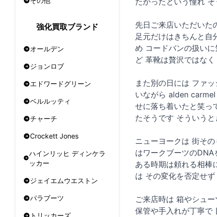
その他
たかったという憧れ 
先日ご来店いただいたの
強化買取ブランド
足元だけはきちんと自分
め コードバンの扱いに
オールデン
ど 革靴は贅沢ではなく
ジョンロブ
また別の日には ファッシ
エドワードグリーン
いながら alden c
ベルルッティ
せに落ち着いたと笑って
たそうです そういうと
チャーチ
Crockett Jones
ニューヨークは 街その
はワークブーツのDN
ハインリッヒ ディンケラ
ッカー
ある時期は頼れる相棒に
は その変化を否定せず
ジェイエムウエストン
パラブーツ
ご来店時は 箱やシューツ
保管や手入れが丁寧で 目の
トリッカーズ