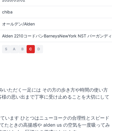
chiba
オールデン/Alden
Alden 2210コードバンBarneysNewYork NST バーガンディ
S
A
B
C
D
みいただく一足には その方の歩き方や時間の使い方
お客様の思い出まで丁寧に受け止めることを大切にして
っています ひとつはニューヨークの合理性とスピード
たときの高揚感や alden us の空気を一度吸ってみ