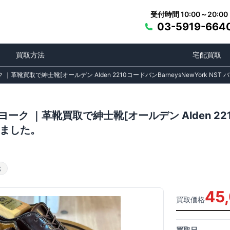
受付時間 10:00～20:00
03-5919-664
買取方法
宅配買取
｜革靴買取で紳士靴[オールデン Alden 2210コードバンBarneysNewYork NS
ク ｜革靴買取で紳士靴[オールデン Alden 2210コ
しました。
靴
45
買取価格
買取日