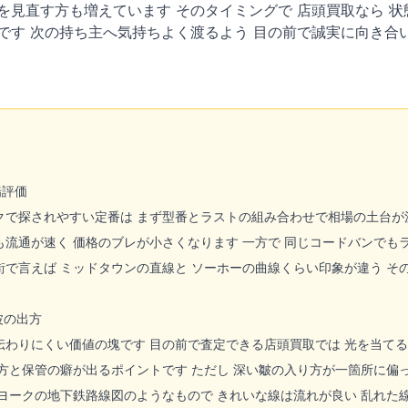
を見直す方も増えています そのタイミングで 店頭買取なら 
です 次の持ち主へ気持ちよく渡るよう 目の前で誠実に向き合
場評価
クで探されやすい定番は まず型番とラストの組み合わせで相場の土台が決ま
も流通が速く 価格のブレが小さくなります 一方で 同じコードバンでも
街で言えば ミッドタウンの直線と ソーホーの曲線くらい印象が違う そ
波の出方
伝わりにくい価値の塊です 目の前で査定できる店頭買取では 光を当て
き方と保管の癖が出るポイントです ただし 深い皺の入り方が一箇所に偏
ーヨークの地下鉄路線図のようなもので きれいな線は流れが良い 乱れた