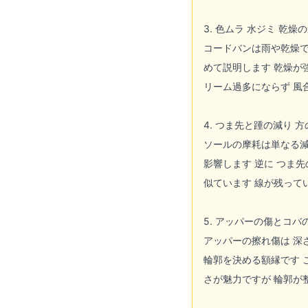
3. 色ムラ 水ジミ 乾燥
コードバンは雨や乾燥で
めて説明します 乾燥が
リーム過多にならず 風
4. つま先と踵の減り 
ソールの摩耗は単なる減
影響します 逆に つま
似ています 線が残って
5. アッパーの傷とコバ
アッパーの擦れ傷は 深
輪郭を決める額縁です 
さが魅力ですが 輪郭が