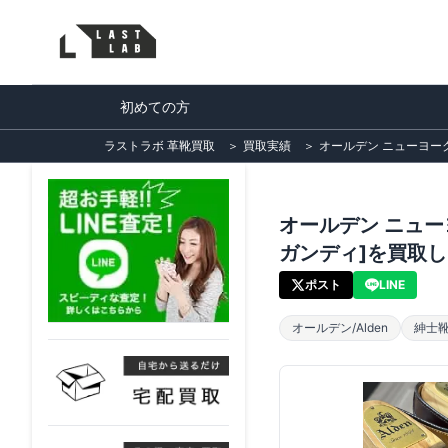
初めての方
ラストラボ 革靴買取
＞
買取実績
＞
オールデン ニューヨーク 
オールデン ニューヨー
ガンディ]を買取
ポスト
LINE
オールデン/Alden
紳士