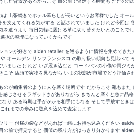
そうした背景があるからこそ 目の前で査定する時間も ただの売
は 出張続きでホテル暮らしが長いというお客様でした オールデ
を支えてくれる気がする と話されていました けれど今回は 
気を遣うより 毎日気軽に履ける革に切り替えたいとのことでし
 選択の整理になっていくからです
ョンが好きで alden retailer を巡るように情報を集め
armel や オールデン サンフランシスコ の取り扱い傾向も見比
いました けれど いざ履き込むと コードバンの小傷や雨ジミ
きこそ 店頭で実物を見ながら いまの状態が市場でどう評価さ
ものが編集者のように人を磨く場所です だからこそ 靴もまた
Aを感じさせるラギッドさがありながら きちんと磨くと急に品
なり ある時期は手がかかる相手にもなる そして手放すときは
 これまでの歩みに敬意を込めて査定します
リー 付属の袋などがあれば一緒にお持ち込みください ealdwi
前で拝見すると 価値の残り方がはっきり分かります alden lond