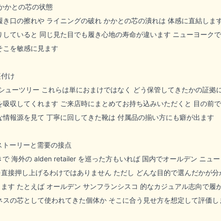
 かかとの芯の状態
履き口の擦れや ライニングの破れ かかとの芯の潰れは 体感に直結しま
りしていると 同じ見た目でも履き心地の寿命が違います ニューヨークで
そこを敏感に見ます
裏付け
のシューツリー これらは単におまけではなく どう保管してきたかの証拠
を吸収してくれます ご来店時にまとめてお持ち込みいただくと 目の前
n のような情報源を見て 丁寧に回してきた靴は 付属品の揃い方にも癖が出ます
のストーリーと需要の接点
が好きで 海外の alden retailer を巡った方もいれば 国内でオール
直接押し上げるわけではありません ただし どんな目的で選んだかが分
 たとえば オールデン サンフランシスコ 的なカジュアル志向で履かれてきた個体か
ネスの芯として使われてきた個体か そこに合う見せ方を想定して評価し