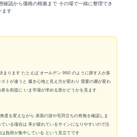
状態確認から価格の根拠まで その場で一緒に整理でき
います
ります たとえば オールデン 990 のように探す人が多
ラストが違うと 履き心地と見え方が変わり 需要の層が変わ
の差を前提に いま市場が求める形かどうかを見ます
る角度を変えながら 表面の波や毛羽立ちの有無を確認しま
っている場合は 革が疲れているサインになりやすいので注
線は負荷が集中している という見立てです