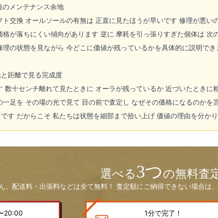
今後のメンテナンス余地
フト交換 オールソールの有無は 正直に見たほうが早いです 修理が悪い
価格が落ちにくい傾向があります 逆に 摩耗を引っ張りすぎた個体は 次
修理の状態を見ながら 今どこに価値が残っているかを具体的に説明でき
 光と距離で見る完成度
す 数十センチ離れて見たときに オーラが残っているか 近づいたときに
の一足を その場の光で見て 目の前で査定し なぜその価格になるのかを
です だからこそ 私たちは状態を細部まで拾い上げ 価値の理由を分か
3つ
選べる
の無料査
ん、配送料・出張料などは全て無料！ 査定額にご納得できない場合は、
20:00
1分で完了！