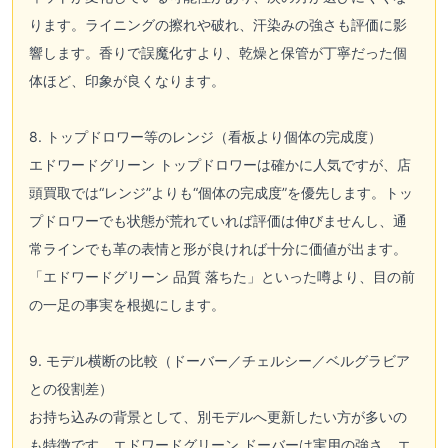
ります。ライニングの擦れや破れ、汗染みの強さも評価に影
響します。香りで誤魔化すより、乾燥と保管が丁寧だった個
体ほど、印象が良くなります。
8. トップドロワー等のレンジ（看板より個体の完成度）
エドワードグリーン トップドロワーは確かに人気ですが、店
頭買取では“レンジ”よりも“個体の完成度”を優先します。トッ
プドロワーでも状態が荒れていれば評価は伸びませんし、通
常ラインでも革の表情と形が良ければ十分に価値が出ます。
「エドワードグリーン 品質 落ちた」といった噂より、目の前
の一足の事実を根拠にします。
9. モデル横断の比較（ドーバー／チェルシー／ベルグラビア
との役割差）
お持ち込みの背景として、別モデルへ更新したい方が多いの
も特徴です。エドワードグリーン ドーバーは実用の強さ、エ