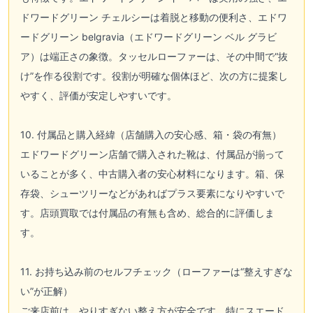
ドワードグリーン チェルシーは着脱と移動の便利さ、エドワ
ードグリーン belgravia（エドワードグリーン ベル グラビ
ア）は端正さの象徴。タッセルローファーは、その中間で“抜
け”を作る役割です。役割が明確な個体ほど、次の方に提案し
やすく、評価が安定しやすいです。
10. 付属品と購入経緯（店舗購入の安心感、箱・袋の有無）
エドワードグリーン店舗で購入された靴は、付属品が揃って
いることが多く、中古購入者の安心材料になります。箱、保
存袋、シューツリーなどがあればプラス要素になりやすいで
す。店頭買取では付属品の有無も含め、総合的に評価しま
す。
11. お持ち込み前のセルフチェック（ローファーは“整えすぎな
い”が正解）
ご来店前は、やりすぎない整え方が安全です。特にスエード