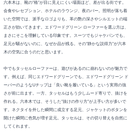
六本木は、靴の“格”が目に見えにくい場面ほど、差が出る街です。
会食やレセプション、ホテルのラウンジ、夜のバー。照明が落ち着
いた空間では、派手なロゴよりも、革の艶の深さやシルエットの端
正さが効いてきます。エドワードグリーン ローファーを選ぶ方は、
まさにそこを理解している印象です。スーツでもジャケパンでも、
足元が騒がないのに、なぜか品が残る。その“静かな説得力”が六本
木の空気に合うのだと思います。
中でもタッセルローファーは、遊びがあるのに崩れないのが魅力で
す。例えば、同じエドワードグリーンでも、エドワードグリーン ド
ーバーのようなUチップは「良い靴を履いている」という実用の強
さが前に出ます。一方、タッセルはもう少しムード寄りで、抜けを
作れる。六本木では、そうした“抜けの作り方”が上手い方が多いで
す。ネクタイを外した瞬間に成立する足元、ジャケットのボタンを
開けた瞬間に色気が増す足元。タッセルは、その切り替えを自然に
してくれます。