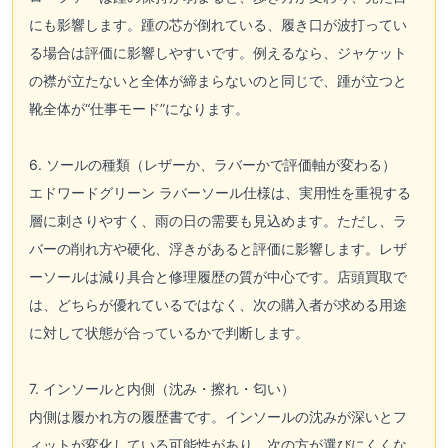
にも影響します。踵の芯が倒れている、履き口が波打ってい
る場合は評価に影響しやすいです。例えるなら、ジャケット
の襟が立たないと全体が締まらないのと同じで、踵が立つと
靴全体が“仕事モード”になります。
6. ソールの種類（レザーか、ラバーかで評価軸が変わる）
エドワードグリーン ラバーソール仕様は、実用性を重視する
層に刺さりやすく、雨の日の需要も見込めます。ただし、ラ
バーの削れ方や硬化、浮きがあると評価に影響します。レザ
ーソールは減り具合と修理履歴の質が中心です。店頭買取で
は、どちらが優れているではなく、次の購入者が求める用途
に対して状態が合っているかで判断します。
7. インソールと内側（沈み・擦れ・匂い）
内側は履かれ方の履歴書です。インソールの沈みが深いとフ
ィットが変化している可能性があり、次の方が選びにくくな