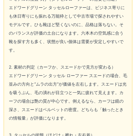
エドワードグリーン タッセルローファーは、ビジネス寄りに
も休日寄りにも振れる万能枠として中古市場で探されやすい
モデルです。ひも靴ほど堅くないのに、品格は落ちない。そ
のバランスが評価の土台になります。六本木の空気感に合う
靴を探す方も多く、状態が良い個体は需要が安定しやすいで
す。
2. 素材の判定（カーフか、スエードかで見方が変わる）
エドワードグリーン タッセル ローファー スエードの場合、毛
並みの方向と“ムラの出方”が価値を左右します。スエードは光
を吸うぶん、毛の潰れが目立つと一気に疲れて見えます。カ
ーフの場合は艶の質が中心です。例えるなら、カーフは鏡の
深さ、スエードはベルベットの密度。どちらも「触ったとき
の情報量」が評価になります。
3. タッセルの状態（ほどけ・擦れ・左右差）