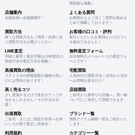
買取額も掲載！
店舗案内
よくある質問
全国各地へ店舗展開中！
お客様からよく頂くご質問を集めま
とめて掲載しております！
買取方法
お客様の口コミ・評判
様々な買取方法をご用意！自身に合
取引いただいたお客様からの口コミ
う買取方法をお選びください。
を集めてみました！
LINE査定
無料査定フォーム
手軽に素早く査定可能なLINE査定の
完全無料のメールベースの査定フォ
登録方法や査定方法を掲載！
ームです！
高価買取の理由
宅配買取
ラストラボの革靴買取の価格が高い
人気NO.1の買取方法！自宅から当社
のには理由があります！
へお荷物を送るだけ！
高く売るコツ
店頭買取
少し意識するだけで査定がアップす
ご自宅から最寄りの店舗へ。買い物
るかもしれません！その方法を伝
ついでにご来店して買取できます。
授！
出張買取
ブランド一覧
ご自宅・またはご指定の住所へお伺
買取アイテム銘柄一覧をご紹介いた
いしその場で査定し現金化！
します。
利用規約
カテゴリー一覧