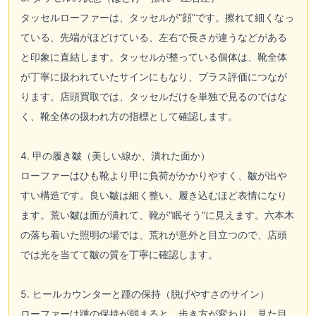
タッセルローファーは、タッセルが“顔”です。擦れて細くなっ
ている、先端がほどけている、左右で長さが違うなどがある
と印象に直結します。タッセルが整っている個体は、靴全体
が丁寧に扱われていたサインにもなり、プラス評価につなが
ります。店頭買取では、タッセルだけを単独で見るのではな
く、靴全体の扱われ方の指標として確認します。
4. 甲の履き皺（美しい線か、潰れた面か）
ローファーはひも靴より甲に負荷がかかりやすく、皺が出や
すい構造です。良い皺は細く整い、履き込むほど表情になり
ます。荒い皺は面が潰れて、靴が“眠そう”に見えます。六本木
の落ち着いた照明の場では、荒れが意外と目立つので、店頭
では光を当てて皺の質を丁寧に確認します。
5. ヒールカウンターと踵の保持（脱げやすさのサイン）
ローファーは踵の保持が弱まると、歩き方が変わり、見た目