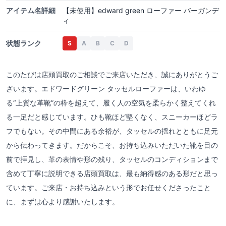
アイテム名詳細
【未使用】edward green ローファー バーガンデ
ィ
状態ランク
S
A
B
C
D
このたびは店頭買取のご相談でご来店いただき、誠にありがとうご
ざいます。エドワードグリーン タッセルローファーは、いわゆ
る“上質な革靴”の枠を超えて、履く人の空気を柔らかく整えてくれ
る一足だと感じています。ひも靴ほど堅くなく、スニーカーほどラ
フでもない。その中間にある余裕が、タッセルの揺れとともに足元
から伝わってきます。だからこそ、お持ち込みいただいた靴を目の
前で拝見し、革の表情や形の残り、タッセルのコンディションまで
含めて丁寧に説明できる店頭買取は、最も納得感のある形だと思っ
ています。ご来店・お持ち込みという形でお任せくださったこと
に、まずは心より感謝いたします。