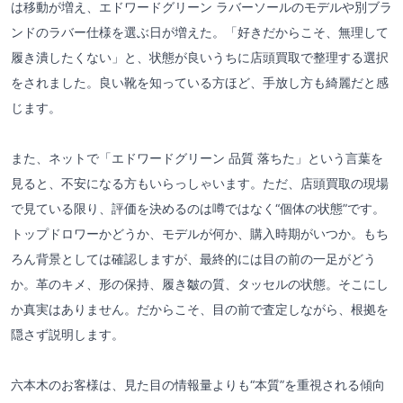
は移動が増え、エドワードグリーン ラバーソールのモデルや別ブラ
ンドのラバー仕様を選ぶ日が増えた。「好きだからこそ、無理して
履き潰したくない」と、状態が良いうちに店頭買取で整理する選択
をされました。良い靴を知っている方ほど、手放し方も綺麗だと感
じます。
また、ネットで「エドワードグリーン 品質 落ちた」という言葉を
見ると、不安になる方もいらっしゃいます。ただ、店頭買取の現場
で見ている限り、評価を決めるのは噂ではなく“個体の状態”です。
トップドロワーかどうか、モデルが何か、購入時期がいつか。もち
ろん背景としては確認しますが、最終的には目の前の一足がどう
か。革のキメ、形の保持、履き皺の質、タッセルの状態。そこにし
か真実はありません。だからこそ、目の前で査定しながら、根拠を
隠さず説明します。
六本木のお客様は、見た目の情報量よりも“本質”を重視される傾向