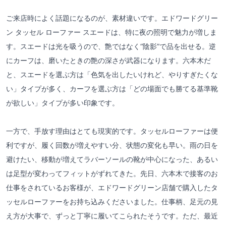
ご来店時によく話題になるのが、素材違いです。エドワードグリー
ン タッセル ローファー スエードは、特に夜の照明で魅力が増しま
す。スエードは光を吸うので、艶ではなく“陰影”で品を出せる。逆
にカーフは、磨いたときの艶の深さが武器になります。六本木だ
と、スエードを選ぶ方は「色気を出したいけれど、やりすぎたくな
い」タイプが多く、カーフを選ぶ方は「どの場面でも勝てる基準靴
が欲しい」タイプが多い印象です。
一方で、手放す理由はとても現実的です。タッセルローファーは便
利ですが、履く回数が増えやすい分、状態の変化も早い。雨の日を
避けたい、移動が増えてラバーソールの靴が中心になった、あるい
は足型が変わってフィットがずれてきた。先日、六本木で接客のお
仕事をされているお客様が、エドワードグリーン店舗で購入したタ
ッセルローファーをお持ち込みくださいました。仕事柄、足元の見
え方が大事で、ずっと丁寧に履いてこられたそうです。ただ、最近