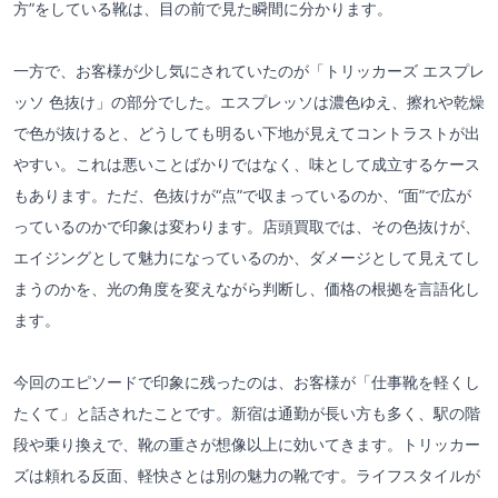
方”をしている靴は、目の前で見た瞬間に分かります。
一方で、お客様が少し気にされていたのが「トリッカーズ エスプレ
ッソ 色抜け」の部分でした。エスプレッソは濃色ゆえ、擦れや乾燥
で色が抜けると、どうしても明るい下地が見えてコントラストが出
やすい。これは悪いことばかりではなく、味として成立するケース
もあります。ただ、色抜けが“点”で収まっているのか、“面”で広が
っているのかで印象は変わります。店頭買取では、その色抜けが、
エイジングとして魅力になっているのか、ダメージとして見えてし
まうのかを、光の角度を変えながら判断し、価格の根拠を言語化し
ます。
今回のエピソードで印象に残ったのは、お客様が「仕事靴を軽くし
たくて」と話されたことです。新宿は通勤が長い方も多く、駅の階
段や乗り換えで、靴の重さが想像以上に効いてきます。トリッカー
ズは頼れる反面、軽快さとは別の魅力の靴です。ライフスタイルが