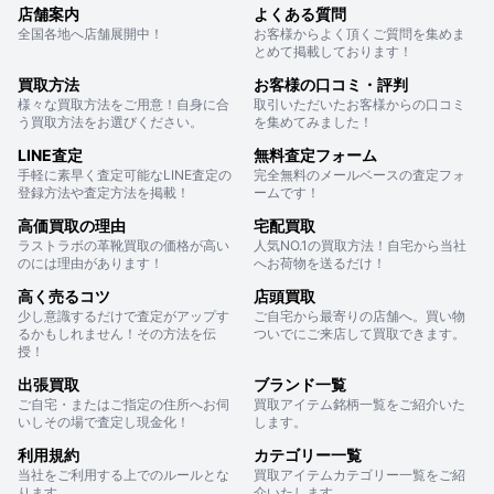
店舗案内
よくある質問
全国各地へ店舗展開中！
お客様からよく頂くご質問を集めま
とめて掲載しております！
買取方法
お客様の口コミ・評判
様々な買取方法をご用意！自身に合
取引いただいたお客様からの口コミ
う買取方法をお選びください。
を集めてみました！
LINE査定
無料査定フォーム
手軽に素早く査定可能なLINE査定の
完全無料のメールベースの査定フォ
登録方法や査定方法を掲載！
ームです！
高価買取の理由
宅配買取
ラストラボの革靴買取の価格が高い
人気NO.1の買取方法！自宅から当社
のには理由があります！
へお荷物を送るだけ！
高く売るコツ
店頭買取
少し意識するだけで査定がアップす
ご自宅から最寄りの店舗へ。買い物
るかもしれません！その方法を伝
ついでにご来店して買取できます。
授！
出張買取
ブランド一覧
ご自宅・またはご指定の住所へお伺
買取アイテム銘柄一覧をご紹介いた
いしその場で査定し現金化！
します。
利用規約
カテゴリー一覧
当社をご利用する上でのルールとな
買取アイテムカテゴリー一覧をご紹
ります。
介いたします。