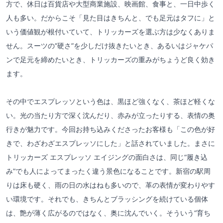
方で、休日は百貨店や大型商業施設、映画館、食事と、一日中歩く
人も多い。だからこそ「見た目はきちんと、でも足元はタフに」と
いう価値観が根付いていて、トリッカーズを選ぶ方は少なくありま
せん。スーツの“硬さ”を少しだけ抜きたいとき、あるいはジャケパ
ンで足元を締めたいとき、トリッカーズの重みがちょうど良く効き
ます。
その中でエスプレッソという色は、黒ほど強くなく、茶ほど軽くな
い。光の当たり方で深く沈んだり、赤みが立ったりする、表情の奥
行きが魅力です。今回お持ち込みくださったお客様も「この色が好
きで、わざわざエスプレッソにした」と話されていました。まさに
トリッカーズ エスプレッソ エイジングの面白さは、同じ“履き込
み”でも人によってまったく違う景色になることです。新宿の駅周
りは床も硬く、雨の日の水はねも多いので、革の表情が変わりやす
い環境です。それでも、きちんとブラッシングを続けている個体
は、艶が薄く広がるのではなく、奥に沈んでいく。そういう“育ち