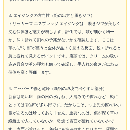
3. エイジングの方向性（艶の出方と履きジワ）
トリッカーズ エスプレッソ エイジングは、履きジワが美しく
沈む個体ほど魅力が増します。評価では、皺が細かく均一
か、深く折れて割れの予兆がないかを確認します。ここは、
革の“折り目”が整うと全体が品よく見える反面、鋭く折れると
急に疲れて見えるポイントです。店頭では、クリームの吸い
込み具合や革の弾力も触って確認し、手入れの良さが伝わる
個体を高く評価します。
4. アッパーの傷と乾燥（新宿の環境で出やすい部分）
新宿は硬い床、雨の日の水はね、人混みでの擦れなど、靴に
とっては“試練”が多い街です。だからこそ、つま先の擦れや小
傷があるのは珍しくありません。重要なのは、傷が深く革の
繊維まで入っていないか、乾燥で表面が荒れていないかで
す。表面が荒れると、色抜けも進みやすくなります。店頭で