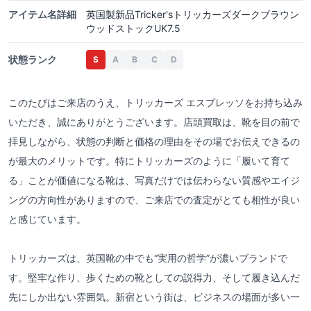
アイテム名詳細
英国製新品Tricker'sトリッカーズダークブラウン
ウッドストックUK7.5
状態ランク
S
A
B
C
D
このたびはご来店のうえ、トリッカーズ エスプレッソをお持ち込み
いただき、誠にありがとうございます。店頭買取は、靴を目の前で
拝見しながら、状態の判断と価格の理由をその場でお伝えできるの
が最大のメリットです。特にトリッカーズのように「履いて育て
る」ことが価値になる靴は、写真だけでは伝わらない質感やエイジ
ングの方向性がありますので、ご来店での査定がとても相性が良い
と感じています。
トリッカーズは、英国靴の中でも“実用の哲学”が濃いブランドで
す。堅牢な作り、歩くための靴としての説得力、そして履き込んだ
先にしか出ない雰囲気。新宿という街は、ビジネスの場面が多い一