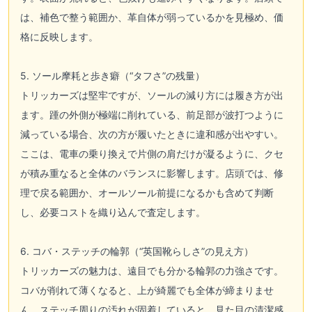
は、補色で整う範囲か、革自体が弱っているかを見極め、価
格に反映します。
5. ソール摩耗と歩き癖（“タフさ”の残量）
トリッカーズは堅牢ですが、ソールの減り方には履き方が出
ます。踵の外側が極端に削れている、前足部が波打つように
減っている場合、次の方が履いたときに違和感が出やすい。
ここは、電車の乗り換えで片側の肩だけが凝るように、クセ
が積み重なると全体のバランスに影響します。店頭では、修
理で戻る範囲か、オールソール前提になるかも含めて判断
し、必要コストを織り込んで査定します。
6. コバ・ステッチの輪郭（“英国靴らしさ”の見え方）
トリッカーズの魅力は、遠目でも分かる輪郭の力強さです。
コバが削れて薄くなると、上が綺麗でも全体が締まりませ
ん。ステッチ周りの汚れが固着していると、見た目の清潔感