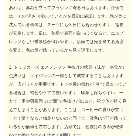
あれば、赤みが立ってブラウンに寄る日もあります。評価で
は、その“深さ”が残っているかを最初に確認します。艶が奥に
沈んでいる個体は、スーツにも休日にも合わせやすく、需要
が安定します。逆に、乾燥で表面が白っぽくなると、エスプ
レッソらしい重厚感が薄れやすい。店頭では光を当てる角度
を変え、色の層が残っているかを見て評価します。
2. トリッカーズ エスプレッソ 色抜けの状態（味か、劣化か）
色抜けは、エイジングの一部として成立することもあります
が、広がり方が重要です。トゥや踵の擦れが“点”で収まってい
る場合は、補色やケアで整いやすく、印象も保ちやすい。一
方で、甲や羽根周りに“面”で色抜けが出ると、靴全体が軽く見
えてしまうことがあります。ここは、コーヒーの香りが立つ
一方で薄くなると物足りないのと同じで、濃色は“芯”が残って
いるかが価値を左右します。店頭では、色抜けの原因が乾燥
なのか擦れなのかも含めて判断します。