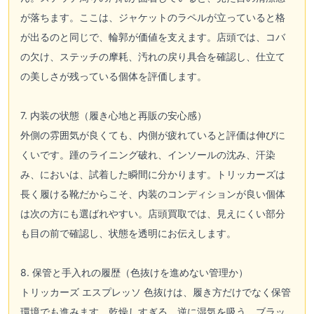
が落ちます。ここは、ジャケットのラペルが立っていると格
が出るのと同じで、輪郭が価値を支えます。店頭では、コバ
の欠け、ステッチの摩耗、汚れの戻り具合を確認し、仕立て
の美しさが残っている個体を評価します。
7. 内装の状態（履き心地と再販の安心感）
外側の雰囲気が良くても、内側が疲れていると評価は伸びに
くいです。踵のライニング破れ、インソールの沈み、汗染
み、においは、試着した瞬間に分かります。トリッカーズは
長く履ける靴だからこそ、内装のコンディションが良い個体
は次の方にも選ばれやすい。店頭買取では、見えにくい部分
も目の前で確認し、状態を透明にお伝えします。
8. 保管と手入れの履歴（色抜けを進めない管理か）
トリッカーズ エスプレッソ 色抜けは、履き方だけでなく保管
環境でも進みます。乾燥しすぎる、逆に湿気を吸う、ブラッ