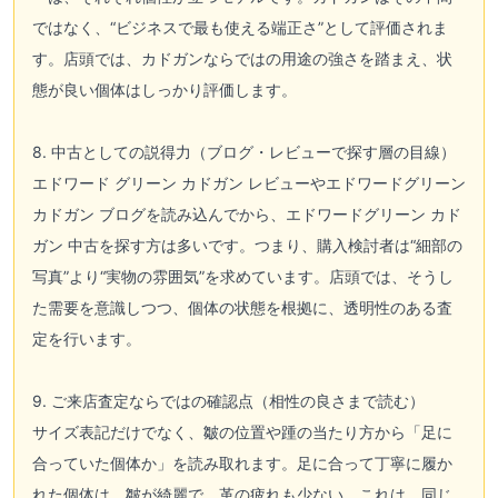
ではなく、“ビジネスで最も使える端正さ”として評価されま
す。店頭では、カドガンならではの用途の強さを踏まえ、状
態が良い個体はしっかり評価します。
8. 中古としての説得力（ブログ・レビューで探す層の目線）
エドワード グリーン カドガン レビューやエドワードグリーン
カドガン ブログを読み込んでから、エドワードグリーン カド
ガン 中古を探す方は多いです。つまり、購入検討者は“細部の
写真”より“実物の雰囲気”を求めています。店頭では、そうし
た需要を意識しつつ、個体の状態を根拠に、透明性のある査
定を行います。
9. ご来店査定ならではの確認点（相性の良さまで読む）
サイズ表記だけでなく、皺の位置や踵の当たり方から「足に
合っていた個体か」を読み取れます。足に合って丁寧に履か
れた個体は、皺が綺麗で、革の疲れも少ない。これは、同じ