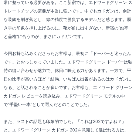
常に整っている必要がある。ここ新宿では、エドワードグリーン ス
トレートチップの需要が本当に強いです。中でもカドガンは、余計
な装飾を削ぎ落とし、線の精度で勝負するモデルだと感じます。履
き手の印象を押し上げるのに、靴が前に出すぎない。新宿の“効率
と品格”に合うのが、まさにカドガンです。
今回お持ち込みくださったお客様は、最初に「ドーバーと迷ったん
です」とおっしゃっていました。エドワードグリーン ドーバーは独
特の縫い合わせが魅力で、休日に映える力があります。一方で、平
日の比率が高い方ほど「結局、いちばん出番があるのはカドガンに
なる」と話されることが多いです。お客様も、エドワード グリーン
カドガン レビューを読み込み、エドワードグリーン モデルの中
で“手堅い一本”として選んだとのことでした。
また、ラストの話題も印象的でした。「これは202ですよね？」
と。エドワードグリーン カドガン 202を意識して選ばれる方は、