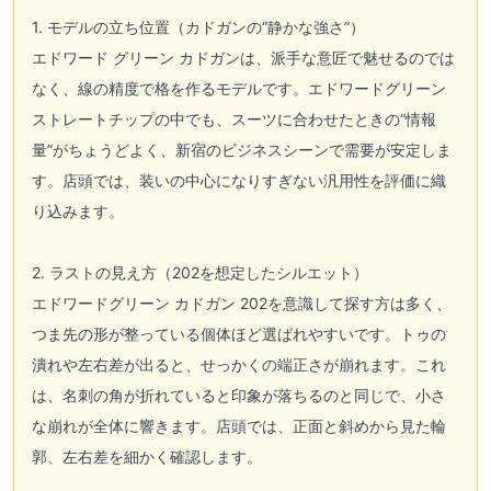
1. モデルの立ち位置（カドガンの“静かな強さ”）
エドワード グリーン カドガンは、派手な意匠で魅せるのでは
なく、線の精度で格を作るモデルです。エドワードグリーン
ストレートチップの中でも、スーツに合わせたときの“情報
量”がちょうどよく、新宿のビジネスシーンで需要が安定しま
す。店頭では、装いの中心になりすぎない汎用性を評価に織
り込みます。
2. ラストの見え方（202を想定したシルエット）
エドワードグリーン カドガン 202を意識して探す方は多く、
つま先の形が整っている個体ほど選ばれやすいです。トゥの
潰れや左右差が出ると、せっかくの端正さが崩れます。これ
は、名刺の角が折れていると印象が落ちるのと同じで、小さ
な崩れが全体に響きます。店頭では、正面と斜めから見た輪
郭、左右差を細かく確認します。