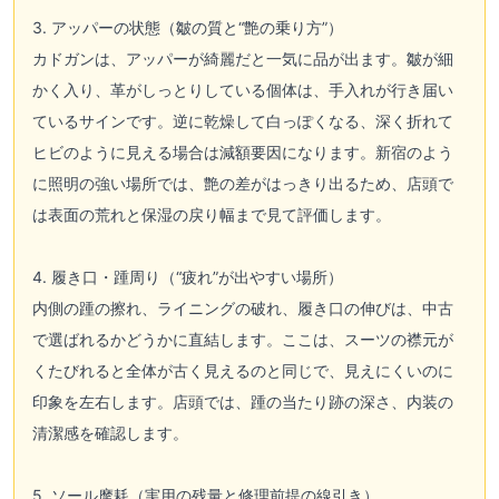
3. アッパーの状態（皺の質と“艶の乗り方”）
カドガンは、アッパーが綺麗だと一気に品が出ます。皺が細
かく入り、革がしっとりしている個体は、手入れが行き届い
ているサインです。逆に乾燥して白っぽくなる、深く折れて
ヒビのように見える場合は減額要因になります。新宿のよう
に照明の強い場所では、艶の差がはっきり出るため、店頭で
は表面の荒れと保湿の戻り幅まで見て評価します。
4. 履き口・踵周り（“疲れ”が出やすい場所）
内側の踵の擦れ、ライニングの破れ、履き口の伸びは、中古
で選ばれるかどうかに直結します。ここは、スーツの襟元が
くたびれると全体が古く見えるのと同じで、見えにくいのに
印象を左右します。店頭では、踵の当たり跡の深さ、内装の
清潔感を確認します。
5. ソール摩耗（実用の残量と修理前提の線引き）