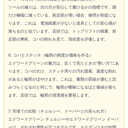
ソールの減りは、次の方が安心して履けるかの指標です。踵
だけ極端に減っている、前足部が薄い場合、修理が前提にな
ります。これは、電池残量が少ないと道具としての安心感が
落ちるのと似ています。店頭では、トップリフトの残量、前
足部の摩耗、コバの削れを見て、現役度を評価します。
6. コバとステッチ（輪郭の精度が価格を作る）
エドワードグリーンの魅力は、近くで見たときの“整い方”にあ
ります。コバの欠け、ステッチ周りの汚れ固着、過度な削れ
があると輪郭がぼやけます。これは、書類の罫線が滲むと読
みづらくなるのと同じで、輪郭が曖昧になるほど価値が落ち
ます。店頭では、輪郭の清潔感を重視します。
7. 市場での比較（チェルシー、ドーバーとの見られ方）
エドワードグリーン チェルシーやエドワードグリーン ドーバ
ーは、それぞれ個性が立つモデルです。カドガンはその中間