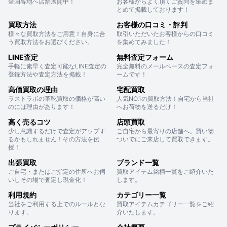
全国各地へ店舗展開中！
お客様からよく頂くご質問を集めま
とめて掲載しております！
買取方法
お客様の口コミ・評判
様々な買取方法をご用意！自身に合
取引いただいたお客様からの口コミ
う買取方法をお選びください。
を集めてみました！
LINE査定
無料査定フォーム
手軽に素早く査定可能なLINE査定の
完全無料のメールベースの査定フォ
登録方法や査定方法を掲載！
ームです！
高価買取の理由
宅配買取
ラストラボの革靴買取の価格が高い
人気NO.1の買取方法！自宅から当社
のには理由があります！
へお荷物を送るだけ！
高く売るコツ
店頭買取
少し意識するだけで査定がアップす
ご自宅から最寄りの店舗へ。買い物
るかもしれません！その方法を伝
ついでにご来店して買取できます。
授！
出張買取
ブランド一覧
ご自宅・またはご指定の住所へお伺
買取アイテム銘柄一覧をご紹介いた
いしその場で査定し現金化！
します。
利用規約
カテゴリー一覧
当社をご利用する上でのルールとな
買取アイテムカテゴリー一覧をご紹
ります。
介いたします。