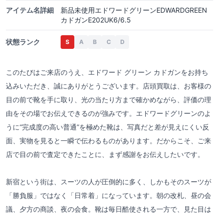
アイテム名詳細
新品未使用エドワードグリーンEDWARDGREEN
カドガンE202UK6/6.5
状態ランク
S
A
B
C
D
このたびはご来店のうえ、エドワード グリーン カドガンをお持ち
込みいただき、誠にありがとうございます。店頭買取は、お客様の
目の前で靴を手に取り、光の当たり方まで確かめながら、評価の理
由をその場でお伝えできるのが強みです。エドワードグリーンのよ
うに“完成度の高い普通”を極めた靴は、写真だと差が見えにくい反
面、実物を見ると一瞬で伝わるものがあります。だからこそ、ご来
店で目の前で査定できたことに、まず感謝をお伝えしたいです。
新宿という街は、スーツの人が圧倒的に多く、しかもそのスーツが
「勝負服」ではなく「日常着」になっています。朝の改札、昼の会
議、夕方の商談、夜の会食。靴は毎日酷使される一方で、見た目は