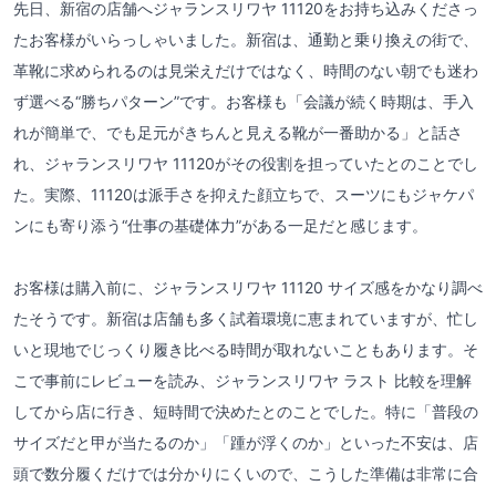
先日、新宿の店舗へジャランスリワヤ 11120をお持ち込みくださっ
たお客様がいらっしゃいました。新宿は、通勤と乗り換えの街で、
革靴に求められるのは見栄えだけではなく、時間のない朝でも迷わ
ず選べる“勝ちパターン”です。お客様も「会議が続く時期は、手入
れが簡単で、でも足元がきちんと見える靴が一番助かる」と話さ
れ、ジャランスリワヤ 11120がその役割を担っていたとのことでし
た。実際、11120は派手さを抑えた顔立ちで、スーツにもジャケパ
ンにも寄り添う“仕事の基礎体力”がある一足だと感じます。
お客様は購入前に、ジャランスリワヤ 11120 サイズ感をかなり調べ
たそうです。新宿は店舗も多く試着環境に恵まれていますが、忙し
いと現地でじっくり履き比べる時間が取れないこともあります。そ
こで事前にレビューを読み、ジャランスリワヤ ラスト 比較を理解
してから店に行き、短時間で決めたとのことでした。特に「普段の
サイズだと甲が当たるのか」「踵が浮くのか」といった不安は、店
頭で数分履くだけでは分かりにくいので、こうした準備は非常に合