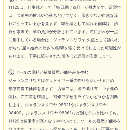
11120は、仕事靴として「毎日履ける顔」が魅力です。店頭で
は、つま先の擦れや色落ちだけでなく、履きジワが自然な流
れになっているかを見ます。皺が線として流れる個体は、歩
行が素直で、革の負担が分散されています。逆に折れが一点
に集中している場合は、ジャランスリワヤ 欠点として語られ
がちな“履き始めの硬さ”の影響を強く受けてしまった可能性が
あります。丁寧に慣らされた個体ほど評価が安定します。
③ ソールの摩耗と補修履歴が価格差を生む
ジャランスリワヤはグッドイヤー系の作りを活かせるため、
補修前提で価値を見ます。店頭では、踵の減り方、つま先の
削れ、左右差を確認し、補修で戻せるラインかどうかを判断
します。ジャランスリワヤ 98321やジャランスリワヤ
98409、ジャランスリワヤ 98861など別モデルと比べても、
11120は稼働率が高くなりやすいので、ソールの履歴が価格を
分けます。オールソール歴があっても、仕上がりが丁寧であ