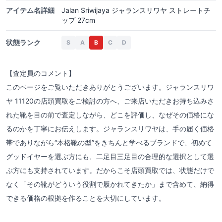
アイテム名詳細
Jalan Sriwijaya ジャランスリワヤ ストレートチ
ップ 27cm
状態ランク
S
A
B
C
D
【査定員のコメント】
このページをご覧いただきありがとうございます。ジャランスリワ
ヤ 11120の店頭買取をご検討の方へ、ご来店いただきお持ち込みさ
れた靴を目の前で査定しながら、どこを評価し、なぜその価格にな
るのかを丁寧にお伝えします。ジャランスリワヤは、手の届く価格
帯でありながら“本格靴の型”をきちんと学べるブランドで、初めて
グッドイヤーを選ぶ方にも、二足目三足目の合理的な選択として選
ぶ方にも支持されています。だからこそ店頭買取では、状態だけで
なく「その靴がどういう役割で履かれてきたか」まで含めて、納得
できる価格の根拠を作ることを大切にしています。