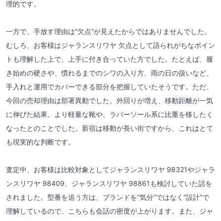
理的です。
一方で、手放す理由は“欠点”が見えたからではありませんでした。
むしろ、お客様はジャランスリワヤ 欠点として語られがちなポイン
トも理解した上で、上手に付き合っていた方でした。たとえば、履
き始めの硬さや、慣れるまでのシワの入り方、雨の日の扱いなど、
手入れと運用でカバーできる部分を把握していたそうです。ただ、
今回の売却理由は部署異動でした。外回りが増え、移動距離が一気
に伸びた結果、より軽量な靴や、ラバーソール系に比重を移したく
なったとのことでした。新宿は移動が長い街ですから、これはとて
も現実的な判断です。
査定中、お客様は比較対象としてジャランスリワヤ 98321やジャラ
ンスリワヤ 98409、ジャランスリワヤ 98861も検討していた話を
されました。型番を追う方は、ブランドを“気分”ではなく“設計”で
理解しているので、こちらも会話の密度が上がります。また、ジャ