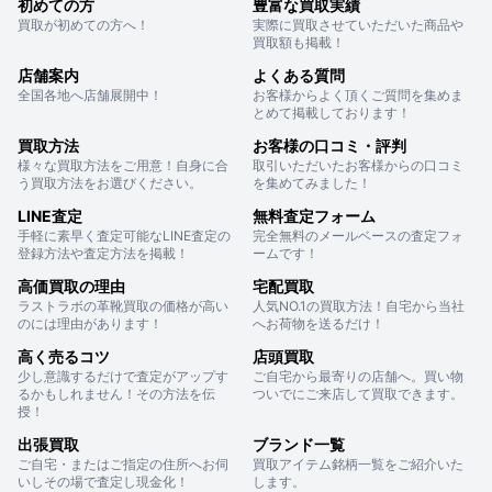
初めての方
豊富な買取実績
買取が初めての方へ！
実際に買取させていただいた商品や
買取額も掲載！
店舗案内
よくある質問
全国各地へ店舗展開中！
お客様からよく頂くご質問を集めま
とめて掲載しております！
買取方法
お客様の口コミ・評判
様々な買取方法をご用意！自身に合
取引いただいたお客様からの口コミ
う買取方法をお選びください。
を集めてみました！
LINE査定
無料査定フォーム
手軽に素早く査定可能なLINE査定の
完全無料のメールベースの査定フォ
登録方法や査定方法を掲載！
ームです！
高価買取の理由
宅配買取
ラストラボの革靴買取の価格が高い
人気NO.1の買取方法！自宅から当社
のには理由があります！
へお荷物を送るだけ！
高く売るコツ
店頭買取
少し意識するだけで査定がアップす
ご自宅から最寄りの店舗へ。買い物
るかもしれません！その方法を伝
ついでにご来店して買取できます。
授！
出張買取
ブランド一覧
ご自宅・またはご指定の住所へお伺
買取アイテム銘柄一覧をご紹介いた
いしその場で査定し現金化！
します。