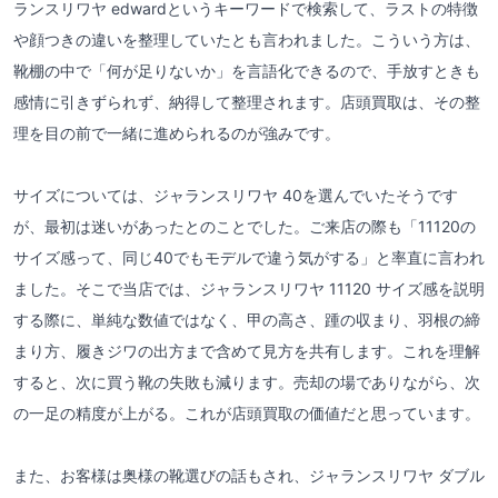
ランスリワヤ edwardというキーワードで検索して、ラストの特徴
や顔つきの違いを整理していたとも言われました。こういう方は、
靴棚の中で「何が足りないか」を言語化できるので、手放すときも
感情に引きずられず、納得して整理されます。店頭買取は、その整
理を目の前で一緒に進められるのが強みです。
サイズについては、ジャランスリワヤ 40を選んでいたそうです
が、最初は迷いがあったとのことでした。ご来店の際も「11120の
サイズ感って、同じ40でもモデルで違う気がする」と率直に言われ
ました。そこで当店では、ジャランスリワヤ 11120 サイズ感を説明
する際に、単純な数値ではなく、甲の高さ、踵の収まり、羽根の締
まり方、履きジワの出方まで含めて見方を共有します。これを理解
すると、次に買う靴の失敗も減ります。売却の場でありながら、次
の一足の精度が上がる。これが店頭買取の価値だと思っています。
また、お客様は奥様の靴選びの話もされ、ジャランスリワヤ ダブル