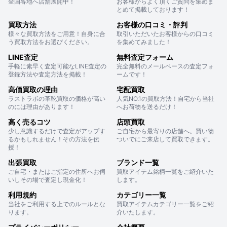
全国各地へ店舗展開中！
お客様からよく頂くご質問を集めま
とめて掲載しております！
買取方法
お客様の口コミ・評判
様々な買取方法をご用意！自身に合
取引いただいたお客様からの口コミ
う買取方法をお選びください。
を集めてみました！
LINE査定
無料査定フォーム
手軽に素早く査定可能なLINE査定の
完全無料のメールベースの査定フォ
登録方法や査定方法を掲載！
ームです！
高価買取の理由
宅配買取
ラストラボの革靴買取の価格が高い
人気NO.1の買取方法！自宅から当社
のには理由があります！
へお荷物を送るだけ！
高く売るコツ
店頭買取
少し意識するだけで査定がアップす
ご自宅から最寄りの店舗へ。買い物
るかもしれません！その方法を伝
ついでにご来店して買取できます。
授！
出張買取
ブランド一覧
ご自宅・またはご指定の住所へお伺
買取アイテム銘柄一覧をご紹介いた
いしその場で査定し現金化！
します。
利用規約
カテゴリー一覧
当社をご利用する上でのルールとな
買取アイテムカテゴリー一覧をご紹
ります。
介いたします。