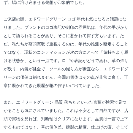
ず、場に溶け込ませる発想が印象的でした。
ご来店の際、エドワードグリーン ロゴ 年代も気になると話題にな
りました。ブランドのロゴ表記や刻印の雰囲気は、年代の手がかり
として語られることがあり、そこに惹かれて探す方もいます。た
だ、私たちが店頭買取で重視するのは、年代の推測を断定すること
ではなく、現状のコンディションが次の方にとって「気持ちよく履
ける状態か」という一点です。ロゴや表記がどうであれ、革の張り
が残り、内装が健全で、ソールの減り方が素直なら、エドワードグ
リーンの価値は崩れません。今回の個体はその点が非常に良く、丁
寧に履かれてきた履歴が靴の佇まいに出ていました。
また、エドワードグリーン 品質 落ちたといった言葉が検索で見つ
かることも気にされていました。これは不安として自然ですが、店
頭で実物を見れば、判断軸はクリアになります。品質は一言で上下
するものではなく、革の個体差、縫製の精度、仕上げの癖、そして