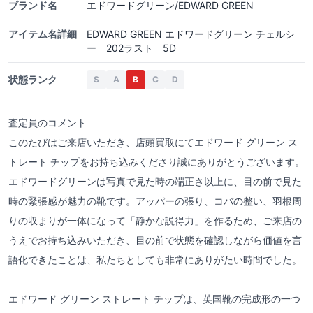
ブランド名
エドワードグリーン/EDWARD GREEN
アイテム名詳細
EDWARD GREEN エドワードグリーン チェルシ
ー 202ラスト 5D
状態ランク
S
A
B
C
D
査定員のコメント
このたびはご来店いただき、店頭買取にてエドワード グリーン ス
トレート チップをお持ち込みくださり誠にありがとうございます。
エドワードグリーンは写真で見た時の端正さ以上に、目の前で見た
時の緊張感が魅力の靴です。アッパーの張り、コバの整い、羽根周
りの収まりが一体になって「静かな説得力」を作るため、ご来店の
うえでお持ち込みいただき、目の前で状態を確認しながら価値を言
語化できたことは、私たちとしても非常にありがたい時間でした。
エドワード グリーン ストレート チップは、英国靴の完成形の一つ