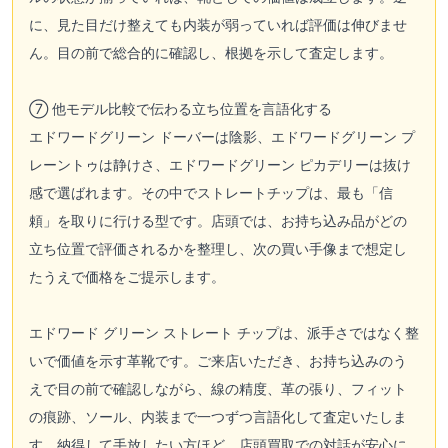
に、見た目だけ整えても内装が弱っていれば評価は伸びませ
ん。目の前で総合的に確認し、根拠を示して査定します。
⑦ 他モデル比較で伝わる立ち位置を言語化する
エドワードグリーン ドーバーは陰影、エドワードグリーン プ
レーントゥは静けさ、エドワードグリーン ピカデリーは抜け
感で選ばれます。その中でストレートチップは、最も「信
頼」を取りに行ける型です。店頭では、お持ち込み品がどの
立ち位置で評価されるかを整理し、次の買い手像まで想定し
たうえで価格をご提示します。
エドワード グリーン ストレート チップは、派手さではなく整
いで価値を示す革靴です。ご来店いただき、お持ち込みのう
えで目の前で確認しながら、線の精度、革の張り、フィット
の痕跡、ソール、内装まで一つずつ言語化して査定いたしま
す。納得して手放したい方ほど、店頭買取での対話が安心に