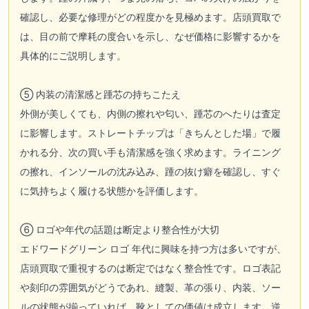
確認し、必要な修理がどの程度かを見極めます。店頭買取で
は、目の前で摩耗の度合いを示し、なぜ価格に影響するかを
具体的にご説明します。
⑤ 内装の清潔感と踵芯の持ちこたえ
外側が美しくても、内側の擦れや匂い、踵芯のへたりは査定
に影響します。ストレートチップは「きちんとした場」で履
かれる分、次の買い手も清潔感を強く求めます。ライニング
の擦れ、インソールの沈み込み、踵の抜け癖を確認し、すぐ
に気持ちよく履ける状態かを評価します。
⑥ ロゴや年代の話題は断定より整合性が大切
エドワードグリーン ロゴ 年代に興味を持つ方は多いですが、
店頭買取で重視するのは断定ではなく整合性です。ロゴ表記
や刻印の雰囲気がどうであれ、縫製、革の張り、内装、ソー
ルの状態が揃っていれば、靴としての価値は成立します。逆