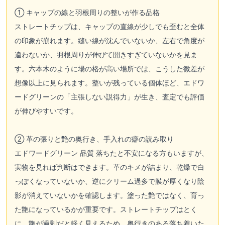
① キャップの線と羽根周りの整いが作る品格
ストレートチップは、キャップの直線が少しでも歪むと全体
の印象が崩れます。縫い線が沈んでいないか、左右で角度が
違わないか、羽根周りが伸びて開きすぎていないかを見ま
す。六本木のように場の格が高い場所では、こうした微差が
想像以上に見られます。整いが残っている個体ほど、エドワ
ードグリーンの「主張しない説得力」が生き、査定でも評価
が伸びやすいです。
② 革の張りと艶の奥行き、手入れの癖の読み取り
エドワードグリーン 品質 落ちたと不安になる方もいますが、
実物を見れば判断はできます。革のキメが詰まり、乾燥で白
っぽくなっていないか、逆にクリーム過多で膜が厚くなり陰
影が消えていないかを確認します。塗った艶ではなく、育っ
た艶になっているかが重要です。ストレートチップはとく
に、艶が過剰だと軽く見えるため、奥行きのある落ち着いた