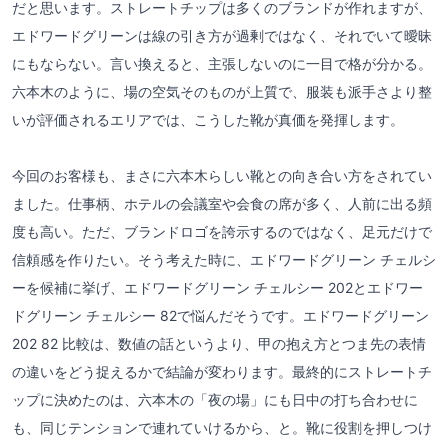
だと思います。ストレートチップは多くのブランドが作れますが、
エドワードグリーンは線の引き方が過剰ではなく、それでいて曖昧
にもならない。言い換えると、主張しないのに一目で格が分かる。
六本木のように、場の空気そのものが上質で、服装も派手さより整
いが評価されるエリアでは、こうした靴が真価を発揮します。
今回のお客様も、まさに六本木らしい靴との向き合い方をされてい
ました。仕事柄、ホテルの会議室や会食の席が多く、人前に出る頻
度も高い。ただ、ブランドロゴを誇示するのではなく、足元だけで
信頼感を作りたい。そう考えた時に、エドワードグリーン チェルシ
ーを候補に挙げ、エドワードグリーン チェルシー 202とエドワー
ドグリーン チェルシー 82で悩んだそうです。エドワードグリーン
202 82 比較は、数値の話というより、甲の抱え方とつま先の表情
の違いをどう捉えるかで結論が変わります。最終的にストレートチ
ップに決めたのは、六本木の「夜の場」にも日中の打ち合わせに
も、同じテンションで連れていけるから、と。靴に役割を押しつけ