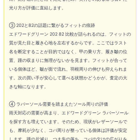
光り方が評価に直結します。
③ 202と82の話題に繋がるフィットの痕跡
エドワードグリーン 202 82 比較が語られるのは、フィットの
質が見た目と履き心地を左右するからです。ここではラスト
名を断定することが目的ではなく、甲の乗り方、履き皺の位
置、踵の収まりに無理がないかを見ます。フィットが合って
いる個体ほど、皺が面で流れ、羽根周りの伸びも抑えられま
す。次の買い手が安心して選べる状態かどうかが、査定の大
きな軸になります。
④ ラバーソール需要を踏まえたソール周りの評価
雨天対応の需要が高まり、エドワードグリーン ラバーソール
を探す方も増えています。そのため、現状がレザーソールで
も、摩耗が少なく、コバ周りが整っている個体は評価が安定
します。踵の片減り、つま先の落ち、コバの欠けの広がりを