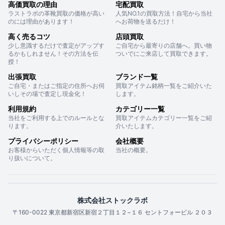
高価買取の理由
宅配買取
ラストラボの革靴買取の価格が高い
人気NO.1の買取方法！自宅から当社
のには理由があります！
へお荷物を送るだけ！
高く売るコツ
店頭買取
少し意識するだけで査定がアップす
ご自宅から最寄りの店舗へ。買い物
るかもしれません！その方法を伝
ついでにご来店して買取できます。
授！
出張買取
ブランド一覧
ご自宅・またはご指定の住所へお伺
買取アイテム銘柄一覧をご紹介いた
いしその場で査定し現金化！
します。
利用規約
カテゴリー一覧
当社をご利用する上でのルールとな
買取アイテムカテゴリー一覧をご紹
ります。
介いたします。
プライバシーポリシー
会社概要
お客様からいただく個人情報等の取
当社の概要。
り扱いについて。
株式会社ストックラボ
〒160-0022 東京都新宿区新宿２丁目１２−１６ セントフォービル ２０３