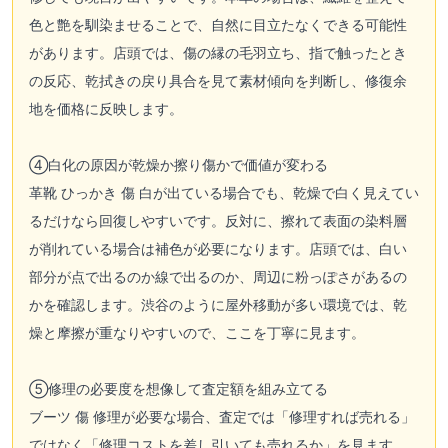
色と艶を馴染ませることで、自然に目立たなくできる可能性
があります。店頭では、傷の縁の毛羽立ち、指で触ったとき
の反応、乾拭きの戻り具合を見て素材傾向を判断し、修復余
地を価格に反映します。
④白化の原因が乾燥か擦り傷かで価値が変わる
革靴 ひっかき 傷 白が出ている場合でも、乾燥で白く見えてい
るだけなら回復しやすいです。反対に、擦れて表面の染料層
が削れている場合は補色が必要になります。店頭では、白い
部分が点で出るのか線で出るのか、周辺に粉っぽさがあるの
かを確認します。渋谷のように屋外移動が多い環境では、乾
燥と摩擦が重なりやすいので、ここを丁寧に見ます。
⑤修理の必要度を想像して査定額を組み立てる
ブーツ 傷 修理が必要な場合、査定では「修理すれば売れる」
ではなく「修理コストを差し引いても売れるか」を見ます。