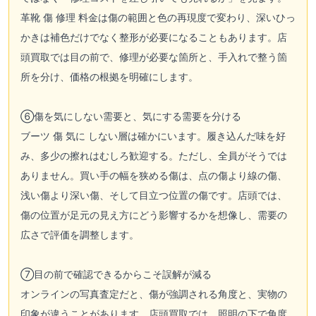
革靴 傷 修理 料金は傷の範囲と色の再現度で変わり、深いひっ
かきは補色だけでなく整形が必要になることもあります。店
頭買取では目の前で、修理が必要な箇所と、手入れで整う箇
所を分け、価格の根拠を明確にします。
⑥傷を気にしない需要と、気にする需要を分ける
ブーツ 傷 気に しない層は確かにいます。履き込んだ味を好
み、多少の擦れはむしろ歓迎する。ただし、全員がそうでは
ありません。買い手の幅を狭める傷は、点の傷より線の傷、
浅い傷より深い傷、そして目立つ位置の傷です。店頭では、
傷の位置が足元の見え方にどう影響するかを想像し、需要の
広さで評価を調整します。
⑦目の前で確認できるからこそ誤解が減る
オンラインの写真査定だと、傷が強調される角度と、実物の
印象が違うことがあります。店頭買取では、照明の下で角度