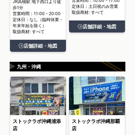
営業時間：10:00 - 17:00
JR高槻駅 地下西口より徒
定休日：土日祝のみ営業
歩1分
取扱商材: すべて
営業時間：11:00 - 20:00
定休日：なし（臨時休業・
年末年始を除く）
店舗詳細・地図
取扱商材: すべて
店舗詳細・地図
▶
九州・沖縄
ストックラボ沖縄浦添
ストックラボ沖縄那覇
店
店