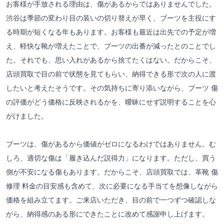
お客様が手放される理由は、傷があるからではありませんでした。
渋谷は季節の変わり目の装いの切り替えが早く、ブーツを主役にす
る時期が短くなる年もあります。お客様も最近は出先での予定が増
え、軽快な靴が増えたことで、ブーツの出番が減ったとのことでし
た。それでも、思い入れがあるから捨てたくはない。だからこそ、
店頭買取で目の前で状態を見てもらい、納得できる形で次の人に渡
したいと考えたそうです。その気持ちに寄り添いながら、ブーツ 傷
の評価がどう価格に反映されるかを、曖昧にせず説明することを心
がけました。
ブーツは、傷があるから価値がゼロになるわけではありません。む
しろ、適切な傷は「履き込んだ説得力」になります。ただし、買う
側が不安になる傷もあります。だからこそ、店頭買取では、革靴 傷
修理 料金の目安感も含めて、次に必要になる手当てを想像しながら
価格を組み立てます。ご来店いただき、目の前で一つずつ確認しな
がら、納得感のある形にできたことに改めて感謝申し上げます。