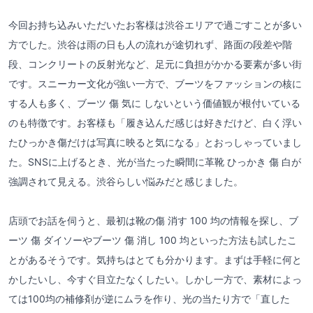
今回お持ち込みいただいたお客様は渋谷エリアで過ごすことが多い
方でした。渋谷は雨の日も人の流れが途切れず、路面の段差や階
段、コンクリートの反射光など、足元に負担がかかる要素が多い街
です。スニーカー文化が強い一方で、ブーツをファッションの核に
する人も多く、ブーツ 傷 気に しないという価値観が根付いている
のも特徴です。お客様も「履き込んだ感じは好きだけど、白く浮い
たひっかき傷だけは写真に映ると気になる」とおっしゃっていまし
た。SNSに上げるとき、光が当たった瞬間に革靴 ひっかき 傷 白が
強調されて見える。渋谷らしい悩みだと感じました。
店頭でお話を伺うと、最初は靴の傷 消す 100 均の情報を探し、ブ
ーツ 傷 ダイソーやブーツ 傷 消し 100 均といった方法も試したこ
とがあるそうです。気持ちはとても分かります。まずは手軽に何と
かしたいし、今すぐ目立たなくしたい。しかし一方で、素材によっ
ては100均の補修剤が逆にムラを作り、光の当たり方で「直した