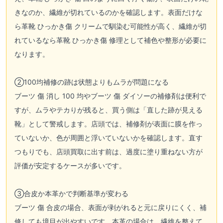
きなのか、繊維が切れているのかを確認します。表面だけな
ら革靴 ひっかき傷 クリームで馴染む可能性が高く、繊維が切
れているなら革靴 ひっかき傷 修理として補色や整形が必要に
なります。
②100均補修の跡は状態よりもムラが問題になる
ブーツ 傷 消し 100 均やブーツ 傷 ダイソーの補修剤は便利で
すが、ムラやテカりが残ると、買う側は「直した跡が見える
靴」として警戒します。店頭では、補修剤が表面に膜を作っ
ていないか、色が周囲と浮いていないかを確認します。直す
つもりでも、店頭買取に出す前は、過度に塗り重ねない方が
評価が安定するケースが多いです。
③合皮か本革かで判断基準が変わる
ブーツ 傷 合皮の場合、表面が剥がれると元に戻りにくく、補
修しても境目が出やすいです。本革の場合は、繊維を整えて