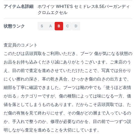
アイテム名詳細
ホワイツ WHITE'S セミドレス8.5Eバーガンディ
クロムエクセル
状態ランク
S
A
B
C
D
査定員のコメント
このたびは店頭買取をご利用いただき、ブーツ 傷が気になる状態の
お品をお持ち込みくださり誠にありがとうございます。ご来店のう
え、目の前で査定を進めさせていただけたことで、写真では分かり
にくい擦れの深さ、革の乾き具合、ひっかき傷の白さの出方まで、
細部を丁寧に確認できました。ブーツは靴の中でも「使うほど表情
が出る」カテゴリーですが、傷の種類によっては味になる一方、価
値を落としてしまうものもあります。だからこそ店頭買取では、た
だ傷の有無を見て終わりにせず、その傷がどの層まで入っているの
か、手入れで整うのか、修理が必要なのかを、目の前で一つずつ説
明しながら査定を進めることを大切にしています。