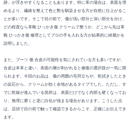
跡」が浮きやすくなることもあります。特に革の場合は、表面を埋
めるより、繊維を整えて色と艶を馴染ませる方が自然に仕上がるこ
とが多いです。そこで目の前で、傷が浅い部分と深い部分を分け、
どの程度なら革靴 ひっかき傷 クリームで整うか、どこから先は革
靴 ひっかき傷 修理としてプロの手を入れる方が結果的に綺麗かを
説明しました。
また、ブーツ 傷 合皮の可能性を気にされている方も多いですが、
合皮は本革と違い、表面の層が剥がれると修復の選択肢が一気に限
られます。今回のお品は、傷の周囲の毛羽立ちや、乾拭きしたとき
の反応から、クリームが効く余地があるタイプでした。ただし、す
でに乾燥が進んでいる箇所は、表面だけでなく内部も硬くなってお
り、無理に磨くと逆に白化が強まる場合があります。こうした点
は、店頭で目の前で触って確認できるからこそ、正確にお伝えでき
ます。