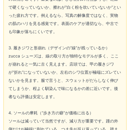
で硬くなっていないか、擦れが“白く粉を吹いていないか”とい
った疲れ方です。例えるなら、写真の解像度ではなく、実物
の肌のハリを見る感覚です。表面のケアが適切なら、中古で
も印象が落ちにくいです。
3. 履きジワと形崩れ（デザインの“線”が残っているか）
zucca シューズは、線の取り方が独特なモデルが多く、ここ
が崩れると一気に古く見えます。店頭では、甲の履きジワ
が“折れ”になっていないか、左右のシワ位置が極端にズレてい
ないかを見ます。服で言うと、スウェットがだらしなく伸び
てしまうか、程よく馴染んで味になるかの差に近いです。後
者なら評価は安定します。
4. ソールの摩耗（“歩き方の癖”が価格に出る）
ソールは減っていて当然ですが、減り方が重要です。踵の外
側だけが極端に削れている、つま先が反り返っている、踏ま