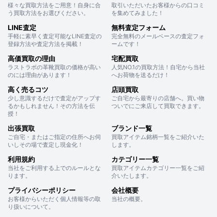
様々な買取方法をご用意！自身に合
取引いただいたお客様からの口コミ
う買取方法をお選びください。
を集めてみました！
LINE査定
無料査定フォーム
手軽に素早く査定可能なLINE査定の
完全無料のメールベースの査定フォ
登録方法や査定方法を掲載！
ームです！
高価買取の理由
宅配買取
ラストラボの革靴買取の価格が高い
人気NO.1の買取方法！自宅から当社
のには理由があります！
へお荷物を送るだけ！
高く売るコツ
店頭買取
少し意識するだけで査定がアップす
ご自宅から最寄りの店舗へ。買い物
るかもしれません！その方法を伝
ついでにご来店して買取できます。
授！
出張買取
ブランド一覧
ご自宅・またはご指定の住所へお伺
買取アイテム銘柄一覧をご紹介いた
いしその場で査定し現金化！
します。
利用規約
カテゴリー一覧
当社をご利用する上でのルールとな
買取アイテムカテゴリー一覧をご紹
ります。
介いたします。
プライバシーポリシー
会社概要
お客様からいただく個人情報等の取
当社の概要。
り扱いについて。