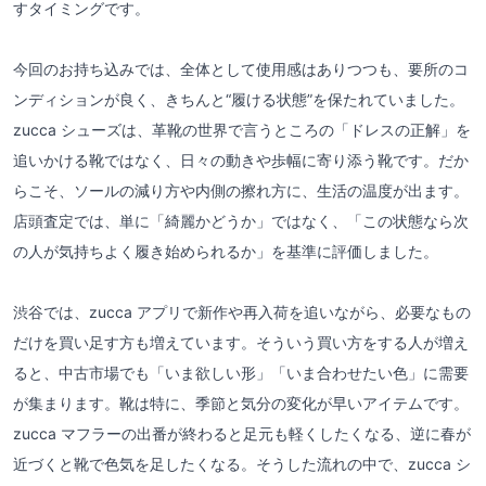
すタイミングです。
今回のお持ち込みでは、全体として使用感はありつつも、要所のコ
ンディションが良く、きちんと“履ける状態”を保たれていました。
zucca シューズは、革靴の世界で言うところの「ドレスの正解」を
追いかける靴ではなく、日々の動きや歩幅に寄り添う靴です。だか
らこそ、ソールの減り方や内側の擦れ方に、生活の温度が出ます。
店頭査定では、単に「綺麗かどうか」ではなく、「この状態なら次
の人が気持ちよく履き始められるか」を基準に評価しました。
渋谷では、zucca アプリで新作や再入荷を追いながら、必要なもの
だけを買い足す方も増えています。そういう買い方をする人が増え
ると、中古市場でも「いま欲しい形」「いま合わせたい色」に需要
が集まります。靴は特に、季節と気分の変化が早いアイテムです。
zucca マフラーの出番が終わると足元も軽くしたくなる、逆に春が
近づくと靴で色気を足したくなる。そうした流れの中で、zucca シ