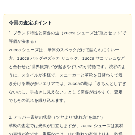
今回の査定ポイント
1. ブランド特性と需要の波（zucca シューズは“服とセット”で
評価が決まる）
zucca シューズは、単体のスペックだけで語られにくい一
方、zucca バッグやズッカ リュック、zucca サコッシュなど
と合わせた“世界観買い”が起きやすいのが特徴です。渋谷のよ
うに、スタイルが多様で、スニーカーと革靴を日替わりで履
き分ける層が多いエリアでは、zuccaの靴は「きちんとしすぎ
ないのに、手抜きに見えない」として需要が出やすく、査定
でもその流れを織り込みます。
2. アッパー素材の状態（ツヤより“疲れ方”を読む）
革靴の査定では光沢が目立ちますが、zucca シューズは素材
の表情が命です。重要なのは、ひび割れの有無よりも、乾燥