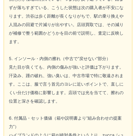
ずが落ちすぎている、こうした状態は次の購入者が不安にな
ります。渋谷は歩く距離が長くなりがちで、駅の乗り換えや
人混みの回避で片減りが出やすい。店頭買取では、その減り
が補修で整う範囲かどうかを目の前で説明し、査定に反映し
ます。
5. インソール・内側の擦れ（中古で“戻せない”部分）
見た目が良くても、内側の傷みが強いと評価は下がります。
汗染み、踵の破れ、強い臭いは、中古市場で特に敬遠されま
す。ここは、服で言う首元のヨレに近いポイントで、直しに
くい分だけ価格に影響します。店頭では光を当てて、擦れの
位置と深さを確認します。
6. 付属品・セット価値（箱や説明書より“組み合わせの提案
力”）
ハイブランドのように箱が絶対条件というより、zucca シュ