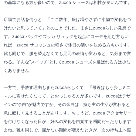
の基準になる方が多いので、zucca シューズは相性が良いんです。
店頭でお話を伺うと、「ここ数年、服は増やさずに小物で変化をつ
けたいと思っていて」とのことでした。まさにzuccaらしい発想で
す。zucca バッグやズッカ リュックを起点にコーデを組む方もい
れば、zucca サコッシュの軽さで休日の装いを決める方もいます。
靴も同じで、服を替えなくても足元の表情が変わると、気分まで変
わる。そんな“スイッチ”としてzucca シューズを選ばれる方は少な
くありません。
一方で、手放す理由もまたzuccaらしくて、「最近はもう少しミニ
マルに寄せたくなって」とおっしゃる方が多いです。zuccaはデザ
インの“余白”が魅力ですが、その余白は、持ち主の生活が変わると
急に眩しく見えることがあります。ちょうど、zucca アクセサリー
を付けなくなった日が、好みの変化を自覚する瞬間だったりします
よね。靴も同じで、履かない期間が増えたときが、次の持ち主へ渡