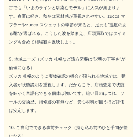
古でも「いまのラインと馴染むモデル」に人気が集まりま
す。春夏は軽さ、秋冬は素材感が重視されやすい。zucca マ
フラーやzucca スウェットの季節が来ると、足元も“温度のあ
る靴”が選ばれる。こうした波を踏まえ、店頭買取ではタイミ
ングも含めて相場観を反映します。
9. 地域ニーズ（ズッカ 札幌など遠方需要は“説明の丁寧さ”が
価値になる）
ズッカ 札幌のように実物確認の機会が限られる地域では、購
入者が状態説明を重視します。だからこそ、店頭査定で状態
を細かく言語化できる個体は強いです。縫い目のほつれ、ソ
ールの交換歴、補修跡の有無など、安心材料が揃うほど評価
は安定します。
10. ご自宅でできる事前チェック（持ち込み前のひと手間が差
になる）