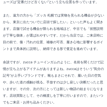
ューズは“定番だけど古くない”という立ち位置を作っています。
また、遠方の方から「ズッカ 札幌では実物を見られる機会が少ない
から、東京に出たついでに店頭で探したい」といった声もよく聞き
ます。店舗で試せる機会が限られる地域ほど、中古でも「状態説明
が丁寧な個体」が選ばれやすいです。だから当店では、ご来店時に
目の前で、傷・汚れの位置、補修の可否、履き心地に影響するポイ
ントまで具体的に説明し、納得できる形で査定を進めています。
余談ですが、zucca チューインガムのように、名前を聞くだけで記
憶が立ち上がるアイテムがありますよね。zuccaはそういう“気分の
記号”が上手いブランドです。靴もまさにそれで、履いた日の空気
や、歩いた道の感触が残る。手放すのは少し寂しい決断だったと思
いますが、その分、次の方にとっては新しい物語の始まりになりま
す。店頭買取として、その橋渡しを丁寧に行いますので、またいつ
でもご来店・お持ち込みください。