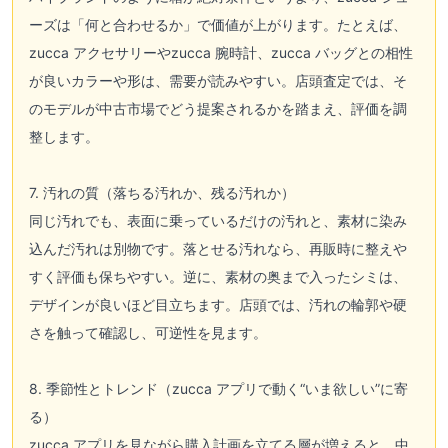
ーズは「何と合わせるか」で価値が上がります。たとえば、
zucca アクセサリーやzucca 腕時計、zucca バッグとの相性
が良いカラーや形は、需要が読みやすい。店頭査定では、そ
のモデルが中古市場でどう提案されるかを踏まえ、評価を調
整します。
7. 汚れの質（落ちる汚れか、残る汚れか）
同じ汚れでも、表面に乗っているだけの汚れと、素材に染み
込んだ汚れは別物です。落とせる汚れなら、再販時に整えや
すく評価も保ちやすい。逆に、素材の奥まで入ったシミは、
デザインが良いほど目立ちます。店頭では、汚れの輪郭や硬
さを触って確認し、可逆性を見ます。
8. 季節性とトレンド（zucca アプリで動く“いま欲しい”に寄
る）
zucca アプリを見ながら購入計画を立てる層が増えると、中