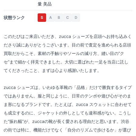
量 美品
状態ランク
S
A
B
C
D
このたびはご来店いただき、zucca シューズを店頭へお持ち込みく
ださり誠にありがとうございます。目の前で査定を進められる店頭
買取だからこそ、素材の手触りやソールの減り方、縫い目の“ク
セ”まで細かく拝見できました。大切に選ばれた一足を当店に託し
てくださったこと、まずは心より感謝いたします。
zucca シューズは、いわゆる革靴の「品格」だけで勝負するタイプ
ではありません。服と同じように、日常のテンポや遊び心がそのま
ま形になるブランドです。たとえば、zucca スウェットに合わせて
も成立するのに、ジャケットの外しとしても違和感がない。こうし
た“振れ幅”が、zuccaの靴が長く愛される理由だと思います。渋谷
の街では特に、機能だけでなく「自分のリズムで歩けるか」が選び