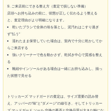
9. ご来店前にできる整え方（査定で損しない準備）
店頭へお持ち込みの前に、状態が正しく伝わるよう整える
と、査定理由がより明確になります。
乾いたブラシで全体の埃を落とし、泥汚れはこすり過ぎ
ず“払う”
濡れたまま保管していた場合は、室内で十分に乾かしてか
らご来店する
強いクリーナーで色を動かさず、乾拭き中心で質感を整え
る
靴紐やインソールがある場合は一緒にお持ち込みし、揃っ
た状態で見せる
トリッカーズ マッドガードの査定は、サイズ需要の読み替
え、アッパーの“味”と“ダメージ”の線引き、そしてトリッカー
ズ マッドガード ソール 交換の要否と交換品質が大きな軸にな