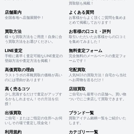
買取額も掲載！
店舗案内
よくある質問
全国各地へ店舗展開中！
お客様からよく頂くご質問を集めま
とめて掲載しております！
買取方法
お客様の口コミ・評判
様々な買取方法をご用意！自身に合
取引いただいたお客様からの口コミ
う買取方法をお選びください。
を集めてみました！
LINE査定
無料査定フォーム
手軽に素早く査定可能なLINE査定の
完全無料のメールベースの査定フォ
登録方法や査定方法を掲載！
ームです！
高価買取の理由
宅配買取
ラストラボの革靴買取の価格が高い
人気NO.1の買取方法！自宅から当社
のには理由があります！
へお荷物を送るだけ！
高く売るコツ
店頭買取
少し意識するだけで査定がアップす
ご自宅から最寄りの店舗へ。買い物
るかもしれません！その方法を伝
ついでにご来店して買取できます。
授！
出張買取
ブランド一覧
ご自宅・またはご指定の住所へお伺
買取アイテム銘柄一覧をご紹介いた
いしその場で査定し現金化！
します。
利用規約
カテゴリー一覧