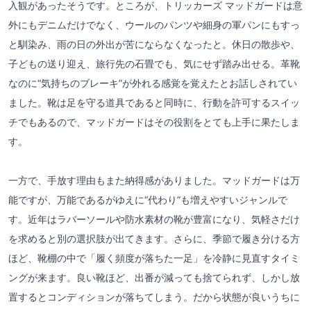
入観があったそうです。ところが、トリッカーズ マッドガードは意
外にもデニムだけでなく、ウールのパンツや細身の軍パンにもすっ
と馴染み、雨の日の外出が苦にならなくなったと。休日の散歩や、
子どもの送り迎え、旅行先の石畳でも、気にせず踏み出せる。革靴
なのに“気持ちのブレーキ”が外れる感覚を覚えたとお話しされてい
ました。靴は足を守る道具であると同時に、行動を許可するスイッ
チでもあるので、マッドガードはその役割をとても上手に果たしま
す。
一方で、手放す理由もまた納得感がありました。マッドガードは万
能ですが、万能であるがゆえに“代わり”も増えやすいジャンルで
す。近年はラバーソールや防水素材の靴が豊富になり、気軽さだけ
を求めると別の選択肢が出てきます。さらに、季節で履き分ける方
ほど、靴棚の中で「履く頻度が落ちた一足」を冷静に見直すタイミ
ングが来ます。良い靴ほど、出番が減っても捨てられず、しかし放
置するとコンディションが落ちてしまう。だから状態が良いうちに