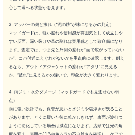
心して選べる状態かを見ます。
3. アッパーの傷と擦れ（“泥の跡”が味になるかの判定）
マッドガードは、軽い擦れや使用感が雰囲気として成立しや
すい反面、深い裂けや革の削れは実用靴として致命傷になり
ます。査定では、つま先と外側の擦れが“面で広がっていない
か”、コバ付近にえぐれがないかを重点的に確認します。例え
るなら、アウトドアジャケットの擦れが“アタリ”に見える
か、“破れ”に見えるかの違いで、印象が大きく変わります。
4. 雨ジミ・水分ダメージ（マッドガードでも見逃せない弱
点）
雨に強い設計でも、保管が悪いと水ジミや塩浮きが残ること
があります。とくに履いた後に乾かしきれず、表面が波打つ
ように硬化している場合は減点になります。店頭では光の角
度を変え、表面の凹凸や色ムラの不自然さを確認し、ケアで