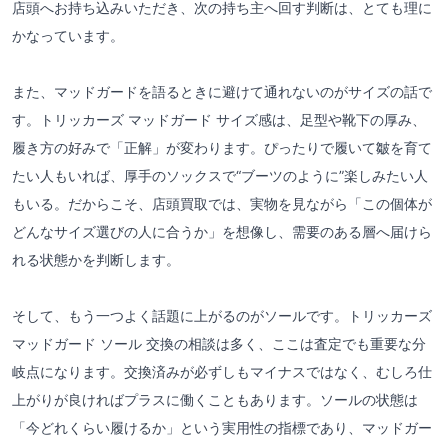
店頭へお持ち込みいただき、次の持ち主へ回す判断は、とても理に
かなっています。
また、マッドガードを語るときに避けて通れないのがサイズの話で
す。トリッカーズ マッドガード サイズ感は、足型や靴下の厚み、
履き方の好みで「正解」が変わります。ぴったりで履いて皺を育て
たい人もいれば、厚手のソックスで“ブーツのように”楽しみたい人
もいる。だからこそ、店頭買取では、実物を見ながら「この個体が
どんなサイズ選びの人に合うか」を想像し、需要のある層へ届けら
れる状態かを判断します。
そして、もう一つよく話題に上がるのがソールです。トリッカーズ
マッドガード ソール 交換の相談は多く、ここは査定でも重要な分
岐点になります。交換済みが必ずしもマイナスではなく、むしろ仕
上がりが良ければプラスに働くこともあります。ソールの状態は
「今どれくらい履けるか」という実用性の指標であり、マッドガー