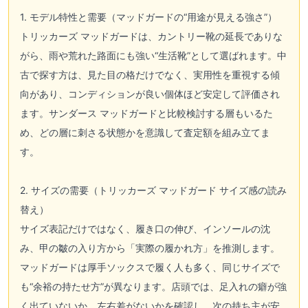
1. モデル特性と需要（マッドガードの“用途が見える強さ”）
トリッカーズ マッドガードは、カントリー靴の延長でありな
がら、雨や荒れた路面にも強い“生活靴”として選ばれます。中
古で探す方は、見た目の格だけでなく、実用性を重視する傾
向があり、コンディションが良い個体ほど安定して評価され
ます。サンダース マッドガードと比較検討する層もいるた
め、どの層に刺さる状態かを意識して査定額を組み立てま
す。
2. サイズの需要（トリッカーズ マッドガード サイズ感の読み
替え）
サイズ表記だけではなく、履き口の伸び、インソールの沈
み、甲の皺の入り方から「実際の履かれ方」を推測します。
マッドガードは厚手ソックスで履く人も多く、同じサイズで
も“余裕の持たせ方”が異なります。店頭では、足入れの癖が強
く出ていないか、左右差がないかを確認し、次の持ち主が安