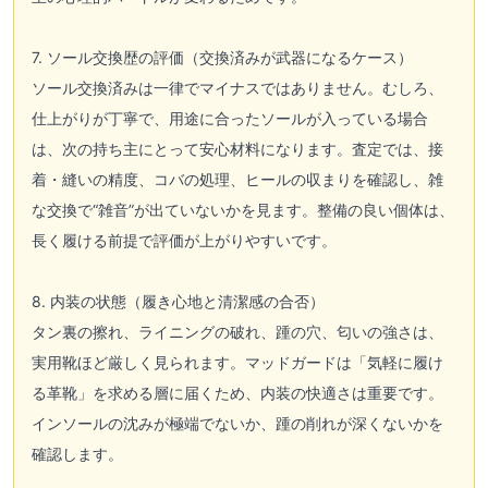
7. ソール交換歴の評価（交換済みが武器になるケース）
ソール交換済みは一律でマイナスではありません。むしろ、
仕上がりが丁寧で、用途に合ったソールが入っている場合
は、次の持ち主にとって安心材料になります。査定では、接
着・縫いの精度、コバの処理、ヒールの収まりを確認し、雑
な交換で“雑音”が出ていないかを見ます。整備の良い個体は、
長く履ける前提で評価が上がりやすいです。
8. 内装の状態（履き心地と清潔感の合否）
タン裏の擦れ、ライニングの破れ、踵の穴、匂いの強さは、
実用靴ほど厳しく見られます。マッドガードは「気軽に履け
る革靴」を求める層に届くため、内装の快適さは重要です。
インソールの沈みが極端でないか、踵の削れが深くないかを
確認します。