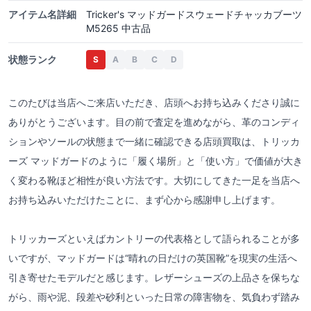
アイテム名詳細
Tricker's マッドガードスウェードチャッカブーツ
M5265 中古品
状態ランク
S
A
B
C
D
このたびは当店へご来店いただき、店頭へお持ち込みくださり誠に
ありがとうございます。目の前で査定を進めながら、革のコンディ
ションやソールの状態まで一緒に確認できる店頭買取は、トリッカ
ーズ マッドガードのように「履く場所」と「使い方」で価値が大き
く変わる靴ほど相性が良い方法です。大切にしてきた一足を当店へ
お持ち込みいただけたことに、まず心から感謝申し上げます。
トリッカーズといえばカントリーの代表格として語られることが多
いですが、マッドガードは“晴れの日だけの英国靴”を現実の生活へ
引き寄せたモデルだと感じます。レザーシューズの上品さを保ちな
がら、雨や泥、段差や砂利といった日常の障害物を、気負わず踏み