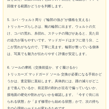
回復する範囲かどうかを判断します。
5. コバ・ウェルト周り（“輪郭の強さ”が価格を支える）
トリッカーズらしさは、靴の輪郭に出ます。ウェルトの欠
け、コバの荒れ、糸切れ、ステッチの飛びがあると、見た目
の迫力が落ちやすいです。マッドガードはタフに使う分、こ
こが荒れがちなので、丁寧に見ます。輪郭が整っている個体
は、写真でも魅力が伝わりやすく評価が安定します。
6. ソールの摩耗（交換前提か、すぐ履けるか）
トリッカーズ マッドガード ソール 交換が必要になる手前かど
うかは、査定額に直結します。具体的には、踵の減りがどこ
まで進んでいるか、前足部の削れが左右で偏っていないか、
接地面の硬化や割れがないかを確認します。「今すぐ街に出
られる状態」か「まず修理から始める状態」かで、次の持ち
主の心理的ハードルが変わるためです。