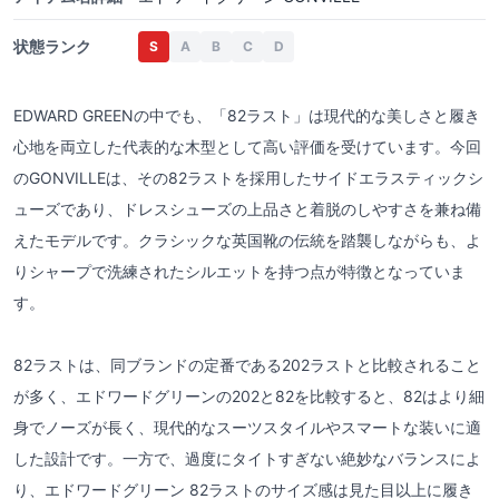
状態ランク
S
A
B
C
D
EDWARD GREENの中でも、「82ラスト」は現代的な美しさと履き
心地を両立した代表的な木型として高い評価を受けています。今回
のGONVILLEは、その82ラストを採用したサイドエラスティックシ
ューズであり、ドレスシューズの上品さと着脱のしやすさを兼ね備
えたモデルです。クラシックな英国靴の伝統を踏襲しながらも、よ
りシャープで洗練されたシルエットを持つ点が特徴となっていま
す。
82ラストは、同ブランドの定番である202ラストと比較されること
が多く、エドワードグリーンの202と82を比較すると、82はより細
身でノーズが長く、現代的なスーツスタイルやスマートな装いに適
した設計です。一方で、過度にタイトすぎない絶妙なバランスによ
り、エドワードグリーン 82ラストのサイズ感は見た目以上に履き