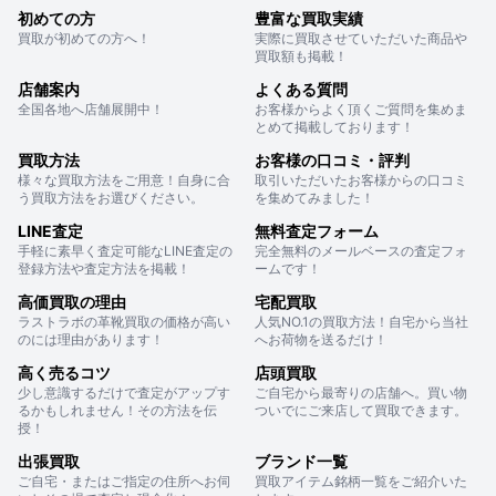
初めての方
豊富な買取実績
買取が初めての方へ！
実際に買取させていただいた商品や
買取額も掲載！
店舗案内
よくある質問
全国各地へ店舗展開中！
お客様からよく頂くご質問を集めま
とめて掲載しております！
買取方法
お客様の口コミ・評判
様々な買取方法をご用意！自身に合
取引いただいたお客様からの口コミ
う買取方法をお選びください。
を集めてみました！
LINE査定
無料査定フォーム
手軽に素早く査定可能なLINE査定の
完全無料のメールベースの査定フォ
登録方法や査定方法を掲載！
ームです！
高価買取の理由
宅配買取
ラストラボの革靴買取の価格が高い
人気NO.1の買取方法！自宅から当社
のには理由があります！
へお荷物を送るだけ！
高く売るコツ
店頭買取
少し意識するだけで査定がアップす
ご自宅から最寄りの店舗へ。買い物
るかもしれません！その方法を伝
ついでにご来店して買取できます。
授！
出張買取
ブランド一覧
ご自宅・またはご指定の住所へお伺
買取アイテム銘柄一覧をご紹介いた