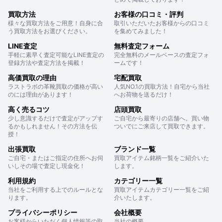
買取方法
お客様の口コミ・評判
様々な買取方法をご用意！自身に合
取引いただいたお客様からの口コミ
う買取方法をお選びください。
を集めてみました！
LINE査定
無料査定フォーム
手軽に素早く査定可能なLINE査定の
完全無料のメールベースの査定フォ
登録方法や査定方法を掲載！
ームです！
高価買取の理由
宅配買取
ラストラボの革靴買取の価格が高い
人気NO.1の買取方法！自宅から当社
のには理由があります！
へお荷物を送るだけ！
高く売るコツ
店頭買取
少し意識するだけで査定がアップす
ご自宅から最寄りの店舗へ。買い物
るかもしれません！その方法を伝
ついでにご来店して買取できます。
授！
出張買取
ブランド一覧
ご自宅・またはご指定の住所へお伺
買取アイテム銘柄一覧をご紹介いた
いしその場で査定し現金化！
します。
利用規約
カテゴリー一覧
当社をご利用する上でのルールとな
買取アイテムカテゴリー一覧をご紹
ります。
介いたします。
プライバシーポリシー
会社概要
お客様からいただく個人情報等の取
当社の概要。