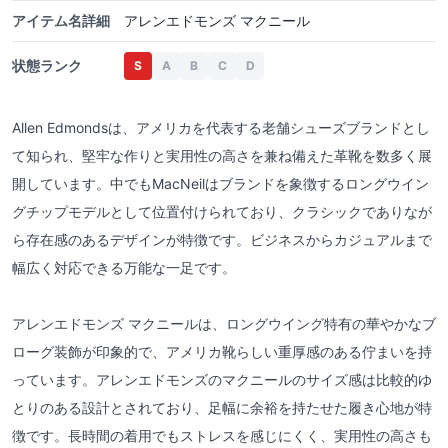
アイテム名詳細
アレンエドモンズ マクニール
状態ランク
S
A
B
C
D
Allen Edmondsは、アメリカを代表する老舗シューズブランドとし
て知られ、堅牢な作りと実用性の高さを兼ね備えた革靴を数多く展
開しています。中でもMacNeilはブランドを象徴するロングウイン
グチップモデルとして位置付けられており、クラシックでありなが
ら存在感のあるデザインが特徴です。ビジネスからカジュアルまで
幅広く対応できる万能な一足です。
アレンエドモンズ マクニールは、ロングウイング特有の華やかなブ
ローグ装飾が印象的で、アメリカ靴らしい重厚感のある佇まいを持
っています。アレンエドモンズのマクニールのサイズ感は比較的ゆ
とりのある設計とされており、足幅に余裕を持たせた履き心地が特
徴です。長時間の着用でもストレスを感じにくく、実用性の高さも