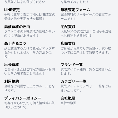
う買取方法をお選びください。
を集めてみました！
LINE査定
無料査定フォーム
手軽に素早く査定可能なLINE査定の
完全無料のメールベースの査定フォ
登録方法や査定方法を掲載！
ームです！
高価買取の理由
宅配買取
ラストラボの革靴買取の価格が高い
人気NO.1の買取方法！自宅から当社
のには理由があります！
へお荷物を送るだけ！
高く売るコツ
店頭買取
少し意識するだけで査定がアップす
ご自宅から最寄りの店舗へ。買い物
るかもしれません！その方法を伝
ついでにご来店して買取できます。
授！
出張買取
ブランド一覧
ご自宅・またはご指定の住所へお伺
買取アイテム銘柄一覧をご紹介いた
いしその場で査定し現金化！
します。
利用規約
カテゴリー一覧
当社をご利用する上でのルールとな
買取アイテムカテゴリー一覧をご紹
ります。
介いたします。
プライバシーポリシー
会社概要
お客様からいただく個人情報等の取
当社の概要。
り扱いについて。