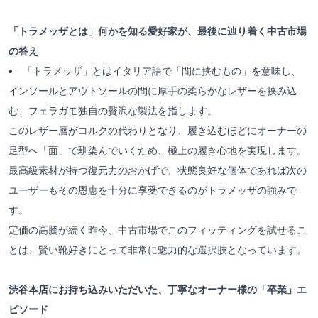
「トラメッザとは」何かを知る愛好家が、最後に辿り着く中古市場
の答え
「トラメッザ」とはイタリア語で「間に挟むもの」を意味し、
インソールとアウトソールの間に厚手の柔らかなレザーを挟み込
む、フェラガモ独自の贅沢な製法を指します。
このレザー層がコルクの代わりとなり、履き込むほどにオーナーの
足型へ「面」で馴染んでいくため、極上の履き心地を実現します。
最高級素材が持つ復元力のおかげで、状態良好な個体であれば次の
ユーザーもその恩恵を十分に享受できるのがトラメッザの強みで
す。
定価の高騰が続く昨今、中古市場でこのフィッティングを試せるこ
とは、賢い靴好きにとって非常に魅力的な選択肢となっています。
渋谷本店にお持ち込みいただいた、丁寧なオーナー様の「卒業」エ
ピソード