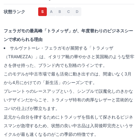
状態ランク
S
A
B
C
D
フェラガモの最高峰「トラメッザ」が、年度替わりのビジネスシー
ンで求められる理由
サルヴァトーレ・フェラガモが展開する「トラメッザ
（TRAMEZZA）」は、イタリア靴の華やかさと英国靴のような堅牢
さを併せ持った、ブランド内でも別格のラインです。
このモデルが中古市場で最も活発に動き出すのは、間違いなく3月
から4月にかけての「新生活」のシーズンです。
プレーントゥのレースアップという、シンプルで誤魔化しのきかな
いデザインだからこそ、トラメッザ特有の肉厚なレザーと芸術的な
コバの仕上げが際立ちます。
足元から自分を律するためにトラメッザを指名して探されるビジネ
スマンが急増するため、状態の良い中古品は入荷後即完売というサ
イクルが最も速くなるのがこの季節の特徴です。