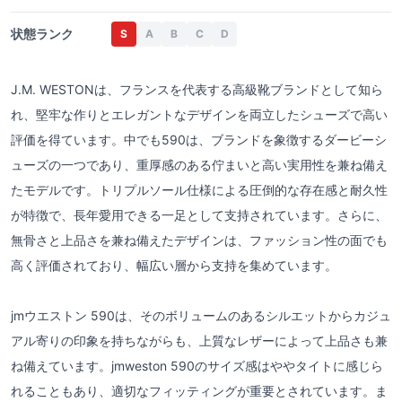
状態ランク
S
A
B
C
D
J.M. WESTONは、フランスを代表する高級靴ブランドとして知ら
れ、堅牢な作りとエレガントなデザインを両立したシューズで高い
評価を得ています。中でも590は、ブランドを象徴するダービーシ
ューズの一つであり、重厚感のある佇まいと高い実用性を兼ね備え
たモデルです。トリプルソール仕様による圧倒的な存在感と耐久性
が特徴で、長年愛用できる一足として支持されています。さらに、
無骨さと上品さを兼ね備えたデザインは、ファッション性の面でも
高く評価されており、幅広い層から支持を集めています。
jmウエストン 590は、そのボリュームのあるシルエットからカジュ
アル寄りの印象を持ちながらも、上質なレザーによって上品さも兼
ね備えています。jmweston 590のサイズ感はややタイトに感じら
れることもあり、適切なフィッティングが重要とされています。ま