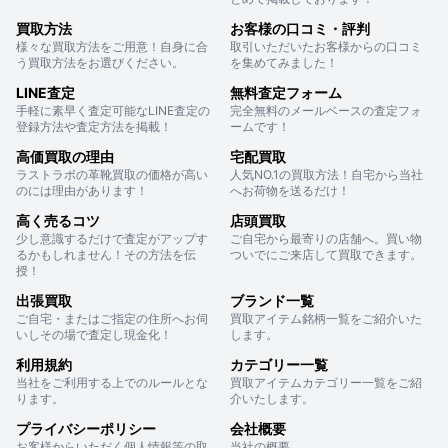
買取方法
お客様の口コミ・評判
様々な買取方法をご用意！自身に合
取引いただいたお客様からの口コミ
う買取方法をお選びください。
を集めてみました！
LINE査定
無料査定フォーム
手軽に素早く査定可能なLINE査定の
完全無料のメールベースの査定フォ
登録方法や査定方法を掲載！
ームです！
高価買取の理由
宅配買取
ラストラボの革靴買取の価格が高い
人気NO.1の買取方法！自宅から当社
のには理由があります！
へお荷物を送るだけ！
高く売るコツ
店頭買取
少し意識するだけで査定がアップす
ご自宅から最寄りの店舗へ。買い物
るかもしれません！その方法を伝
ついでにご来店して買取できます。
授！
出張買取
ブランド一覧
ご自宅・またはご指定の住所へお伺
買取アイテム銘柄一覧をご紹介いた
いしその場で査定し現金化！
します。
利用規約
カテゴリー一覧
当社をご利用する上でのルールとな
買取アイテムカテゴリー一覧をご紹
ります。
介いたします。
プライバシーポリシー
会社概要
お客様からいただく個人情報等の取
当社の概要。