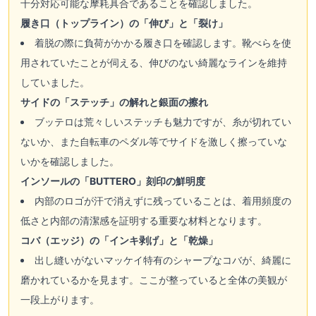
十分対応可能な摩耗具合であることを確認しました。
履き口（トップライン）の「伸び」と「裂け」
着脱の際に負荷がかかる履き口を確認します。靴べらを使
用されていたことが伺える、伸びのない綺麗なラインを維持
していました。
サイドの「ステッチ」の解れと銀面の擦れ
ブッテロは荒々しいステッチも魅力ですが、糸が切れてい
ないか、また自転車のペダル等でサイドを激しく擦っていな
いかを確認しました。
インソールの「BUTTERO」刻印の鮮明度
内部のロゴが汗で消えずに残っていることは、着用頻度の
低さと内部の清潔感を証明する重要な材料となります。
コバ（エッジ）の「インキ剥げ」と「乾燥」
出し縫いがないマッケイ特有のシャープなコバが、綺麗に
磨かれているかを見ます。ここが整っていると全体の美観が
一段上がります。