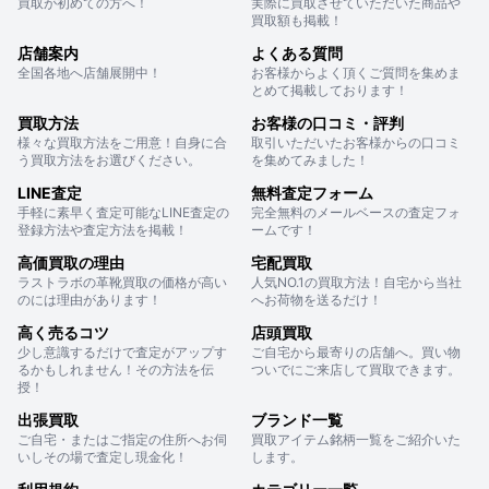
買取が初めての方へ！
実際に買取させていただいた商品や
買取額も掲載！
店舗案内
よくある質問
全国各地へ店舗展開中！
お客様からよく頂くご質問を集めま
とめて掲載しております！
買取方法
お客様の口コミ・評判
様々な買取方法をご用意！自身に合
取引いただいたお客様からの口コミ
う買取方法をお選びください。
を集めてみました！
LINE査定
無料査定フォーム
手軽に素早く査定可能なLINE査定の
完全無料のメールベースの査定フォ
登録方法や査定方法を掲載！
ームです！
高価買取の理由
宅配買取
ラストラボの革靴買取の価格が高い
人気NO.1の買取方法！自宅から当社
のには理由があります！
へお荷物を送るだけ！
高く売るコツ
店頭買取
少し意識するだけで査定がアップす
ご自宅から最寄りの店舗へ。買い物
るかもしれません！その方法を伝
ついでにご来店して買取できます。
授！
出張買取
ブランド一覧
ご自宅・またはご指定の住所へお伺
買取アイテム銘柄一覧をご紹介いた
いしその場で査定し現金化！
します。