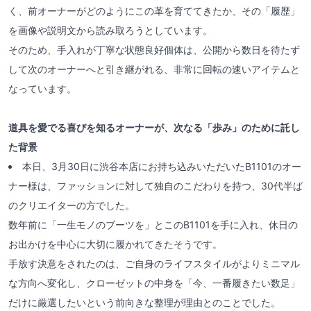
く、前オーナーがどのようにこの革を育ててきたか、その「履歴」
を画像や説明文から読み取ろうとしています。
そのため、手入れが丁寧な状態良好個体は、公開から数日を待たず
して次のオーナーへと引き継がれる、非常に回転の速いアイテムと
なっています。
道具を愛でる喜びを知るオーナーが、次なる「歩み」のために託し
た背景
本日、3月30日に渋谷本店にお持ち込みいただいたB1101のオー
ナー様は、ファッションに対して独自のこだわりを持つ、30代半ば
のクリエイターの方でした。
数年前に「一生モノのブーツを」とこのB1101を手に入れ、休日の
お出かけを中心に大切に履かれてきたそうです。
手放す決意をされたのは、ご自身のライフスタイルがよりミニマル
な方向へ変化し、クローゼットの中身を「今、一番履きたい数足」
だけに厳選したいという前向きな整理が理由とのことでした。