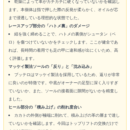
乾燥によって革がカチカチに硬くなっていないかを確認し
ます。本個体は指で押した際の反発が柔らかく、オイルが芯
まで浸透している理想的な状態でした。
レースアップ部分の「ハトメ裏」のダメージ
紐を強く締めることで、ハトメの裏側がシュータン（ベ
ロ）を傷つけていないかをチェックします。ここが健全であ
れば、長時間の着用でも足の甲に違和感が出にくいため、高
く評価します。
マッケイ製法ソールの「反り」と「沈み込み」
ブッテロはマッケイ製法を採用しているため、返りが非常
に良いのが特徴です。中底がオーナーの足型に深く入りすぎ
ていないか、また、ソールの接着面に隙間がないかを精査し
ました。
ヒール部分の「積み上げ」の削れ度合い
カカトの外側が極端に削れて、積み上げの革の層まで達し
ていないかを確認します。今回はトップリフトの交換だけで