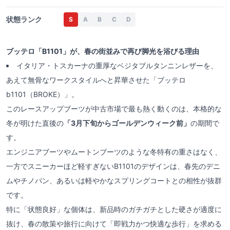
状態ランク
S
A
B
C
D
ブッテロ「B1101」が、春の街並みで再び脚光を浴びる理由
イタリア・トスカーナの重厚なベジタブルタンニンレザーを、
あえて無骨なワークスタイルへと昇華させた「ブッテロ
b1101（BROKE）」。
このレースアップブーツが中古市場で最も熱く動くのは、本格的な
冬が明けた直後の
「3月下旬からゴールデンウィーク前」
の期間で
す。
エンジニアブーツやムートンブーツのような冬特有の重さはなく、
一方でスニーカーほど軽すぎないB1101のデザインは、春先のデニ
ムやチノパン、あるいは軽やかなスプリングコートとの相性が抜群
です。
特に「状態良好」な個体は、新品時のガチガチとした硬さが適度に
抜け、春の散策や旅行に向けて「即戦力かつ快適な歩行」を求める