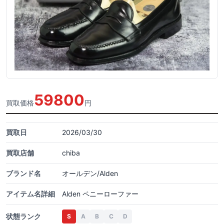
59800
買取価格
円
買取日
2026/03/30
買取店舗
chiba
ブランド名
オールデン/Alden
アイテム名詳細
Alden ペニーローファー
状態ランク
S
A
B
C
D