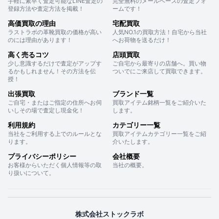
手軽に素早く査定可能なLINE査定の
完全無料のメールベースの査定フォ
登録方法や査定方法を掲載！
ームです！
高価買取の理由
宅配買取
ラストラボの革靴買取の価格が高い
人気NO.1の買取方法！自宅から当社
のには理由があります！
へお荷物を送るだけ！
高く売るコツ
店頭買取
少し意識するだけで査定がアップす
ご自宅から最寄りの店舗へ。買い物
るかもしれません！その方法を伝
ついでにご来店して買取できます。
授！
出張買取
ブランド一覧
ご自宅・またはご指定の住所へお伺
買取アイテム銘柄一覧をご紹介いた
いしその場で査定し現金化！
します。
利用規約
カテゴリー一覧
当社をご利用する上でのルールとな
買取アイテムカテゴリー一覧をご紹
ります。
介いたします。
プライバシーポリシー
会社概要
お客様からいただく個人情報等の取
当社の概要。
り扱いについて。
株式会社ストックラボ