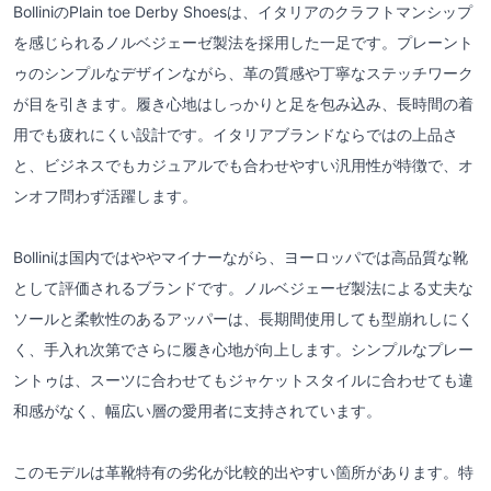
BolliniのPlain toe Derby Shoesは、イタリアのクラフトマンシップ
を感じられるノルベジェーゼ製法を採用した一足です。プレーント
ゥのシンプルなデザインながら、革の質感や丁寧なステッチワーク
が目を引きます。履き心地はしっかりと足を包み込み、長時間の着
用でも疲れにくい設計です。イタリアブランドならではの上品さ
と、ビジネスでもカジュアルでも合わせやすい汎用性が特徴で、オ
ンオフ問わず活躍します。
Bolliniは国内ではややマイナーながら、ヨーロッパでは高品質な靴
として評価されるブランドです。ノルベジェーゼ製法による丈夫な
ソールと柔軟性のあるアッパーは、長期間使用しても型崩れしにく
く、手入れ次第でさらに履き心地が向上します。シンプルなプレー
ントゥは、スーツに合わせてもジャケットスタイルに合わせても違
和感がなく、幅広い層の愛用者に支持されています。
このモデルは革靴特有の劣化が比較的出やすい箇所があります。特