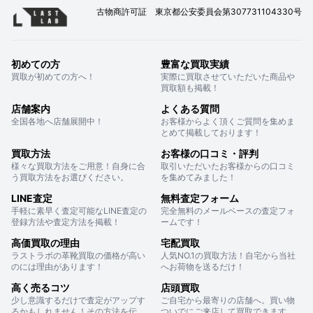
古物商許可証 東京都公安委員会第307731104330号
初めての方
豊富な買取実績
買取が初めての方へ！
実際に買取させていただいた商品や
買取額も掲載！
店舗案内
よくある質問
全国各地へ店舗展開中！
お客様からよく頂くご質問を集めま
とめて掲載しております！
買取方法
お客様の口コミ・評判
様々な買取方法をご用意！自身に合
取引いただいたお客様からの口コミ
う買取方法をお選びください。
を集めてみました！
LINE査定
無料査定フォーム
手軽に素早く査定可能なLINE査定の
完全無料のメールベースの査定フォ
登録方法や査定方法を掲載！
ームです！
高価買取の理由
宅配買取
ラストラボの革靴買取の価格が高い
人気NO.1の買取方法！自宅から当社
のには理由があります！
へお荷物を送るだけ！
高く売るコツ
店頭買取
少し意識するだけで査定がアップす
ご自宅から最寄りの店舗へ。買い物
るかもしれません！その方法を伝
ついでにご来店して買取できます。