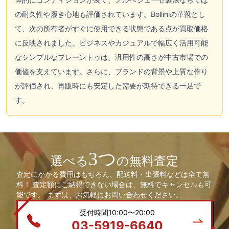
の耐久性や履き心地も評価されています。Bolliniの革靴とし
て、次の所有者がすぐに使用できる状態である点が買取価格
に反映されました。ビジネスやカジュアルで幅広く活用可能
なシンプルなプレーントゥは、汎用性の高さが中古市場での
価値を支えています。さらに、ブランドの背景や上質な作り
が評価され、再販時にも安定した需要が期待できる一足で
す。
3つ
選べる
の無料査定
査定にかかる費用はもちろん、配送料・出張料などは全て無
料！ 査定額にご納得できない場合は、無料でキャンセルも可
能です。 まずは、お気軽にお問い合わせください。
受付時間10:00〜20:00
03-5919-6640