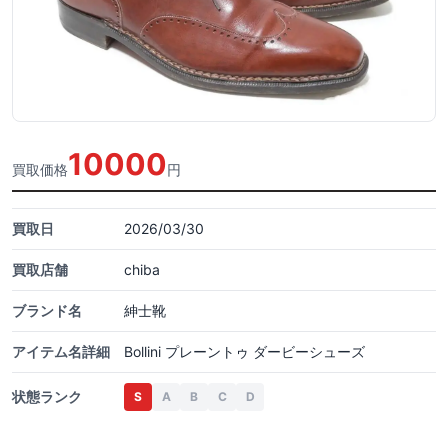
10000
買取価格
円
買取日
2026/03/30
買取店舗
chiba
ブランド名
紳士靴
アイテム名詳細
Bollini プレーントゥ ダービーシューズ
状態ランク
S
A
B
C
D