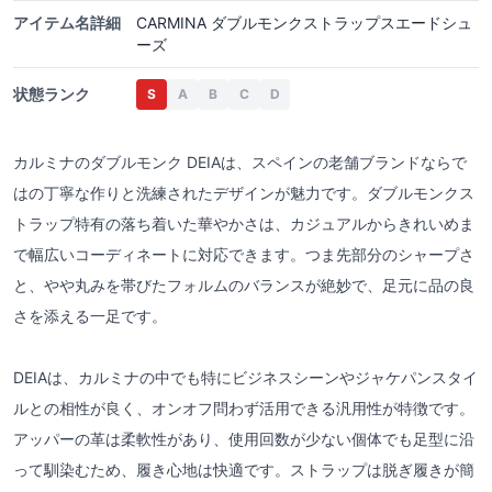
アイテム名詳細
CARMINA ダブルモンクストラップスエードシュ
ーズ
状態ランク
S
A
B
C
D
カルミナのダブルモンク DEIAは、スペインの老舗ブランドならで
はの丁寧な作りと洗練されたデザインが魅力です。ダブルモンクス
トラップ特有の落ち着いた華やかさは、カジュアルからきれいめま
で幅広いコーディネートに対応できます。つま先部分のシャープさ
と、やや丸みを帯びたフォルムのバランスが絶妙で、足元に品の良
さを添える一足です。
DEIAは、カルミナの中でも特にビジネスシーンやジャケパンスタイ
ルとの相性が良く、オンオフ問わず活用できる汎用性が特徴です。
アッパーの革は柔軟性があり、使用回数が少ない個体でも足型に沿
って馴染むため、履き心地は快適です。ストラップは脱ぎ履きが簡