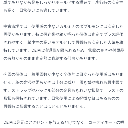
単でありながら足をしっかりホールドする構造で、歩行時の安定性
も高く、日常使いにも適しています。
中古市場では、使用感の少ないカルミナのダブルモンクは安定した
需要があります。特に保存袋や箱が揃った個体は査定でプラス評価
されやすく、希少性の高いモデルとして再販時も安定した人気を維
持しています。DEIAは流通量が限られるため、状態の良さや付属品
の有無がそのまま査定額に直結する傾向があります。
今回の個体は、着用回数が少なく全体的に目立った使用感はありま
せん。革の光沢や柔らかさは十分に残り、履き皺や擦れも最小限で
す。ストラップやバックル部分の金具もきれいな状態で、ラストの
形状も保持されています。日常使用による軽微な跡はあるものの、
再販時に影響することはほとんどありません。
DEIAは足元にアクセントを与えるだけでなく、コーディネートの幅