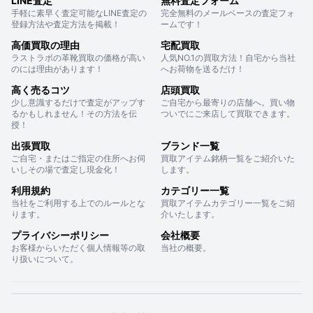
LINE査定
無料査定フォーム
手軽に素早く査定可能なLINE査定の
完全無料のメールベースの査定フォ
登録方法や査定方法を掲載！
ームです！
高価買取の理由
宅配買取
ラストラボの革靴買取の価格が高い
人気NO.1の買取方法！自宅から当社
のには理由があります！
へお荷物を送るだけ！
高く売るコツ
店頭買取
少し意識するだけで査定がアップす
ご自宅から最寄りの店舗へ。買い物
るかもしれません！その方法を伝
ついでにご来店して買取できます。
授！
出張買取
ブランド一覧
ご自宅・またはご指定の住所へお伺
買取アイテム銘柄一覧をご紹介いた
いしその場で査定し現金化！
します。
利用規約
カテゴリー一覧
当社をご利用する上でのルールとな
買取アイテムカテゴリー一覧をご紹
ります。
介いたします。
プライバシーポリシー
会社概要
お客様からいただく個人情報等の取
当社の概要。
り扱いについて。