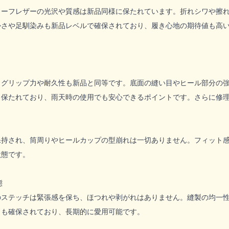
カーフレザーの光沢や質感は新品同様に保たれています。折れシワや擦
かさや足馴染みも新品レベルで確保されており、履き心地の期待値も高
、グリップ力や耐久性も新品と同等です。底面の縫い目やヒール部分の
も保たれており、雨天時の使用でも安心できるポイントです。さらに修
保持され、筒周りやヒールカップの型崩れは一切ありません。フィット
状態です。
態
のステッチは緊張感を保ち、ほつれや剥がれはありません。縫製の均一
さも確保されており、長期的に愛用可能です。