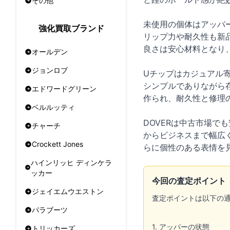
その他
未使用の個体はアッパ
強化買取ブランド
リップ力や耐久性も新
良さは安心材料となり
オールデン
ジョンロブ
Uチップはカジュアル
シンプルでありながら
エドワードグリーン
作られ、耐久性と修理
ベルルッティ
DOVERは中古市場
チャーチ
からビジネスまで幅広
Crockett Jones
らに個性のある表情を
ハインリッヒ ディンケラ
ッカー
今回の査定ポイント
ジェイエムウエストン
査定ポイントは以下の
パラブーツ
1. アッパーの状態
トリッカーズ