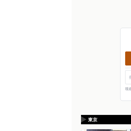
現
▶
東京