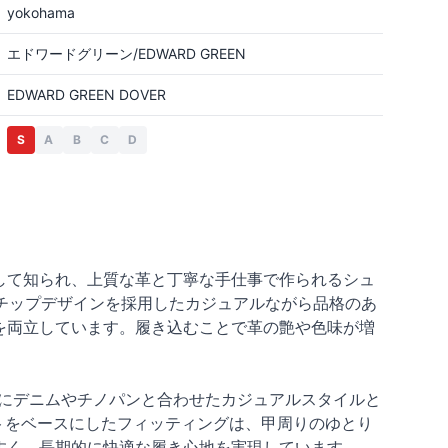
yokohama
エドワードグリーン/EDWARD GREEN
EDWARD GREEN DOVER
S
A
B
C
D
として知られ、上質な革と丁寧な手仕事で作られるシュ
Uチップデザインを採用したカジュアルながら品格のあ
を両立しています。履き込むことで革の艶や色味が増
特にデニムやチノパンと合わせたカジュアルスタイルと
トをベースにしたフィッティングは、甲周りのゆとり
すく、長期的に快適な履き心地を実現しています。