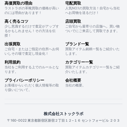
高価買取の理由
宅配買取
ラストラボの革靴買取の価格が高い
人気NO.1の買取方法！自宅から当社
のには理由があります！
へお荷物を送るだけ！
高く売るコツ
店頭買取
少し意識するだけで査定がアップす
ご自宅から最寄りの店舗へ。買い物
るかもしれません！その方法を伝
ついでにご来店して買取できます。
授！
出張買取
ブランド一覧
ご自宅・またはご指定の住所へお伺
買取アイテム銘柄一覧をご紹介いた
いしその場で査定し現金化！
します。
利用規約
カテゴリー一覧
当社をご利用する上でのルールとな
買取アイテムカテゴリー一覧をご紹
ります。
介いたします。
プライバシーポリシー
会社概要
お客様からいただく個人情報等の取
当社の概要。
り扱いについて。
株式会社ストックラボ
〒160-0022 東京都新宿区新宿２丁目１２−１６ セントフォービル ２０３