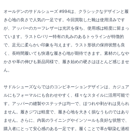
オールデンのサドルシューズ #994は、クラシックなデザインと履
き心地の良さで人気の一足です。今回買取した靴は使用済みです
が、アッパーのカーフレザーは光沢を保ち、使用感は軽度に留まっ
ています。ラストCバリー特有の丸みのあるトゥラインが特徴的
で、足元に柔らかい印象を与えます。ラスト形状の保持状態も良
く、長時間履いても快適な履き心地が期待できます。素材のしなや
かさや革の伸びも新品同様で、履き始めの硬さはほとんど感じませ
ん。
サドルシューズならではのコンビネーションデザインは、カジュア
ルにもフォーマルにも合わせやすく、様々なスタイルに活用可能で
す。アッパーの縫製やステッチは均一で、ほつれや剥がれは見られ
ません。履きジワは軽度で、履き心地を大きく損なうものではあり
ません。さらに、内装のライニングやインソールも良好な状態で、
購入者にとって安心感のある一足です。履くことで革が馴染む過程