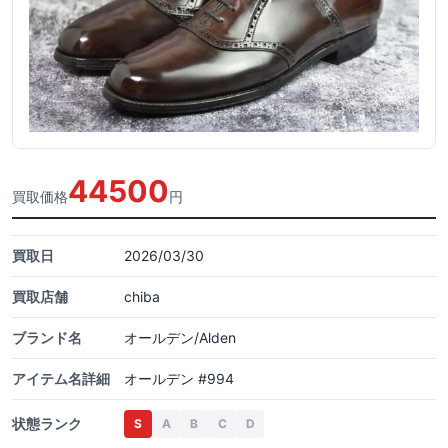
44500
買取価格
円
買取日
2026/03/30
買取店舗
chiba
ブランド名
オールデン/Alden
アイテム名詳細
オールデン #994
状態ランク
S
A
B
C
D