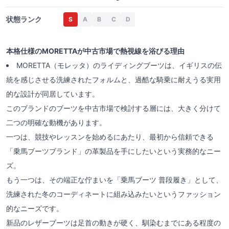
状態ランク
S
A
B
C
D
本格仕様のMORETTAが中古市場で熱視線を浴びる理由
MORETTA（モレッタ）のライディングブーツは、イギリスの伝
統を感じさせる洗練されたフォルムと、過酷な騎乗に耐えうる実用
的な設計が同居しています。
このブランドのブーツを中古市場で検討する層には、大きく分けて
二つの明確な動機があります。
一つは、競技やレッスンを始めるにあたり、最初から信頼できる
「乗馬ブーツブランド」の革製品を手にしたいという実務的なニー
ズ。
もう一つは、その端正な佇まいを「乗馬ブーツ 普段履き」として、
洗練された冬のコーディネートに組み込みたいというファッション
的なニーズです。
新品のレザーブーツは足首の動きが硬く、馴染むまでにある程度の