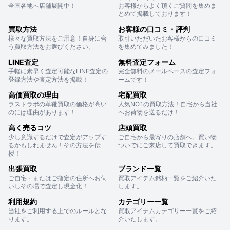
全国各地へ店舗展開中！
お客様からよく頂くご質問を集めま
とめて掲載しております！
買取方法
お客様の口コミ・評判
様々な買取方法をご用意！自身に合
取引いただいたお客様からの口コミ
う買取方法をお選びください。
を集めてみました！
LINE査定
無料査定フォーム
手軽に素早く査定可能なLINE査定の
完全無料のメールベースの査定フォ
登録方法や査定方法を掲載！
ームです！
高価買取の理由
宅配買取
ラストラボの革靴買取の価格が高い
人気NO.1の買取方法！自宅から当社
のには理由があります！
へお荷物を送るだけ！
高く売るコツ
店頭買取
少し意識するだけで査定がアップす
ご自宅から最寄りの店舗へ。買い物
るかもしれません！その方法を伝
ついでにご来店して買取できます。
授！
出張買取
ブランド一覧
ご自宅・またはご指定の住所へお伺
買取アイテム銘柄一覧をご紹介いた
いしその場で査定し現金化！
します。
利用規約
カテゴリー一覧
当社をご利用する上でのルールとな
買取アイテムカテゴリー一覧をご紹
ります。
介いたします。