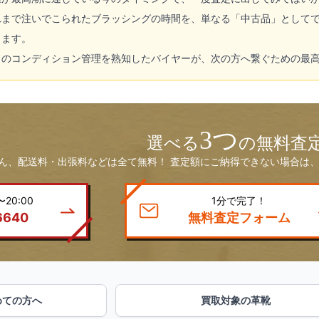
れまで注いでこられたブラッシングの時間を、単なる「中古品」として
きます。
ドのコンディション管理を熟知したバイヤーが、次の方へ繋ぐための最
3つ
選べる
の無料査
ん、配送料・出張料などは全て無料！ 査定額にご納得できない場合は、
20:00
1分で完了！
6640
無料査定フォーム
めての方へ
買取対象の革靴