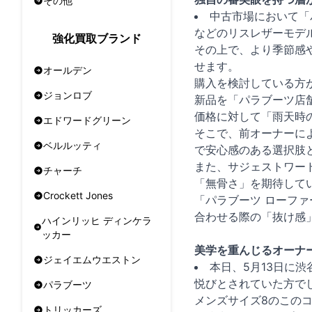
その他
中古市場において「
などのリスレザーモデ
強化買取ブランド
その上で、より季節感
せます。
オールデン
購入を検討している方
ジョンロブ
新品を「パラブーツ店
価格に対して「雨天時
エドワードグリーン
そこで、前オーナーに
ベルルッティ
で安心感のある選択肢
また、サジェストワード
チャーチ
「無骨さ」を期待して
Crockett Jones
「パラブーツ ローフ
合わせる際の「抜け感
ハインリッヒ ディンケラ
ッカー
美学を重んじるオーナ
ジェイエムウエストン
本日、5月13日に
悦びとされていた方で
パラブーツ
メンズサイズ8のこの
トリッカーズ