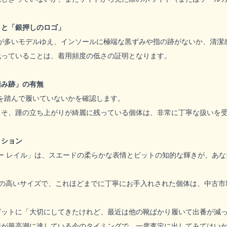
」と「銀押しのロゴ」
が多いモデルゆえ、インソールに極端な黒ずみや指の跡がないか、清潔
残っていることは、着用頻度の低さの証明となります。
踏み跡」の有無
を踏んで履いていないかを確認します。
こそ、踵の立ち上がりが綺麗に残っている個体は、非常に丁寧な扱いを
クション
ー レイル」は、スエードの柔らかな表情とビットの知的な輝きが、あ
要の高いサイズで、これほどまでに丁寧にお手入れされた個体は、中古市
ゼットに「大切にしてきたけれど、最近は他の靴ばかり履いて出番が減
値が最高潮に達している今のタイミングで、一度査定に出してみてはい