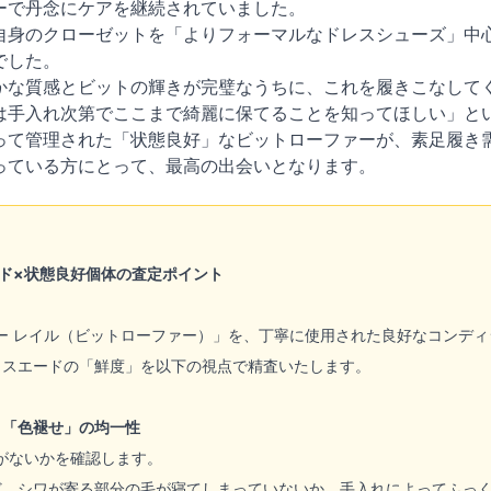
ーで丹念にケアを継続されていました。
自身のクローゼットを「よりフォーマルなドレスシューズ」中
でした。
かな質感とビットの輝きが完璧なうちに、これを履きこなして
は手入れ次第でここまで綺麗に保てることを知ってほしい」と
って管理された「状態良好」なビットローファーが、素足履き
っている方にとって、最高の出会いとなります。
ド×状態良好個体の査定ポイント
ー レイル（ビットローファー）」を、丁寧に使用された良好なコンデ
、スエードの「鮮度」を以下の視点で精査いたします。
と「色褪せ」の均一性
がないかを確認します。
ど、シワが寄る部分の毛が寝てしまっていないか、手入れによってふっ