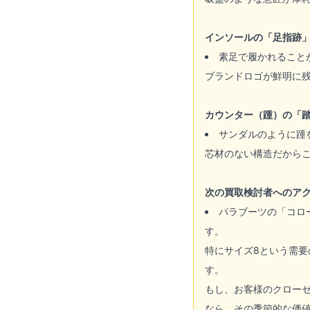
インソールの「足指跡
素足で履かれること
ブランドロゴが鮮明に
カウンター（踵）の「
サンダルのように踵
芯材のない構造だから
次の買取検討者へのア
パラブーツの「コロ
す。
特にサイズ8という需
す。
もし、お客様のクロー
なら、その季節的な価