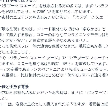
パラブーツ スエード」を検索される方の多くは、まず「パラブ
ルを経験しており、その堅牢さを知り尽くしています。
や素材のニュアンスを楽しみたいと考え、「パラブーツ スエー
が最も注視するのは、スエード素材ならではの「柔らかさ」と
舗」で購入する場合、コローのようなアンライニングモデルは
のケアが不安だ」と躊躇する層も少なくありません。
よって防水スプレー等の適切な保護がなされ、毛羽立ちが美し
として浮上します。
で「パラブーツ スエード ブーツ」や「パラブーツ スエード
いますが、コローを狙う層は明確に「軽さ」を重視しています
ァー」の定番であるランスやアドニスよりもボリュームが抑えら
」を重視し、比較検討の末にこのビット付きモデルへと辿り着
ー様と手放す背景
渋谷本店へお持ち込みいただいたお客様は、まさに「パラブーツ
した。
コローは、春夏の主役として購入されたそうですが、着用後は