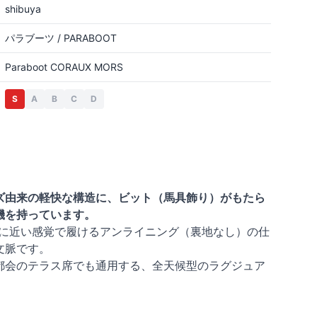
shibuya
パラブーツ / PARABOOT
Paraboot CORAUX MORS
S
A
B
C
D
ーズ由来の軽快な構造に、ビット（馬具飾り）がもたら
機を持っています。
に近い感覚で履けるアンライニング（裏地なし）の仕
文脈です。
都会のテラス席でも通用する、全天候型のラグジュア