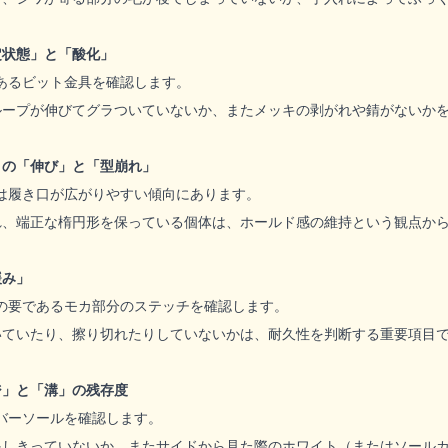
定状態」と「酸化」
あるビット金具を確認します。
ループが伸びてグラついていないか、またメッキの剥がれや錆がないか
）の「伸び」と「型崩れ」
は履き口が広がりやすい傾向にあります。
れ、端正な楕円形を保っている個体は、ホールド感の維持という観点か
緩み」
の要であるモカ部分のステッチを確認します。
いていたり、擦り切れたりしていないかは、耐久性を判断する重要項目
ジ」と「溝」の残存度
バーソールを確認します。
耗しきっていないか、またサイドから見た際のホワイト（またはソール