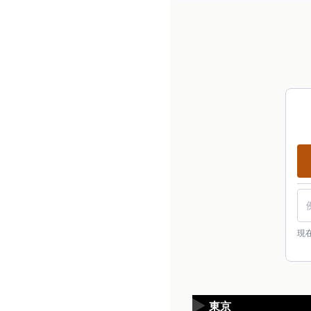
現
▶
東京