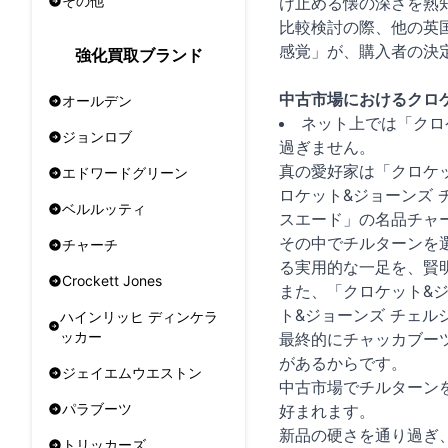
その他
け止める懐の深さを熟
比較検討の際、他の英
感覚」が、購入者の決
強化買取ブランド
中古市場におけるクロケ
オールデン
ネット上では「クロ
ジョンロブ
過ぎません。
真の愛好家は「クロケッ
エドワードグリーン
ロケット&ジョーンズ 
ベルルッティ
スエード」の名品チャ
その中でチルターンを選
チャーチ
る実用的な一足を、賢
Crockett Jones
また、「クロケット&
ト&ジョーンズ チェル
ハインリッヒ ディンケラ
ッカー
最終的にチャッカブー
があるからです。
ジェイエムウエストン
中古市場でチルターン
パラブーツ
好まれます。
新品の硬さを通り過ぎ
トリッカーズ