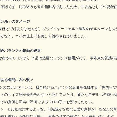
と確認でき、沈み込みも適正範囲内であったため、中古品としての資産
縫い糸」のダメージ
法ほどではありませんが、グッドイヤーウェルト製法のチルターンもス
れがなく、コバの仕上げも美しく維持されていました。
補色バランスと銀面の光沢
が出やすいですが、本品は過度なワックス使用がなく、革本来の質感を
値ある瞬間に次へ繋ぐ
ョーンズのチルターンは、履き続けることでその真価を発揮する「裏切ら
ットのサイズ感が最近合わないと感じていたり、新たなモデルへの買い
、その真価を正当に評価できるプロの手にお預けください。
トシーと比較検討するような、知識豊かな次なる愛好家様が、あなたの
の積み重ね」を価格に反映し、最高の形での橋渡しをお約束いたします