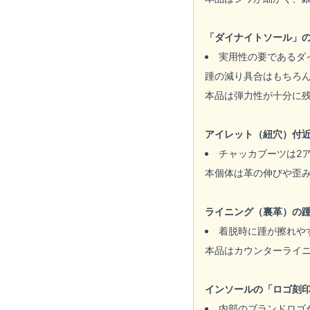
「ダイナイトソール」
実用性の要であるダ
踵の減り具合はもちろ
本品は弾力性が十分に
アイレット（紐穴）付
チャッカブーツは2
本個体は革の伸びや歪
ライニング（裏革）の
着脱時に踵が擦れや
本品はカウンターライ
インソールの「ロゴ刻
内部のブランドロゴ