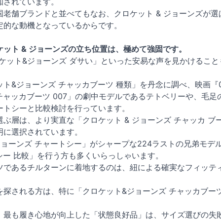
知されています。
国老舗ブランドと並べてもなお、クロケット & ジョーンズが
定的な動機となっているからです。
ット & ジョーンズの立ち位置は、極めて強固です。
ケット&ジョーンズ ダサい」といった安易な声を見かけるこ
ト&ジョーンズ チャッカブーツ 種類」を丹念に調べ、映画『
チャッカブーツ 007」の劇中モデルであるテトベリーや、毛足の
ートシーと比較検討を行っています。
ぶ層は、より実直な「クロケット & ジョーンズ チャッカ 
明に選択されています。
ジョーンズ チャートシー」がシャープな224ラストの兄弟モ
シー 比較」を行う方も多くいらっしゃいます。
ツであるチルターンに着地するのは、紐による確実なフィッテ
を探される方は、特に「クロケット&ジョーンズ チャッカブー
、最も履き心地が向上した「状態良好品」は、サイズ選びの失