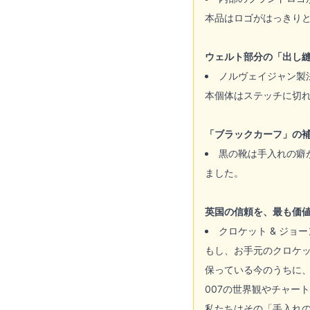
本品はロゴがはっきり
ウェルト部分の「出し
ノルヴェイジャン製
本個体はステッチに切
「ブラックカーフ」の
黒の靴は手入れの癖
ました。
英国の信頼を、最も価
クロケット & ジ
もし、お手元のクロケ
保っている今のうちに
007の世界観やチャー
私たちはその「手入れ