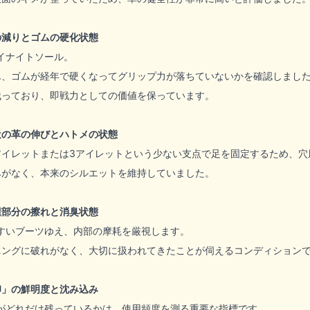
の減りとゴムの硬化状態
イナイトソール。
ん、ゴムが経年で硬くなってグリップ力が落ちていないかを確認しまし
残っており、即戦力としての価値を保っています。
近の革の伸びとハトメの状態
アイレットまたは3アイレットという少ない支点で足を固定するため、穴
みがなく、本来のシルエットを維持していました。
踵部分の擦れと消臭状態
すいブーツゆえ、内部の摩耗を厳視します。
ニングに破れがなく、大切に扱われてきたことが伺えるコンディション
印」の鮮明度と沈み込み
がどれだけ残っているかは、使用頻度を測る重要な指標です。