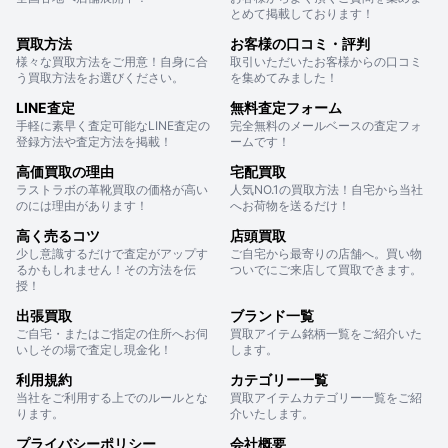
とめて掲載しております！
買取方法
お客様の口コミ・評判
様々な買取方法をご用意！自身に合
取引いただいたお客様からの口コミ
う買取方法をお選びください。
を集めてみました！
LINE査定
無料査定フォーム
手軽に素早く査定可能なLINE査定の
完全無料のメールベースの査定フォ
登録方法や査定方法を掲載！
ームです！
高価買取の理由
宅配買取
ラストラボの革靴買取の価格が高い
人気NO.1の買取方法！自宅から当社
のには理由があります！
へお荷物を送るだけ！
高く売るコツ
店頭買取
少し意識するだけで査定がアップす
ご自宅から最寄りの店舗へ。買い物
るかもしれません！その方法を伝
ついでにご来店して買取できます。
授！
出張買取
ブランド一覧
ご自宅・またはご指定の住所へお伺
買取アイテム銘柄一覧をご紹介いた
いしその場で査定し現金化！
します。
利用規約
カテゴリー一覧
当社をご利用する上でのルールとな
買取アイテムカテゴリー一覧をご紹
ります。
介いたします。
プライバシーポリシー
会社概要