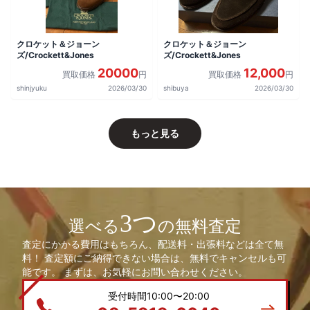
クロケット＆ジョーン
クロケット＆ジョーン
ズ/Crockett&Jones
ズ/Crockett&Jones
20000
12,000
買取価格
円
買取価格
円
shinjyuku
2026/03/30
shibuya
2026/03/30
もっと見る
3つ
選べる
の無料査定
査定にかかる費用はもちろん、配送料・出張料などは全て無
料！ 査定額にご納得できない場合は、無料でキャンセルも可
能です。 まずは、お気軽にお問い合わせください。
受付時間10:00〜20:00
03-5919-6640