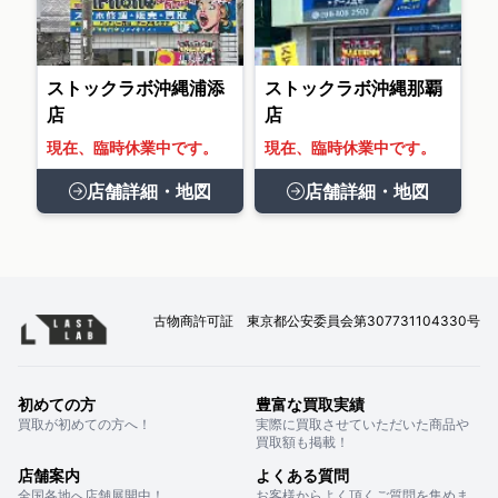
ストックラボ沖縄浦添
ストックラボ沖縄那覇
店
店
現在、臨時休業中です。
現在、臨時休業中です。
店舗詳細・地図
店舗詳細・地図
古物商許可証 東京都公安委員会第307731104330号
初めての方
豊富な買取実績
買取が初めての方へ！
実際に買取させていただいた商品や
買取額も掲載！
店舗案内
よくある質問
全国各地へ店舗展開中！
お客様からよく頂くご質問を集めま