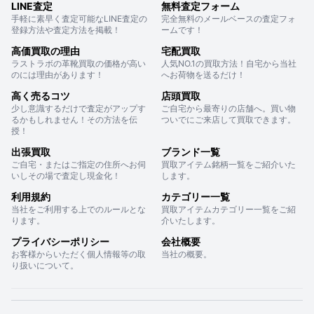
LINE査定
無料査定フォーム
手軽に素早く査定可能なLINE査定の
完全無料のメールベースの査定フォ
登録方法や査定方法を掲載！
ームです！
高価買取の理由
宅配買取
ラストラボの革靴買取の価格が高い
人気NO.1の買取方法！自宅から当社
のには理由があります！
へお荷物を送るだけ！
高く売るコツ
店頭買取
少し意識するだけで査定がアップす
ご自宅から最寄りの店舗へ。買い物
るかもしれません！その方法を伝
ついでにご来店して買取できます。
授！
出張買取
ブランド一覧
ご自宅・またはご指定の住所へお伺
買取アイテム銘柄一覧をご紹介いた
いしその場で査定し現金化！
します。
利用規約
カテゴリー一覧
当社をご利用する上でのルールとな
買取アイテムカテゴリー一覧をご紹
ります。
介いたします。
プライバシーポリシー
会社概要
お客様からいただく個人情報等の取
当社の概要。
り扱いについて。