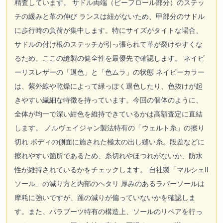
精査しています。 サドル両端（ビーフロール部分）のステッ
チの緩みと革の伸び ランスは紐がないため、甲部分のサドル
に歩行時の負荷が集中します。特にサイズがタイトな場合、
サドルの付け根のステッチが引っ張られて革が裂けやすくな
るため、ここの縫製の健全性を最優先で確認します。 ネイビ
ーリスレザーの「退色」と「色ムラ」の状態 ネイビーカラー
は、紫外線や乾燥によって緑っぽく退色したり、色抜けが起
きやすい繊細な特徴を持っています。今回の個体のように、
全体が均一で深い紺色を維持できているかは高額査定に直結
します。 ノルヴェイジャン製法特有の「ウェルト糸」の擦り
切れ ボディの側面に施された極太の出し縫い糸。段差などに
擦れやすい箇所であるため、糸切れやほつれがないか、防水
性が維持されているかをチェックします。 自社製「マルシェⅡ
ソール」の減り方と内部のヘタリ 厚みのあるラバーソールは
摩耗に強いですが、踵の減りが偏っていないかを確認しま
す。また、パラブーツ特有の構造上、ソールのリペアを行っ