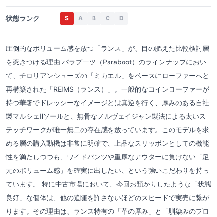
状態ランク
S
A
B
C
D
圧倒的なボリューム感を放つ「ランス」が、目の肥えた比較検討層
を惹きつける理由 パラブーツ（Paraboot）のラインナップにおい
て、チロリアンシューズの「ミカエル」をベースにローファーへと
再構築された「REIMS（ランス）」。一般的なコインローファーが
持つ華奢でドレッシーなイメージとは真逆を行く、厚みのある自社
製マルシェⅡソールと、無骨なノルヴェイジャン製法による太いス
テッチワークが唯一無二の存在感を放っています。このモデルを求
める層の購入動機は非常に明確で、上品なスリッポンとしての機能
性を満たしつつも、ワイドパンツや重厚なアウターに負けない「足
元のボリューム感」を確実に出したい、という強いこだわりを持っ
ています。 特に中古市場において、今回お預かりしたような「状態
良好」な個体は、他の追随を許さないほどのスピードで実売に繋が
ります。その理由は、ランス特有の「革の厚み」と「馴染みのプロ