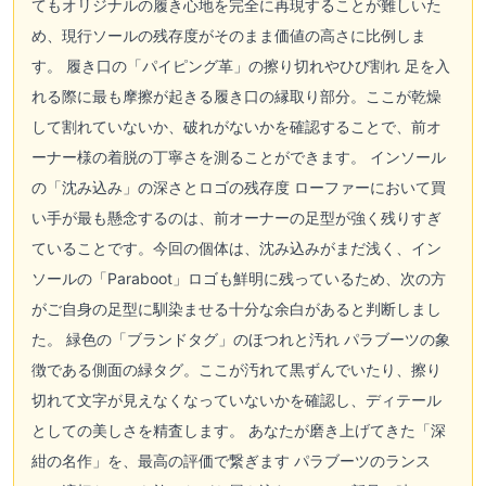
てもオリジナルの履き心地を完全に再現することが難しいた
め、現行ソールの残存度がそのまま価値の高さに比例しま
す。 履き口の「パイピング革」の擦り切れやひび割れ 足を入
れる際に最も摩擦が起きる履き口の縁取り部分。ここが乾燥
して割れていないか、破れがないかを確認することで、前オ
ーナー様の着脱の丁寧さを測ることができます。 インソール
の「沈み込み」の深さとロゴの残存度 ローファーにおいて買
い手が最も懸念するのは、前オーナーの足型が強く残りすぎ
ていることです。今回の個体は、沈み込みがまだ浅く、イン
ソールの「Paraboot」ロゴも鮮明に残っているため、次の方
がご自身の足型に馴染ませる十分な余白があると判断しまし
た。 緑色の「ブランドタグ」のほつれと汚れ パラブーツの象
徴である側面の緑タグ。ここが汚れて黒ずんでいたり、擦り
切れて文字が見えなくなっていないかを確認し、ディテール
としての美しさを精査します。 あなたが磨き上げてきた「深
紺の名作」を、最高の評価で繋ぎます パラブーツのランス