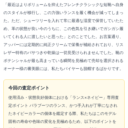
「最近はよりボリュームを抑えたフレンチクラシックな短靴へ自身
のスタイルが移行し、この力強いランスを履く機会が減ってしまっ
た。ただ、シューツリーを入れて常に最適な湿度で保管していたた
め、革の状態が良い今のうちに、この色気を引き継いでガシガシ履
いてくれる人に渡したいと思った」とのことでした。お言葉通り、
アッパーには定期的に純正クリームで栄養が補給されており、リス
レザー特有のパサつきや乾燥は一切見受けられませんでした。靴の
ポテンシャルが最も高まっている瞬間を見極めて売却を選択される
オーナー様の審美眼には、私たちバイヤーも脱帽するばかりです。
今回の査定ポイント
使用済み・状態良好個体における「ランス×ネイビー」専用査
定ポイント パラブーツのランス、かつ手入れが丁寧になされ
たネイビーカラーの個体を鑑定する際、私たちはこのモデル
固有の寿命や色味の変化を見極めるため、以下のポイントを