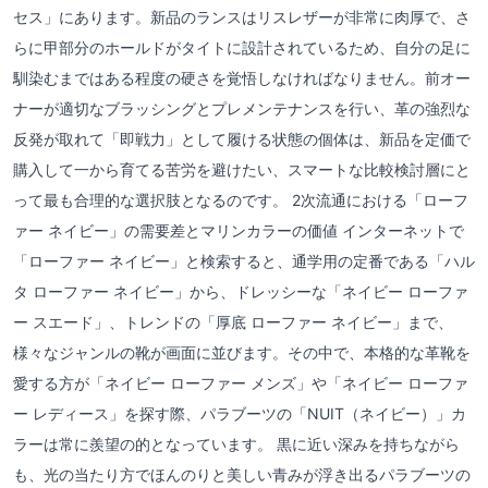
セス」にあります。新品のランスはリスレザーが非常に肉厚で、さ
らに甲部分のホールドがタイトに設計されているため、自分の足に
馴染むまではある程度の硬さを覚悟しなければなりません。前オー
ナーが適切なブラッシングとプレメンテナンスを行い、革の強烈な
反発が取れて「即戦力」として履ける状態の個体は、新品を定価で
購入して一から育てる苦労を避けたい、スマートな比較検討層にと
って最も合理的な選択肢となるのです。 2次流通における「ローフ
ァー ネイビー」の需要差とマリンカラーの価値 インターネットで
「ローファー ネイビー」と検索すると、通学用の定番である「ハル
タ ローファー ネイビー」から、ドレッシーな「ネイビー ローファ
ー スエード」、トレンドの「厚底 ローファー ネイビー」まで、
様々なジャンルの靴が画面に並びます。その中で、本格的な革靴を
愛する方が「ネイビー ローファー メンズ」や「ネイビー ローファ
ー レディース」を探す際、パラブーツの「NUIT（ネイビー）」カ
ラーは常に羨望の的となっています。 黒に近い深みを持ちながら
も、光の当たり方でほんのりと美しい青みが浮き出るパラブーツの