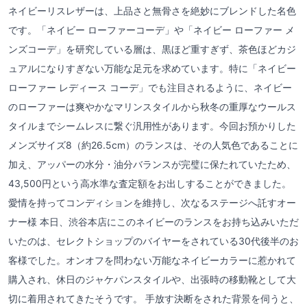
ネイビーリスレザーは、上品さと無骨さを絶妙にブレンドした名色
です。「ネイビー ローファーコーデ」や「ネイビー ローファー メ
ンズコーデ」を研究している層は、黒ほど重すぎず、茶色ほどカジ
ュアルになりすぎない万能な足元を求めています。特に「ネイビー
ローファー レディース コーデ」でも注目されるように、ネイビー
のローファーは爽やかなマリンスタイルから秋冬の重厚なウールス
タイルまでシームレスに繋ぐ汎用性があります。今回お預かりした
メンズサイズ8（約26.5cm）のランスは、その人気色であることに
加え、アッパーの水分・油分バランスが完璧に保たれていたため、
43,500円という高水準な査定額をお出しすることができました。
愛情を持ってコンディションを維持し、次なるステージへ託すオー
ナー様 本日、渋谷本店にこのネイビーのランスをお持ち込みいただ
いたのは、セレクトショップのバイヤーをされている30代後半のお
客様でした。オンオフを問わない万能なネイビーカラーに惹かれて
購入され、休日のジャケパンスタイルや、出張時の移動靴として大
切に着用されてきたそうです。 手放す決断をされた背景を伺うと、