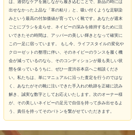
は、適切なケアを施しながら履き込むことで、新品の時には
出せなかった上品な「革の粘り」と、吸い付くような足馴染
みという最高の付加価値が育っていく靴です。あなたが週末
ごとにブラシを走らせ、ネイビーの深みを維持するために注
いできたその時間は、アッパーの美しい輝きとなって確実に
この一足に宿っています。 もし今、ライフスタイルの変化や
クローゼットの整理に伴い、そのネイビーのランスを履く機
会が減っているのなら、そのコンディションが最も美しい状
態を保っているうちに、ぜひ一度渋谷本店へご相談くださ
い。私たちは、単にマニュアルに沿った査定を行うのではな
く、あなたがその靴に注いできた手入れの軌跡を正確に読み
解き、誠実な数字としてお応えいたします。次のオーナー様
が、その美しいネイビーの足元で自信を持って歩み出せるよ
う、責任を持ってそのバトンを繋がせていただきます。