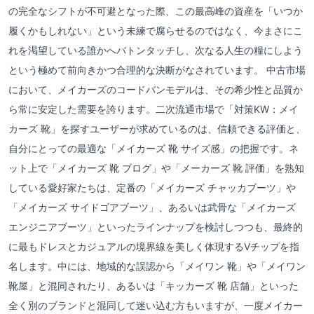
の完全なシフトが不可避となった際、この最高峰の資産を「いつか
履くかもしれない」という未練で腐らせるのではなく、今まさにこ
れを渇望している誰かへバトンタッチし、次なる人生の糧にしよう
という極めて前向きかつ合理的な決断がなされています。 中古市場
において、メイカーズのコードバンモデルは、その希少性と品質か
ら常に安定した需要を誇ります。二次流通市場で「対策KW：メイ
カーズ 靴」を探すユーザーが求めているのは、信頼できる評価と、
自分にとっての最適な「メイカーズ 靴 サイズ感」の把握です。ネ
ット上で「メイカーズ 靴 ブログ」や「メーカーズ 靴 評価」を熟知
している愛好家たちは、定番の「メイカーズ チャッカブーツ」や
「メイカーズ サイドゴアブーツ」、あるいは武骨な「メイカーズ
エンジニアブーツ」といったラインナップを検討しつつも、最終的
に最もドレスとカジュアルの境界線を美しく体現するVチップを指
名します。中には、地域的な誤認から「メイワン 靴」や「メイワン
靴屋」と混同されたり、あるいは「キッカーズ 靴 店舗」といった
全く別のブランドと混同して迷い込む方もいますが、一度メイカー