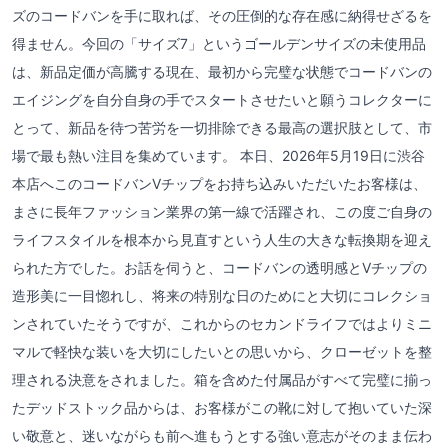
ズのコードバンを手に取れば、その圧倒的な存在感に納得せざるを
得ません。今回の「サイズ7」というゴールデンサイズの未使用品
は、新品定価が高騰する現在、最初から完璧な状態でコードバンの
エイジングを自分自身の手でスタートさせたいと願うコレクターに
とって、新品を待つ苦労を一切排除できる最高の選択肢として、市
場で最も熱い注目を集めています。 本日、2026年5月19日に渋谷
本店へこのコードバンVチップをお持ち込みいただいたお客様は、
まさに長年ファッション業界の第一線で活躍され、この度ご自身の
ライフスタイルを根本から見直すという人生の大きな転換期を迎え
られた方でした。お話を伺うと、コードバンの透明感とVチップの
造形美に一目惚れし、将来の特別な日のためにと大切にコレクショ
ンされていたそうですが、これからのセカンドライフではよりミニ
マルで軽快な装いを大切にしたいとの思いから、クローゼットを整
理される決意をされました。箱を含めた付属品がすべて完璧に揃っ
たデッドストック品からは、お客様がこの靴に対して抱いていた深
い敬意と、迷いながらも前へ進もうとする強い意志がそのまま伝わ