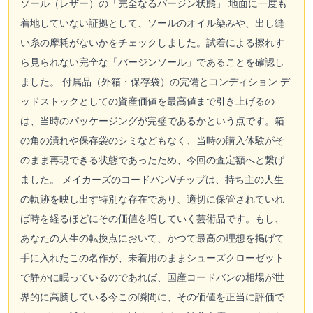
ソール（レザー）の「完全なるバージン状態」 地面に一度も
着地していない証拠として、ソールのオイル染みや、出し縫
い糸の摩耗がないかをチェックしました。試着による擦れす
ら見られない完全な「バージンソール」であることを確認し
ました。 付属品（外箱・保存袋）の完備とコンディション デ
ッドストックとしての資産価値を最高値まで引き上げるの
は、当時のパッケージングが完璧であるかという点です。箱
の角の潰れや保存袋のシミなどもなく、当時の購入体験がそ
のまま再現できる状態であったため、今回の査定額へと繋げ
ました。 メイカーズのコードバンVチップは、持ち主の人生
の軌跡を映し出す特別な存在であり、適切に保管されていれ
ば時を経るほどにその価値を増していく芸術品です。もし、
あなたの人生の転換点において、かつて最高の理想を掲げて
手に入れたこの名作が、未着用のままシューズクローゼット
で静かに眠っているのであれば、国産コードバンの相場が世
界的に高騰している今この瞬間に、その価値を正当に評価で