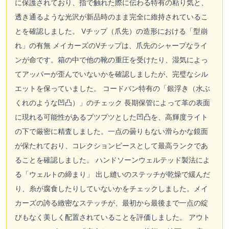
に保護されており、指で触れた際に伝わる特有の粘り気と、
透き通るような光沢が新品時のまま完全に維持されているこ
とを確認しました。 Vチップ（爪先）の造形における「型崩
れ」の有無 メイカーズのVチップは、爪先のシャープなライ
ンが命です。箱の中で他の靴の重圧を受けたり、湿気によっ
てアッパーが歪んでいないかを確認しましたが、完璧なシル
エットを保っていました。 コードバン特有の「銀浮き（水ぶ
くれのような凹凸）」のチェック 長期保管によって革の表面
に現れる可能性があるプツプツとした凹凸を、高輝度ライト
の下で厳密に精査しました。一点の曇りもない滑らかな鏡面
が保たれており、コレクションピースとして最高ランクであ
ることを確認しました。 ハンドソーンウェルテッド製法によ
る「ウェルトの締まり」 出し縫いのステッチが乾燥で緩んだ
り、糸が腐食したりしていないかをチェックしました。メイ
カーズの誇る緻密なステッチが、最初から最後まで一点の綻
びもなく美しく配置されていることを評価しました。 アウト