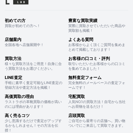
初めての方
豊富な買取実績
買取が初めての方へ！
実際に買取させていただいた商品や
買取額も掲載！
店舗案内
よくある質問
全国各地へ店舗展開中！
お客様からよく頂くご質問を集めま
とめて掲載しております！
買取方法
お客様の口コミ・評判
様々な買取方法をご用意！自身に合
取引いただいたお客様からの口コミ
う買取方法をお選びください。
を集めてみました！
LINE査定
無料査定フォーム
手軽に素早く査定可能なLINE査定の
完全無料のメールベースの査定フォ
登録方法や査定方法を掲載！
ームです！
高価買取の理由
宅配買取
ラストラボの革靴買取の価格が高い
人気NO.1の買取方法！自宅から当社
のには理由があります！
へお荷物を送るだけ！
高く売るコツ
店頭買取
少し意識するだけで査定がアップす
ご自宅から最寄りの店舗へ。買い物
るかもしれません！その方法を伝
ついでにご来店して買取できます。
授！