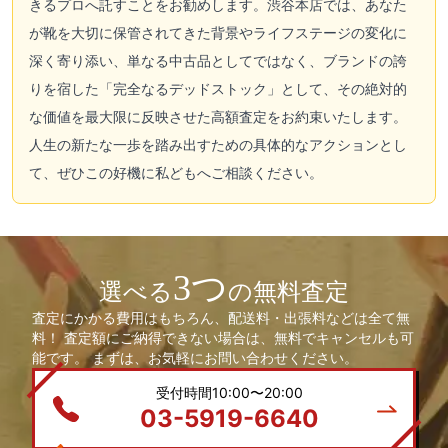
きるプロへ託すことをお勧めします。渋谷本店では、あなた
が靴を大切に保管されてきた背景やライフステージの変化に
深く寄り添い、単なる中古品としてではなく、ブランドの誇
りを宿した「完全なるデッドストック」として、その絶対的
な価値を最大限に反映させた高額査定をお約束いたします。
人生の新たな一歩を踏み出すための具体的なアクションとし
て、ぜひこの好機に私どもへご相談ください。
3つ
選べる
の無料査定
査定にかかる費用はもちろん、配送料・出張料などは全て無
料！ 査定額にご納得できない場合は、無料でキャンセルも可
能です。 まずは、お気軽にお問い合わせください。
受付時間10:00〜20:00
03-5919-6640