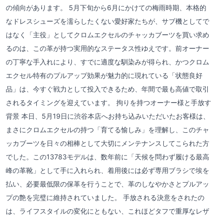
の傾向があります。 5月下旬から6月にかけての梅雨時期、本格的
なドレスシューズを濡らしたくない愛好家たちが、サブ機としてで
はなく「主役」としてクロムエクセルのチャッカブーツを買い求め
るのは、この革が持つ実用的なステータス性ゆえです。前オーナー
の丁寧な手入れにより、すでに適度な馴染みが得られ、かつクロム
エクセル特有のプルアップ効果が魅力的に現れている「状態良好
品」は、今すぐ戦力として投入できるため、年間で最も高値で取引
されるタイミングを迎えています。 拘りを持つオーナー様と手放す
背景 本日、5月19日に渋谷本店へお持ち込みいただいたお客様は、
まさにクロムエクセルの持つ「育てる愉しみ」を理解し、このチャ
ッカブーツを日々の相棒として大切にメンテナンスしてこられた方
でした。この13783モデルは、数年前に「天候を問わず履ける最高
峰の革靴」として手に入れられ、着用後には必ず専用ブラシで埃を
払い、必要最低限の保革を行うことで、革のしなやかさとプルアッ
プの艶を完璧に維持されていました。 手放される決意をされたの
は、ライフスタイルの変化にともない、これほどタフで重厚なレザ