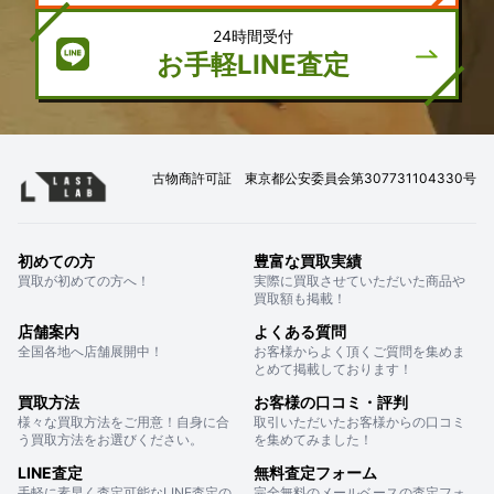
24時間受付
お手軽LINE査定
古物商許可証 東京都公安委員会第307731104330号
初めての方
豊富な買取実績
買取が初めての方へ！
実際に買取させていただいた商品や
買取額も掲載！
店舗案内
よくある質問
全国各地へ店舗展開中！
お客様からよく頂くご質問を集めま
とめて掲載しております！
買取方法
お客様の口コミ・評判
様々な買取方法をご用意！自身に合
取引いただいたお客様からの口コミ
う買取方法をお選びください。
を集めてみました！
LINE査定
無料査定フォーム
手軽に素早く査定可能なLINE査定の
完全無料のメールベースの査定フォ