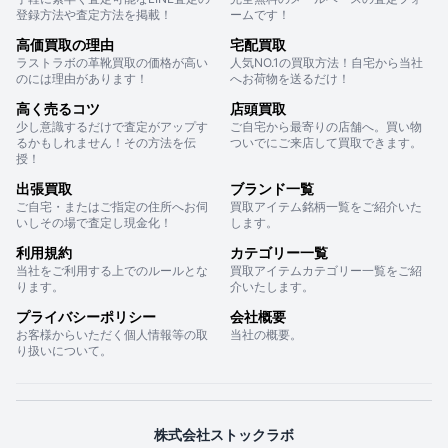
登録方法や査定方法を掲載！
ームです！
高価買取の理由
宅配買取
ラストラボの革靴買取の価格が高い
人気NO.1の買取方法！自宅から当社
のには理由があります！
へお荷物を送るだけ！
高く売るコツ
店頭買取
少し意識するだけで査定がアップす
ご自宅から最寄りの店舗へ。買い物
るかもしれません！その方法を伝
ついでにご来店して買取できます。
授！
出張買取
ブランド一覧
ご自宅・またはご指定の住所へお伺
買取アイテム銘柄一覧をご紹介いた
いしその場で査定し現金化！
します。
利用規約
カテゴリー一覧
当社をご利用する上でのルールとな
買取アイテムカテゴリー一覧をご紹
ります。
介いたします。
プライバシーポリシー
会社概要
お客様からいただく個人情報等の取
当社の概要。
り扱いについて。
株式会社ストックラボ