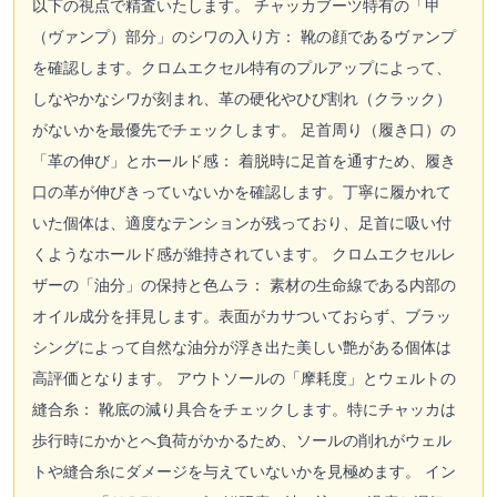
以下の視点で精査いたします。 チャッカブーツ特有の「甲
（ヴァンプ）部分」のシワの入り方： 靴の顔であるヴァンプ
を確認します。クロムエクセル特有のプルアップによって、
しなやかなシワが刻まれ、革の硬化やひび割れ（クラック）
がないかを最優先でチェックします。 足首周り（履き口）の
「革の伸び」とホールド感： 着脱時に足首を通すため、履き
口の革が伸びきっていないかを確認します。丁寧に履かれて
いた個体は、適度なテンションが残っており、足首に吸い付
くようなホールド感が維持されています。 クロムエクセルレ
ザーの「油分」の保持と色ムラ： 素材の生命線である内部の
オイル成分を拝見します。表面がカサついておらず、ブラッ
シングによって自然な油分が浮き出た美しい艶がある個体は
高評価となります。 アウトソールの「摩耗度」とウェルトの
縫合糸： 靴底の減り具合をチェックします。特にチャッカは
歩行時にかかとへ負荷がかかるため、ソールの削れがウェル
トや縫合糸にダメージを与えていないかを見極めます。 イン