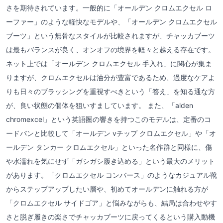
さを期待されています。一般的に「オールデン クロムエクセル ロ
ーファー」のような軽快なモデルや、「オールデン クロムエクセル
ブーツ」という無骨なスタイルが比較されますが、チャッカブーツ
は最もバランスが良く、オンオフの境界を軽々と越える存在です。
ネット上では「オールデン クロムエクセル 手入れ」に関心が集ま
りますが、クロムエクセルは油分が豊富であるため、過度なケアよ
りも日々のブラッシングを重視すべきという「答え」を知る通な方
が、良い状態の個体を狙いすましています。 また、「alden
chromexcel」という英語圏の響きを持つこのモデルは、定番のコ
ードバンと比較して「オールデン vチップ クロムエクセル」や「オ
ールデン タンカー クロムエクセル」といった名作群と同様に、傷
や水濡れを気にせず「ガシガシ履き込める」という最大のメリット
があります。「クロムエクセル コンバース」のようなカジュアル靴
からステップアップしたい層や、初めてオールデンに触れる方が
「クロムエクセル サイドゴア」と悩みながらも、結局は合わせやす
さと脱ぎ履きの楽さでチャッカブーツに戻ってくるという購入動機