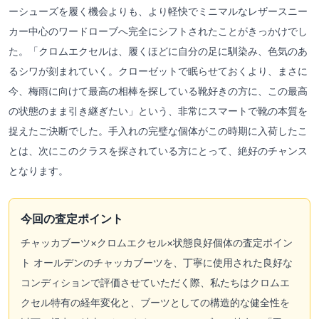
ーシューズを履く機会よりも、より軽快でミニマルなレザースニー
カー中心のワードローブへ完全にシフトされたことがきっかけでし
た。「クロムエクセルは、履くほどに自分の足に馴染み、色気のあ
るシワが刻まれていく。クローゼットで眠らせておくより、まさに
今、梅雨に向けて最高の相棒を探している靴好きの方に、この最高
の状態のまま引き継ぎたい」という、非常にスマートで靴の本質を
捉えたご決断でした。手入れの完璧な個体がこの時期に入荷したこ
とは、次にこのクラスを探されている方にとって、絶好のチャンス
となります。
今回の査定ポイント
チャッカブーツ×クロムエクセル×状態良好個体の査定ポイン
ト オールデンのチャッカブーツを、丁寧に使用された良好な
コンディションで評価させていただく際、私たちはクロムエ
クセル特有の経年変化と、ブーツとしての構造的な健全性を