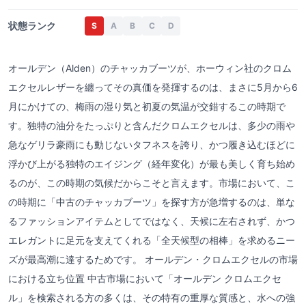
状態ランク
S
A
B
C
D
オールデン（Alden）のチャッカブーツが、ホーウィン社のクロム
エクセルレザーを纏ってその真価を発揮するのは、まさに5月から6
月にかけての、梅雨の湿り気と初夏の気温が交錯するこの時期で
す。独特の油分をたっぷりと含んだクロムエクセルは、多少の雨や
急なゲリラ豪雨にも動じないタフネスを誇り、かつ履き込むほどに
浮かび上がる独特のエイジング（経年変化）が最も美しく育ち始め
るのが、この時期の気候だからこそと言えます。市場において、こ
の時期に「中古のチャッカブーツ」を探す方が急増するのは、単な
るファッションアイテムとしてではなく、天候に左右されず、かつ
エレガントに足元を支えてくれる「全天候型の相棒」を求めるニー
ズが最高潮に達するためです。 オールデン・クロムエクセルの市場
における立ち位置 中古市場において「オールデン クロムエクセ
ル」を検索される方の多くは、その特有の重厚な質感と、水への強