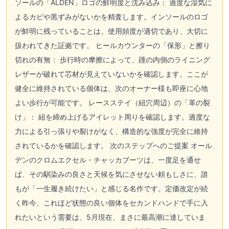
ソールの「ALDEN」ロゴの鮮明度と沈み込み： 過度な湿気に
よるカビや黒ずみがないかを精査します。インソールのロゴ
が鮮明に残っていることは、使用頻度が適切であり、大切に
扱われてきた証拠です。 ヒールカウンターの「保形」と擦り
切れの有無： 歩行時の摩擦によって、踵の内側のライニング
レザーが破れて芯材が見えていないかを確認します。ここが
健全に維持されている個体は、次のオーナー様も即座に心地
よい歩行が可能です。 レースステイ（紐穴周辺）の「革の裂
け」： 紐を締め上げるアイレット周りを確認します。過度な
力による引っ張りや裂けがなく、構造的な強度が完全に維持
されているかを確認します。 次のステップへのご提案 オール
デンのクロムエクセル・チャッカブーツは、一度足を通せ
ば、その馴染みの良さと天候を気にさせない頼もしさに、誰
もが「一生履き続けたい」と感じる名作です。定価改定が続
く昨今、これほど状態の良い個体をセカンドハンドで手に入
れたいという需要は、5月現在、まさに最高潮に達していま