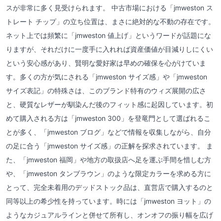
スが非常に多く見受けられます。 中古市場における「jmweston ス
トレート チップ」の立ち位置は、まさに絶対的な不動の存在です。
ネット上では頻繁に「jmweston 値上げ」というワードが話題にな
りますが、それだけに一度手に入れれば資産価値が目減りしにくい
という安心感があり、賢明な愛好家は早めの確保を心がけていま
す。多くの方が気にされる「jmweston サイズ感」や「jmweston
サイズ表記」の特殊さは、このブランド特有のウィズ展開の広さ
と、硬質なレザーが馴染んだ後のフィット感に起因しています。初
めて購入される方は「jmweston 300」を登竜門として選ばれるこ
とが多く、「jmweston ブログ」などで情報を収集しながら、自分
の足に合う「jmweston サイズ感」の正解を探求されています。 ま
た、「jmweston 福岡」や地方の取扱店へ足を運ぶ手間を惜しむ方
や、「jmweston タンブラウン」のような限定カラーを求める方に
とって、完全未着用のデッドストック品は、直営店で購入するのと
同等以上の希少性を持っています。時には「jmweston ヨット」の
ようなカジュアルラインと併せて所有し、オンオフの振り幅を広げ