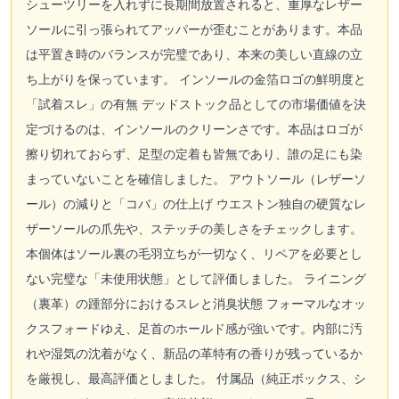
シューツリーを入れずに長期間放置されると、重厚なレザー
ソールに引っ張られてアッパーが歪むことがあります。本品
は平置き時のバランスが完璧であり、本来の美しい直線の立
ち上がりを保っています。 インソールの金箔ロゴの鮮明度と
「試着スレ」の有無 デッドストック品としての市場価値を決
定づけるのは、インソールのクリーンさです。本品はロゴが
擦り切れておらず、足型の定着も皆無であり、誰の足にも染
まっていないことを確信しました。 アウトソール（レザーソ
ール）の減りと「コバ」の仕上げ ウエストン独自の硬質なレ
ザーソールの爪先や、ステッチの美しさをチェックします。
本個体はソール裏の毛羽立ちが一切なく、リペアを必要とし
ない完璧な「未使用状態」として評価しました。 ライニング
（裏革）の踵部分におけるスレと消臭状態 フォーマルなオッ
クスフォードゆえ、足首のホールド感が強いです。内部に汚
れや湿気の沈着がなく、新品の革特有の香りが残っているか
を厳視し、最高評価としました。 付属品（純正ボックス、シ