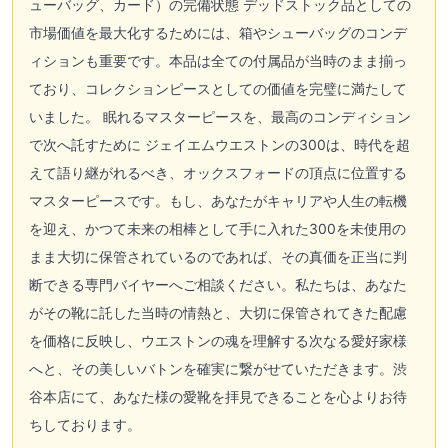
ューバッグ、カード）の完備状態 デッドストック品としての
市場価値を最大化するためには、箱やシューバッグのコンデ
ィションも重要です。本品は全ての付属品が当時のまま揃っ
ており、コレクションピースとしての価値を完璧に満たして
いました。 眠れるマスターピースを、最高のコンディション
で次へ託すために ジェイエムウエストンの300は、時代を超
えて語り継がれるべき、オックスフォードの頂点に位置する
マスターピースです。もし、あなたがキャリアや人生の転機
を迎え、かつて未来の相棒として手に入れた300を未使用の
まま大切に保管されているのであれば、その真価を正当に判
断できる専門バイヤーへご相談ください。私たちは、あなた
がその靴に託した当時の情熱と、大切に保管されてきた配慮
を価格に反映し、ウエストンの魂を理解する次なる愛好家様
へと、その美しいバトンを確実に繋がせていただきます。渋
谷本店にて、あなた様の愛靴を拝見できることを心よりお待
ちしております。