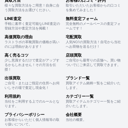
買取方法
お客様の口コミ・評判
様々な買取方法をご用意！自身に合
取引いただいたお客様からの口コミ
う買取方法をお選びください。
を集めてみました！
LINE査定
無料査定フォーム
手軽に素早く査定可能なLINE査定の
完全無料のメールベースの査定フォ
登録方法や査定方法を掲載！
ームです！
高価買取の理由
宅配買取
ラストラボの革靴買取の価格が高い
人気NO.1の買取方法！自宅から当社
のには理由があります！
へお荷物を送るだけ！
高く売るコツ
店頭買取
少し意識するだけで査定がアップす
ご自宅から最寄りの店舗へ。買い物
るかもしれません！その方法を伝
ついでにご来店して買取できます。
授！
出張買取
ブランド一覧
ご自宅・またはご指定の住所へお伺
買取アイテム銘柄一覧をご紹介いた
いしその場で査定し現金化！
します。
利用規約
カテゴリー一覧
当社をご利用する上でのルールとな
買取アイテムカテゴリー一覧をご紹
ります。
介いたします。
プライバシーポリシー
会社概要
お客様からいただく個人情報等の取
当社の概要。
り扱いについて。