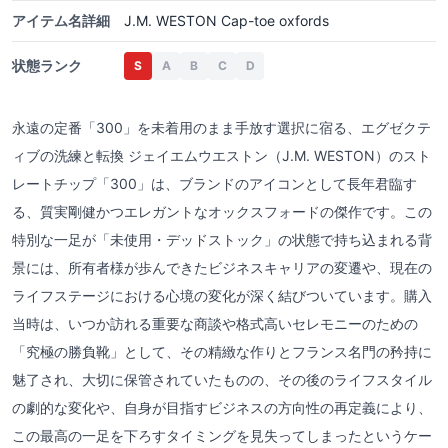
アイテム名詳細
J.M. WESTON Cap-toe oxfords
状態ランク
S
A
B
C
D
永遠の定番「300」を未着用のまま手放す選択に宿る、エグゼクテ
ィブの洗練と転換 ジェイエムウエストン（J.M. WESTON）のスト
レートチップ「300」は、ブランドのアイコンとして長年君臨す
る、質実剛健かつエレガントなオックスフォードの傑作です。この
特別な一足が「未使用・デッドストック」の状態で持ち込まれる背
景には、所有者様が歩んできたビジネスキャリアの変遷や、現在の
ライフステージにおける心境の変化が深く結びついています。購入
当時は、いつか訪れる重要な商談や格式高いセレモニーのための
「究極の勝負靴」として、その精緻な作りとフランス名門の矜持に
魅了され、大切に保管されていたものの、その後のライフスタイル
の劇的な変化や、自身が目指すビジネスの方向性の再定義により、
この最高の一足を下ろすタイミングを見失ってしまったというケー