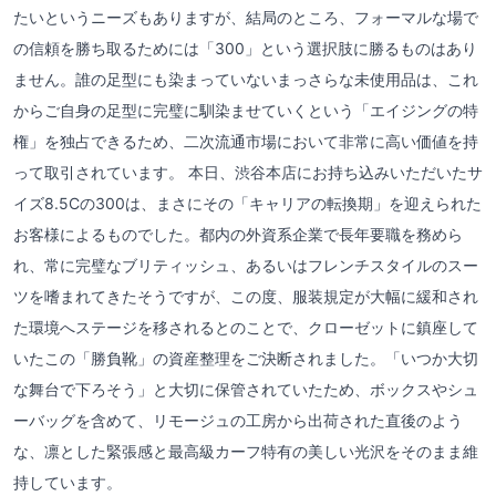
たいというニーズもありますが、結局のところ、フォーマルな場で
の信頼を勝ち取るためには「300」という選択肢に勝るものはあり
ません。誰の足型にも染まっていないまっさらな未使用品は、これ
からご自身の足型に完璧に馴染ませていくという「エイジングの特
権」を独占できるため、二次流通市場において非常に高い価値を持
って取引されています。 本日、渋谷本店にお持ち込みいただいたサ
イズ8.5Cの300は、まさにその「キャリアの転換期」を迎えられた
お客様によるものでした。都内の外資系企業で長年要職を務めら
れ、常に完璧なブリティッシュ、あるいはフレンチスタイルのスー
ツを嗜まれてきたそうですが、この度、服装規定が大幅に緩和され
た環境へステージを移されるとのことで、クローゼットに鎮座して
いたこの「勝負靴」の資産整理をご決断されました。「いつか大切
な舞台で下ろそう」と大切に保管されていたため、ボックスやシュ
ーバッグを含めて、リモージュの工房から出荷された直後のよう
な、凛とした緊張感と最高級カーフ特有の美しい光沢をそのまま維
持しています。