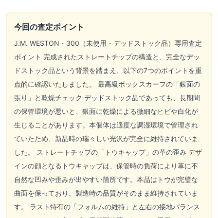
今回の査定ポイント
J.M. WESTON・300（未使用・デッドストック品）専用査定
ポイント 完成されたストレートチップの構造と、完全なデッ
ドストック品という背景を踏まえ、以下の7つのポイントを重
点的に確認いたしました。 最高級ボックスカーフの「銀面の
張り」と乾燥チェック デッドストック品であっても、長期間
の保管環境が悪いと、銀面に乾燥による微細なヒビや白化が
生じることがあります。本個体は適度な調湿環境で管理され
ていたため、新品時の瑞々しい光沢が完全に維持されていま
した。 ストレートチップの「トウキャップ」の革の歪み デザ
インの顔となるトウキャップは、保管時の負荷により革に不
自然な凹みや歪みが出やすい箇所です。本品はトウが完璧な
曲面を保っており、製造時の品質がそのまま維持されていま
す。 ラスト特有の「フォルムの維持」と左右の接地バランス