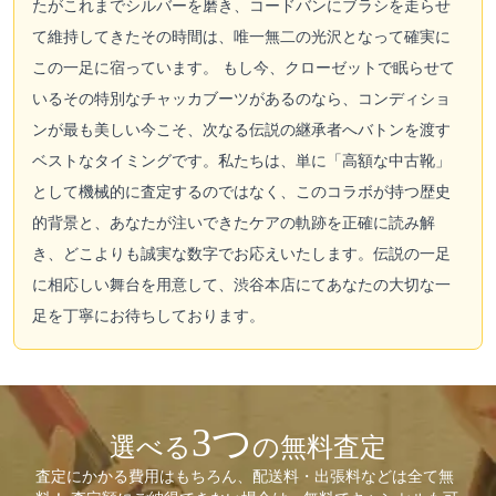
たがこれまでシルバーを磨き、コードバンにブラシを走らせ
て維持してきたその時間は、唯一無二の光沢となって確実に
この一足に宿っています。 もし今、クローゼットで眠らせて
いるその特別なチャッカブーツがあるのなら、コンディショ
ンが最も美しい今こそ、次なる伝説の継承者へバトンを渡す
ベストなタイミングです。私たちは、単に「高額な中古靴」
として機械的に査定するのではなく、このコラボが持つ歴史
的背景と、あなたが注いできたケアの軌跡を正確に読み解
き、どこよりも誠実な数字でお応えいたします。伝説の一足
に相応しい舞台を用意して、渋谷本店にてあなたの大切な一
足を丁寧にお待ちしております。
3つ
選べる
の無料査定
査定にかかる費用はもちろん、配送料・出張料などは全て無