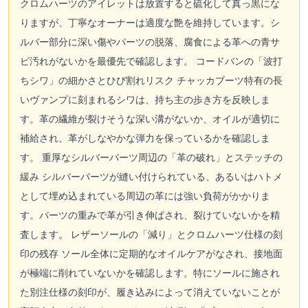
クロムハーツのアイレットは放置すると硫化して真っ黒にな
りますが、丁寧なオーナーは適度な艶を維持しています。シ
ルバー部分に深い傷やパーツの脱落、腐食による革への青サ
ビ汚れがないかを最優先で確認します。 コードバンの「波打
ちシワ」の細かさとひび割れリスク チャッカブーツ特有の長
いヴァンプに刻まれるシワは、持ち主の歩き方を反映しま
す。革の繊維が裂けそうな深い溝がないか、オイルが適切に
補給され、革がしなやかな弾力を保っているかを確認しま
す。 重厚なシルバーパーツ周辺の「革の破れ」とステッチの
緩み シルバーパーツが縫い付けられている、あるいはハトメ
として埋め込まれている周辺の革には強い負荷がかかりま
す。パーツの重みで革が引き伸ばされ、裂けていないかを精
査します。 レザーソールの「減り」とクロムハーツ仕様の刻
印の残存 ソール全体に定期的なオイルケアがなされ、接地面
が極端に削れていないかを確認します。特にソールに施され
た別注仕様の刻印が、履き込みによって消えていないことが