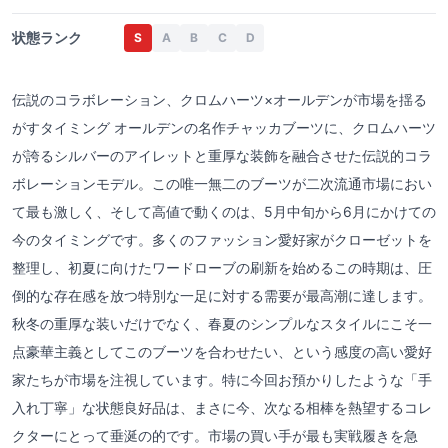
状態ランク
S
A
B
C
D
伝説のコラボレーション、クロムハーツ×オールデンが市場を揺る
がすタイミング オールデンの名作チャッカブーツに、クロムハーツ
が誇るシルバーのアイレットと重厚な装飾を融合させた伝説的コラ
ボレーションモデル。この唯一無二のブーツが二次流通市場におい
て最も激しく、そして高値で動くのは、5月中旬から6月にかけての
今のタイミングです。多くのファッション愛好家がクローゼットを
整理し、初夏に向けたワードローブの刷新を始めるこの時期は、圧
倒的な存在感を放つ特別な一足に対する需要が最高潮に達します。
秋冬の重厚な装いだけでなく、春夏のシンプルなスタイルにこそ一
点豪華主義としてこのブーツを合わせたい、という感度の高い愛好
家たちが市場を注視しています。特に今回お預かりしたような「手
入れ丁寧」な状態良好品は、まさに今、次なる相棒を熱望するコレ
クターにとって垂涎の的です。市場の買い手が最も実戦履きを急