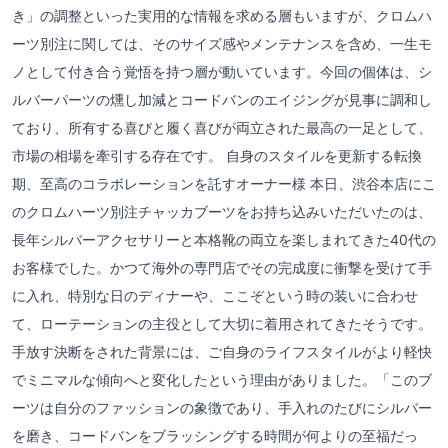
き」の調整といった実用的な情報を求める層もいますが、クロムハ
ーツ別注に関しては、そのサイズ感やメンテナンスを含め、一生モ
ノとして付き合う覚悟を持つ層が動いています。今回の個体は、シ
ルバーパーツの燻し加減とコードバンのエイジングが見事に調和し
ており、所有する喜びと履く喜びが両立された最高の一足として、
市場の相場を牽引する存在です。 自身のスタイルを更新する転換
期、至高のコラボレーションを託すオーナー様 本日、渋谷本店にこ
のクロムハーツ別注チャッカブーツをお持ち込みいただいたのは、
長年シルバーアクセサリーと本格靴の両立を楽しまれてきた40代の
お客様でした。かつて海外の専門店でその完成度に衝撃を受けて手
に入れ、特別な日のディナーや、ここぞという時の装いに合わせ
て、ローテーションの主役として大切に着用されてきたそうです。
手放す決断をされた背景には、ご自身のライフスタイルがより軽快
でミニマルな傾向へと変化したという理由がありました。「このブ
ーツは自分のファッションの象徴であり、手入れのたびにシルバー
を磨き、コードバンをブラッシングする時間が何よりの至福だっ