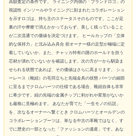
高額査定の条件です。 ライニング内側の「ブランドロゴ」の
視認性 インソールやライニングに刻まれたコラボレーション
を示すロゴは、持ち主のステータスそのものです。ここが足
裏の汗や摩擦で消えかかっておらず、美しく残っていること
が二次流通での価値を決定づけます。 ヒールカップの「立体
的な保持力」と沈み込み具合 前オーナー様の足型が極端に定
着していないか、また、チャッカ特有の踵のホールドを担う
芯材が潰れていないかを確認します。次の方が一から馴染ま
せられる状態であれば、その価値はさらに高まります。 シュ
ーレース（靴紐）の毛羽立ちと先端金具の状態 パーツの細部
に至るまでクロムハーツの仕様である場合、靴紐自体も非常
に希少です。紐の先端の金属チップに剥がれや変形がないか
も厳格に見極めます。 あなたが育てた「一生モノの伝説」
を、次なるオーナーへ繋ぐとき クロムハーツとオールデンの
コラボレーションブーツは、単なる中古の革靴ではなく、す
でに歴史の一部となった「ファッションの遺産」です。あな