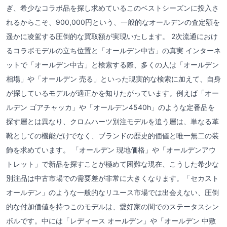
ぎ、希少なコラボ品を探し求めているこのベストシーズンに投入さ
れるからこそ、900,000円という、一般的なオールデンの査定額を
遥かに凌駕する圧倒的な買取額が実現いたします。 2次流通におけ
るコラボモデルの立ち位置と「オールデン中古」の真実 インターネ
ットで「オールデン中古」と検索する際、多くの人は「オールデン
相場」や「オールデン 売る」といった現実的な検索に加えて、自身
が探しているモデルが適正かを知りたがっています。例えば「オー
ルデン ゴアチャッカ」や「オールデン4540h」のような定番品を
探す層とは異なり、クロムハーツ別注モデルを追う層は、単なる革
靴としての機能だけでなく、ブランドの歴史的価値と唯一無二の装
飾を求めています。 「オールデン 現地価格」や「オールデンアウ
トレット」で新品を探すことが極めて困難な現在、こうした希少な
別注品は中古市場での需要差が非常に大きくなります。「セカスト
オールデン」のような一般的なリユース市場では出会えない、圧倒
的な付加価値を持つこのモデルは、愛好家の間でのステータスシン
ボルです。中には「レディース オールデン」や「オールデン 中敷