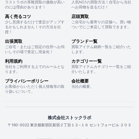
ラストラボの革靴買取の価格が高い
人気NO.1の買取方法！自宅から当社
のには理由があります！
へお荷物を送るだけ！
高く売るコツ
店頭買取
少し意識するだけで査定がアップす
ご自宅から最寄りの店舗へ。買い物
るかもしれません！その方法を伝
ついでにご来店して買取できます。
授！
出張買取
ブランド一覧
ご自宅・またはご指定の住所へお伺
買取アイテム銘柄一覧をご紹介いた
いしその場で査定し現金化！
します。
利用規約
カテゴリー一覧
当社をご利用する上でのルールとな
買取アイテムカテゴリー一覧をご紹
ります。
介いたします。
プライバシーポリシー
会社概要
お客様からいただく個人情報等の取
当社の概要。
り扱いについて。
株式会社ストックラボ
〒160-0022 東京都新宿区新宿２丁目１２−１６ セントフォービル ２０３