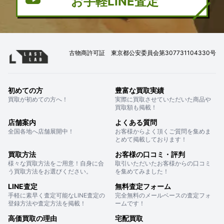
お手軽LINE査定
古物商許可証 東京都公安委員会第307731104330号
初めての方
豊富な買取実績
買取が初めての方へ！
実際に買取させていただいた商品や
買取額も掲載！
店舗案内
よくある質問
全国各地へ店舗展開中！
お客様からよく頂くご質問を集めま
とめて掲載しております！
買取方法
お客様の口コミ・評判
様々な買取方法をご用意！自身に合
取引いただいたお客様からの口コミ
う買取方法をお選びください。
を集めてみました！
LINE査定
無料査定フォーム
手軽に素早く査定可能なLINE査定の
完全無料のメールベースの査定フォ
登録方法や査定方法を掲載！
ームです！
高価買取の理由
宅配買取