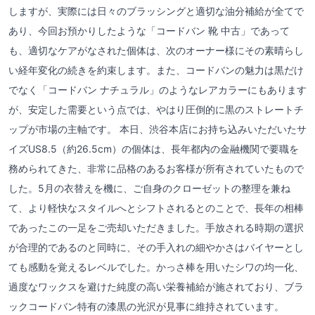
しますが、実際には日々のブラッシングと適切な油分補給が全てで
あり、今回お預かりしたような「コードバン 靴 中古」であって
も、適切なケアがなされた個体は、次のオーナー様にその素晴らし
い経年変化の続きを約束します。また、コードバンの魅力は黒だけ
でなく「コードバン ナチュラル」のようなレアカラーにもあります
が、安定した需要という点では、やはり圧倒的に黒のストレートチ
ップが市場の主軸です。 本日、渋谷本店にお持ち込みいただいたサ
イズUS8.5（約26.5cm）の個体は、長年都内の金融機関で要職を
務められてきた、非常に品格のあるお客様が所有されていたもので
した。5月の衣替えを機に、ご自身のクローゼットの整理を兼ね
て、より軽快なスタイルへとシフトされるとのことで、長年の相棒
であったこの一足をご売却いただきました。手放される時期の選択
が合理的であるのと同時に、その手入れの細やかさはバイヤーとし
ても感動を覚えるレベルでした。かっさ棒を用いたシワの均一化、
過度なワックスを避けた純度の高い栄養補給が施されており、ブラ
ックコードバン特有の漆黒の光沢が見事に維持されています。