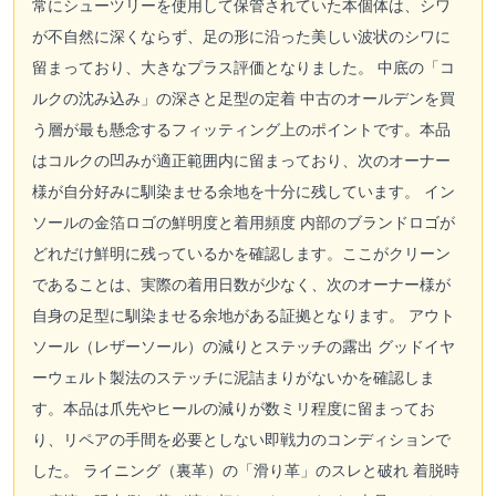
常にシューツリーを使用して保管されていた本個体は、シワ
が不自然に深くならず、足の形に沿った美しい波状のシワに
留まっており、大きなプラス評価となりました。 中底の「コ
ルクの沈み込み」の深さと足型の定着 中古のオールデンを買
う層が最も懸念するフィッティング上のポイントです。本品
はコルクの凹みが適正範囲内に留まっており、次のオーナー
様が自分好みに馴染ませる余地を十分に残しています。 イン
ソールの金箔ロゴの鮮明度と着用頻度 内部のブランドロゴが
どれだけ鮮明に残っているかを確認します。ここがクリーン
であることは、実際の着用日数が少なく、次のオーナー様が
自身の足型に馴染ませる余地がある証拠となります。 アウト
ソール（レザーソール）の減りとステッチの露出 グッドイヤ
ーウェルト製法のステッチに泥詰まりがないかを確認しま
す。本品は爪先やヒールの減りが数ミリ程度に留まってお
り、リペアの手間を必要としない即戦力のコンディションで
した。 ライニング（裏革）の「滑り革」のスレと破れ 着脱時