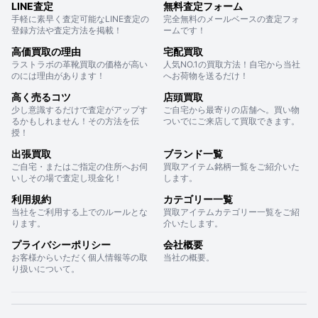
LINE査定
無料査定フォーム
手軽に素早く査定可能なLINE査定の
完全無料のメールベースの査定フォ
登録方法や査定方法を掲載！
ームです！
高価買取の理由
宅配買取
ラストラボの革靴買取の価格が高い
人気NO.1の買取方法！自宅から当社
のには理由があります！
へお荷物を送るだけ！
高く売るコツ
店頭買取
少し意識するだけで査定がアップす
ご自宅から最寄りの店舗へ。買い物
るかもしれません！その方法を伝
ついでにご来店して買取できます。
授！
出張買取
ブランド一覧
ご自宅・またはご指定の住所へお伺
買取アイテム銘柄一覧をご紹介いた
いしその場で査定し現金化！
します。
利用規約
カテゴリー一覧
当社をご利用する上でのルールとな
買取アイテムカテゴリー一覧をご紹
ります。
介いたします。
プライバシーポリシー
会社概要
お客様からいただく個人情報等の取
当社の概要。
り扱いについて。