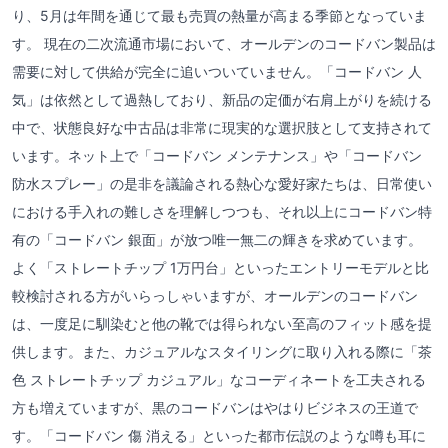
り、5月は年間を通じて最も売買の熱量が高まる季節となっていま
す。 現在の二次流通市場において、オールデンのコードバン製品は
需要に対して供給が完全に追いついていません。「コードバン 人
気」は依然として過熱しており、新品の定価が右肩上がりを続ける
中で、状態良好な中古品は非常に現実的な選択肢として支持されて
います。ネット上で「コードバン メンテナンス」や「コードバン
防水スプレー」の是非を議論される熱心な愛好家たちは、日常使い
における手入れの難しさを理解しつつも、それ以上にコードバン特
有の「コードバン 銀面」が放つ唯一無二の輝きを求めています。
よく「ストレートチップ 1万円台」といったエントリーモデルと比
較検討される方がいらっしゃいますが、オールデンのコードバン
は、一度足に馴染むと他の靴では得られない至高のフィット感を提
供します。また、カジュアルなスタイリングに取り入れる際に「茶
色 ストレートチップ カジュアル」なコーディネートを工夫される
方も増えていますが、黒のコードバンはやはりビジネスの王道で
す。「コードバン 傷 消える」といった都市伝説のような噂も耳に