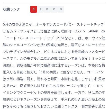
状態ランク
S
A
B
C
D
5月の衣替え期こそ、オールデンのコードバン・ストレートチップ
がセカンドプレイスとして猛烈に動く理由 オールデン（Alden）の
「コード バン ストレート チップ（2161など）」は、ホーウィン社
製のシェルコードバンが放つ深遠な光沢と、端正なストレートチッ
プのデザインが融合した、ビジネス界における最高峰のマスターピ
ースです。このモデルが二次流通市場において最もダイナミックに
流動し、買取価格が年間で最高潮に達するシーズンは、本格的な梅
雨入りを目前に控えた「5月の初夏」に他なりません。コードバン
は水気に極端に弱く、濡れると銀面に水膨れを起こしやすい性質が
あるため、愛好家たちは6月からの長雨シーズンを避けて、このタ
イミングでクローゼットの整理を敢行します。一方で、秋以降の本
格的なビジネスシーズンを見据えて、手入れの行き届いた極上の個
体を今のうちに確保しておきたいと願うコレクター側の需要が重な