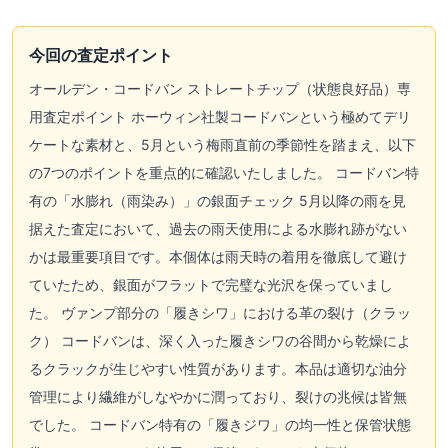
今回の査定ポイント
オールデン・コードバン ストレートチップ（状態良好品）専
用査定ポイント ホーウィン社製コードバンという極めてデリ
ケートな素材と、5月という梅雨直前の季節性を踏まえ、以下
の7つのポイントを重点的に確認いたしました。 コードバン特
有の「水膨れ（雨染み）」の銀面チェック 5月以降の雨を見
据えた査定において、過去の雨天使用による水膨れ跡がない
かは最重要項目です。本個体は雨天時の着用を徹底して避け
ていたため、銀面がフラットで完璧な光沢を保っていまし
た。 ヴァンプ部分の「履きシワ」における革の裂け（クラッ
ク） コードバンは、深く入った履きシワの谷間から乾燥によ
るクラックが生じやすい性質があります。本品は適切な油分
管理により繊維がしなやかに潤っており、裂けの兆候は皆無
でした。 コードバン特有の「履きジワ」の均一性と保管状態