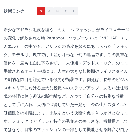
状態ランク
S
A
B
C
D
希少なアザラシ毛皮を纏う「ミカエル フォック」がライフステージ
の変化で解放される時 Paraboot（パラブーツ）の「MICHAEL（ミ
カエル）」の中でも、アザラシの毛皮を贅沢にあしらった「フォッ
ク」モデルは、現在では生産が叶わない幻の逸品です。この貴重な
個体を一度も地面に下ろさず、「未使用・デッドストック」のまま
手放されるオーナー様には、人生の大きな転換期やライフスタイル
の劇的な節目を迎えている傾向が顕著です。例えば、長年のビジネ
スキャリアにおける重大な役職へのステップアップ、あるいは住環
境の整理に伴う趣味の断捨離など、かつて「自分への特別な報酬」
として手に入れ、大切に保管していた一足が、今の生活スタイルや
価値観との乖離により、手放すという決断を促すきっかけとなりま
す。フォック（アザラシ）特有の毛並みの美しさを、観賞用として
ではなく、日常のファッションの一部として機能させる舞台が自身