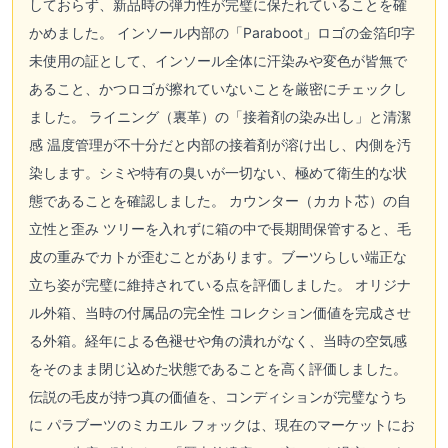
しておらず、新品時の弾力性が完璧に保たれていることを確
かめました。 インソール内部の「Paraboot」ロゴの金箔印字
未使用の証として、インソール全体に汗染みや変色が皆無で
あること、かつロゴが擦れていないことを厳密にチェックし
ました。 ライニング（裏革）の「接着剤の染み出し」と清潔
感 温度管理が不十分だと内部の接着剤が溶け出し、内側を汚
染します。シミや特有の臭いが一切ない、極めて衛生的な状
態であることを確認しました。 カウンター（カカト芯）の自
立性と歪み ツリーを入れずに箱の中で長期間保管すると、毛
皮の重みでカトが歪むことがあります。ブーツらしい端正な
立ち姿が完璧に維持されている点を評価しました。 オリジナ
ル外箱、当時の付属品の完全性 コレクション価値を完成させ
る外箱。経年による色褪せや角の潰れがなく、当時の空気感
をそのまま閉じ込めた状態であることを高く評価しました。
伝説の毛皮が持つ真の価値を、コンディションが完璧なうち
に パラブーツのミカエル フォックは、現在のマーケットにお