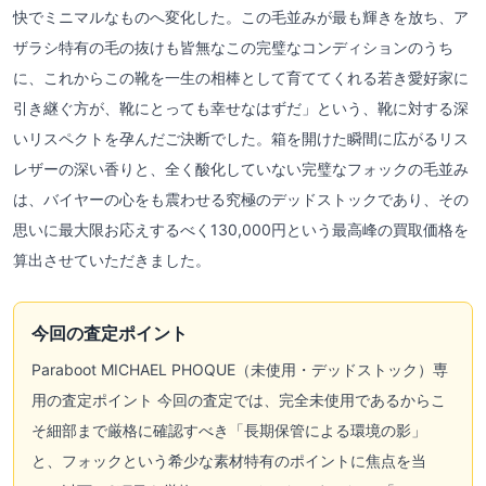
快でミニマルなものへ変化した。この毛並みが最も輝きを放ち、ア
ザラシ特有の毛の抜けも皆無なこの完璧なコンディションのうち
に、これからこの靴を一生の相棒として育ててくれる若き愛好家に
引き継ぐ方が、靴にとっても幸せなはずだ」という、靴に対する深
いリスペクトを孕んだご決断でした。箱を開けた瞬間に広がるリス
レザーの深い香りと、全く酸化していない完璧なフォックの毛並み
は、バイヤーの心をも震わせる究極のデッドストックであり、その
思いに最大限お応えするべく130,000円という最高峰の買取価格を
算出させていただきました。
今回の査定ポイント
Paraboot MICHAEL PHOQUE（未使用・デッドストック）専
用の査定ポイント 今回の査定では、完全未使用であるからこ
そ細部まで厳格に確認すべき「長期保管による環境の影」
と、フォックという希少な素材特有のポイントに焦点を当