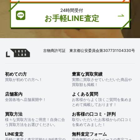
24時間受付
お手軽LINE査定
古物商許可証 東京都公安委員会第307731104330号
初めての方
豊富な買取実績
買取が初めての方へ！
実際に買取させていただいた商品や
買取額も掲載！
店舗案内
よくある質問
全国各地へ店舗展開中！
お客様からよく頂くご質問を集めま
とめて掲載しております！
買取方法
お客様の口コミ・評判
様々な買取方法をご用意！自身に合
取引いただいたお客様からの口コミ
う買取方法をお選びください。
を集めてみました！
LINE査定
無料査定フォーム
手軽に素早く査定可能なLINE査定の
完全無料のメールベースの査定フォ