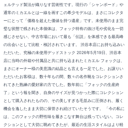
ェルテッド製法が織りなす芸術性です。現行の「シャンボード」や
通常のミカエルとは一線を画すこの希少モデルは、まさにコレクタ
ーにとって「価格を超えた価値を持つ遺産」です。未使用のまま完
璧な状態で残された本個体は、フォック特有の抜け毛や劣化を一切
感じさせない、中古市場において最も「伝説」を体感できる最高峰
の出会いとして比較・検討されています。 渋谷本店にお持ち込みい
ただいた、究極の未使用デッドストック 2026年5月19日、渋谷本
店に当時の外箱や付属品と共に持ち込まれたミカエル フォックは、
まさにオーナー様の美意識の結晶とも言える一足でした。お譲りい
ただいたお客様は、数十年もの間、数々の名作靴をコレクションさ
れてきた熟練の愛好家の方でした。数年前に「フォックの生産終
了」という報を聞き、自身のサイズが見つかった際にコレクション
として購入されたものの、その美しすぎる毛並みに圧倒され、履く
機会を逸したまま大切に保管され続けていたそうです。 「今の私に
は、このフォックの野性味を履きこなす舞台は残っていない。コレ
クションとして大切に眺めてきたが、最近の生活スタイルはより軽