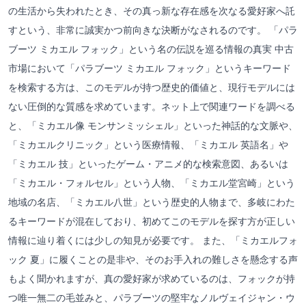
の生活から失われたとき、その真っ新な存在感を次なる愛好家へ託
すという、非常に誠実かつ前向きな決断がなされるのです。 「パラ
ブーツ ミカエル フォック」という名の伝説を巡る情報の真実 中古
市場において「パラブーツ ミカエル フォック」というキーワード
を検索する方は、このモデルが持つ歴史的価値と、現行モデルには
ない圧倒的な質感を求めています。ネット上で関連ワードを調べる
と、「ミカエル像 モンサンミッシェル」といった神話的な文脈や、
「ミカエルクリニック」という医療情報、「ミカエル 英語名」や
「ミカエル 技」といったゲーム・アニメ的な検索意図、あるいは
「ミカエル・フォルセル」という人物、「ミカエル堂宮崎」という
地域の名店、「ミカエル八世」という歴史的人物まで、多岐にわた
るキーワードが混在しており、初めてこのモデルを探す方が正しい
情報に辿り着くには少しの知見が必要です。 また、「ミカエルフォ
ック 夏」に履くことの是非や、そのお手入れの難しさを懸念する声
もよく聞かれますが、真の愛好家が求めているのは、フォックが持
つ唯一無二の毛並みと、パラブーツの堅牢なノルヴェイジャン・ウ