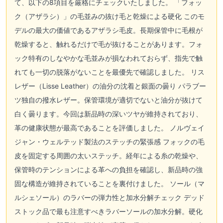
て、以下の8項目を厳格にチェックいたしました。 「フォッ
ク（アザラシ）」の毛並みの抜け毛と乾燥による硬化 このモ
デルの最大の価値であるアザラシ毛皮。長期保管中に毛根が
乾燥すると、触れるだけで毛が抜けることがあります。フォ
ック特有のしなやかな毛並みが損なわれておらず、指先で触
れても一切の脱落がないことを最優先で確認しました。 リス
レザー（Lisse Leather）の油分の沈着と銀面の曇り パラブー
ツ独自の撥水レザー。保管環境が適切でないと油分が抜けて
白く曇ります。今回は新品時の深いツヤが維持されており、
革の健康状態が最高であることを評価しました。 ノルヴェイ
ジャン・ウェルテッド製法のステッチの緊張感 フォックの毛
皮を固定する周囲の太いステッチ。経年による糸の乾燥や、
保管時のテンションによる革への負担を確認し、新品時の強
固な構造が維持されていることを裏付けました。 ソール（マ
ルシェソール）のラバーの弾力性と加水分解チェック デッド
ストック品で最も注意すべきラバーソールの加水分解。硬化