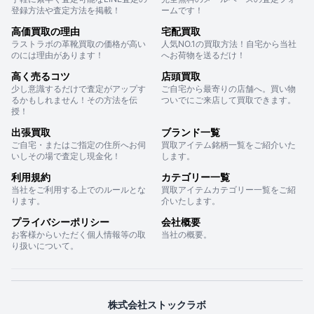
登録方法や査定方法を掲載！
ームです！
高価買取の理由
宅配買取
ラストラボの革靴買取の価格が高い
人気NO.1の買取方法！自宅から当社
のには理由があります！
へお荷物を送るだけ！
高く売るコツ
店頭買取
少し意識するだけで査定がアップす
ご自宅から最寄りの店舗へ。買い物
るかもしれません！その方法を伝
ついでにご来店して買取できます。
授！
出張買取
ブランド一覧
ご自宅・またはご指定の住所へお伺
買取アイテム銘柄一覧をご紹介いた
いしその場で査定し現金化！
します。
利用規約
カテゴリー一覧
当社をご利用する上でのルールとな
買取アイテムカテゴリー一覧をご紹
ります。
介いたします。
プライバシーポリシー
会社概要
お客様からいただく個人情報等の取
当社の概要。
り扱いについて。
株式会社ストックラボ