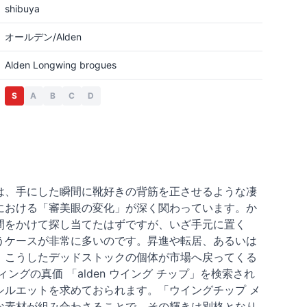
shibuya
オールデン/Alden
Alden Longwing brogues
S
A
B
C
D
は、手にした瞬間に靴好きの背筋を正させるような凄
における「審美眼の変化」が深く関わっています。か
間をかけて探し当てたはずですが、いざ手元に置く
うケースが非常に多いのです。昇進や転居、あるいは
、こうしたデッドストックの個体が市場へ戻ってくる
グの真価 「alden ウイング チップ」を検索され
ルエットを求めておられます。「ウイングチップ メ
な素材が組み合わさることで、その輝きは別格となり