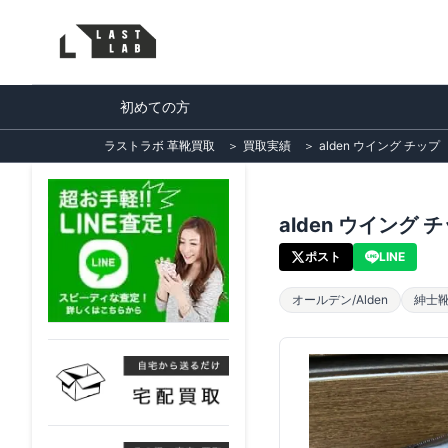
初めての方
ラストラボ 革靴買取
＞
買取実績
＞
alden ウイング チップ 
alden ウイング 
ポスト
LINE
オールデン/Alden
紳士