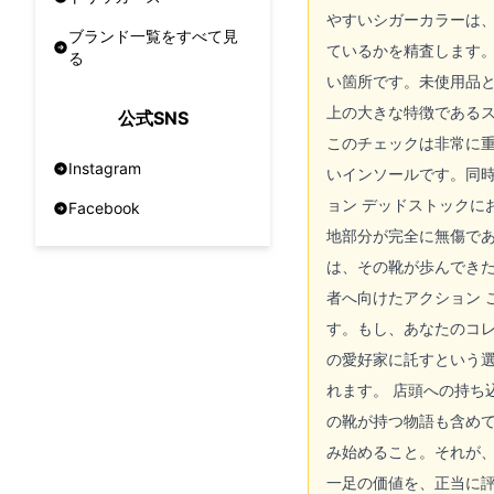
やすいシガーカラーは
ブランド一覧をすべて見
ているかを精査します。
る
い箇所です。未使用品と
上の大きな特徴である
公式SNS
このチェックは非常に重
Instagram
いインソールです。同
ョン デッドストック
Facebook
地部分が完全に無傷であ
は、その靴が歩んでき
者へ向けたアクション
す。もし、あなたのコ
の愛好家に託すという
れます。 店頭への持
の靴が持つ物語も含め
み始めること。それが
一足の価値を、正当に