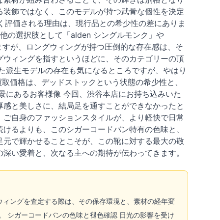
る装飾ではなく、このモデルが持つ武骨な個性を決定
に高く評価される理由は、現行品との希少性の差にありま
は、他の選択肢として「alden シングルモンク」や
れますが、ロングウィングが持つ圧倒的な存在感は、そ
グウィングを指すというほどに、そのカテゴリーの頂
た派生モデルの存在も気になるところですが、やはり
う買取価格は、デッドストックという状態の希少性と、
景にあるお客様像 今回、渋谷本店にお持ち込みいた
厚感と美しさに、結局足を通すことができなかったと
、ご自身のファッションスタイルが、より軽快で日常
続けるよりも、このシガーコードバン特有の色味と、
足元で輝かせることこそが、この靴に対する最大の敬
の深い愛着と、次なる主への期待が伝わってきます。
ウィングを査定する際は、その保存環境と、素材の経年変
 シガーコードバンの色味と褪色確認 日光の影響を受け