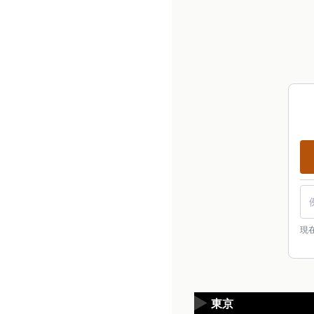
現
▶
東京