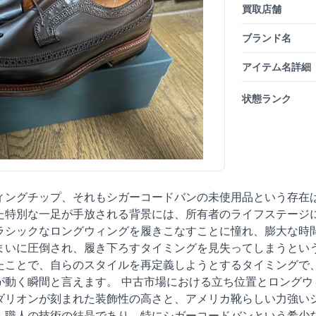
買取店舗
ブランド名
アイテム名詳細
状態ランク
ィングチップ、それもシガーコードバンの未使用品という存在
た特別な一足が手放される背景には、所有者のライフステージ
ラシックなロングウィングを履きこなすことに憧れ、膨大な時
まいに圧倒され、履き下ろすタイミングを見失ってしまうとい
たことで、自らのスタイルを再定義しようとするタイミングで
動く瞬間と言えます。 中古市場における立ち位置とロングウィン
ダリオンが刻まれた装飾性の高さと、アメリカ靴らしい力強いシ
、職人の技術の結晶であり、特にシガーコードバンという希少