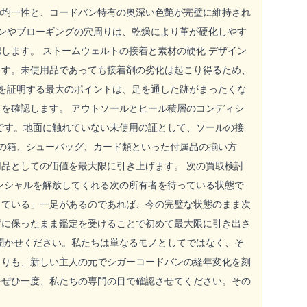
の均一性と、コードバン特有の奥深い色艶が完璧に維持され
オンやブローギングの穴周りは、乾燥により革が硬化しやす
します。 ストームウェルトの接着と素材の硬化 デザイン
ます。未使用品であっても接着剤の劣化は起こり得るため、
とを証明する最大のポイントは、足を通した跡がまったくな
を確認します。 アウトソールとヒール積層のコンディシ
です。地面に触れていない未使用の証として、ソールの接
時の箱、シューバッグ、カード類といった付属品の揃い方
品としての価値を最大限に引き上げます。 次の買取検討
ンシャルを解放してくれる次の所有者を待っている状態で
っている」一足があるのであれば、今の完璧な状態のまま次
璧に保ったまま鑑定を受けることで初めて最大限に引き出さ
聞かせください。私たちは単なるモノとしてではなく、そ
よりも、新しい主人の元でシガーコードバンの経年変化を刻
をぜひ一度、私たちの専門の目で確認させてください。その