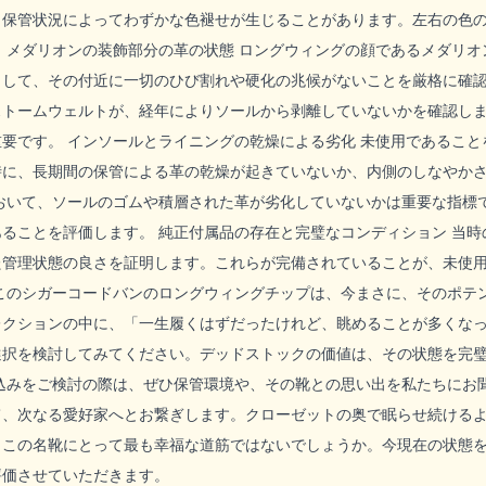
、保管状況によってわずかな色褪せが生じることがあります。左右の色
 メダリオンの装飾部分の革の状態 ロングウィングの顔であるメダリ
して、その付近に一切のひび割れや硬化の兆候がないことを厳格に確認
ストームウェルトが、経年によりソールから剥離していないかを確認し
要です。 インソールとライニングの乾燥による劣化 未使用であるこ
時に、長期間の保管による革の乾燥が起きていないか、内側のしなやかさ
において、ソールのゴムや積層された革が劣化していないかは重要な指標
ることを評価します。 純正付属品の存在と完璧なコンディション 当
た管理状態の良さを証明します。これらが完備されていることが、未使用
 このシガーコードバンのロングウィングチップは、今まさに、そのポテ
レクションの中に、「一生履くはずだったけれど、眺めることが多くな
選択を検討してみてください。デッドストックの価値は、その状態を完
ち込みをご検討の際は、ぜひ保管環境や、その靴との思い出を私たちにお
て、次なる愛好家へとお繋ぎします。クローゼットの奥で眠らせ続ける
、この名靴にとって最も幸福な道筋ではないでしょうか。今現在の状態
評価させていただきます。