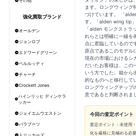
その他
ます。ロングウィング
づけています。 「al
強化買取ブランド
す。「alden win
「alden モンクス
オールデン
れらとは明確に一線を
ジョンロブ
点に君臨しているので
原点であるこのモデルに
エドワードグリーン
現在の市場におけるシ
ベルルッティ
だいたお客様は、この
いう方でした。箱から
チャーチ
的なものへと移行して
Crockett Jones
ロングウィングチップ
意であると判断されま
ハインリッヒ ディンケラ
ッカー
ジェイエムウエストン
今回の査定ポイント
パラブーツ
査定ポイント：未使用
化を厳格に見極める必要
トリッカーズ