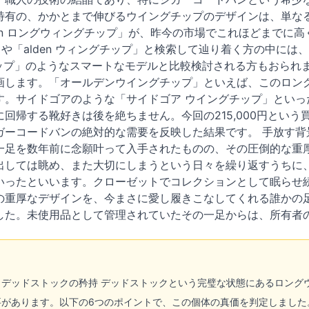
特有の、かかとまで伸びるウイングチップのデザインは、単な
den ロングウィングチップ」が、昨今の市場でこれほどまで
g tip」や「alden ウィングチップ」と検索して辿り着く方の中に
トラップ」のようなスマートなモデルと比較検討される方もおら
画します。「オールデンウイングチップ」といえば、このロン
す。サイドゴアのような「サイドゴア ウイングチップ」といっ
回帰する靴好きは後を絶ちません。今回の215,000円とい
ガーコードバンの絶対的な需要を反映した結果です。 手放す背
一足を数年前に念願叶って入手されたものの、その圧倒的な重
出しては眺め、また大切にしまうという日々を繰り返すうちに
いったといいます。クローゼットでコレクションとして眠らせ
の重厚なデザインを、今まさに愛し履きこなしてくれる誰かの
した。未使用品として管理されていたその一足からは、所有者
・デッドストックの矜持 デッドストックという完璧な状態にあるロング
があります。以下の6つのポイントで、この個体の真価を判定しました。