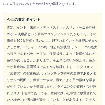
して人生を歩み出すための確かな保証となります。
今回の査定ポイント
査定ポイント：未使用・デッドストックのサントーニを見極
める 未使用品という最高のコンディションだからこそ、その
価値を100％評価するために、以下のポイントを厳密にチェッ
クします。 パティーヌの均一性と乾燥状態 サントーニの最大
の特徴であるパティーヌは、保管状況によって乾燥が進むと
色味が変わることがあります。革全体に潤いが保たれ、色ム
ラが製造時の意図通りであるかを検証します。 メダリオン
（装飾穴）の劣化確認 ウィングチップ特有の装飾であるメダ
リオンの周囲に、保管中の埃や、湿気による革の微細な浮き
が生じていないかを確認します。 ライニングの質感とひび割
れリスク 未使用であっても、空調の効いた環境に放置されて
いた場合、内側の革が硬化していることがあります。足を入