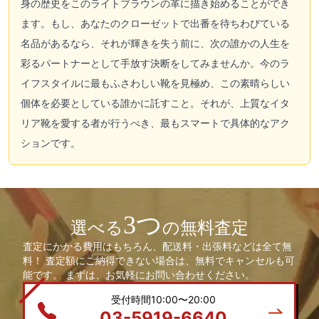
身の歴史をこのライトブラウンの革に描き始めることができ
ます。もし、あなたのクローゼットで出番を待ちわびている
名品があるなら、それが輝きを失う前に、次の誰かの人生を
彩るパートナーとして手放す決断をしてみませんか。今のラ
イフスタイルに最もふさわしい靴を見極め、この素晴らしい
個体を必要としている誰かに託すこと。それが、上質なイタ
リア靴を愛する者が行うべき、最もスマートで具体的なアク
ションです。
3つ
選べる
の無料査定
査定にかかる費用はもちろん、配送料・出張料などは全て無
料！ 査定額にご納得できない場合は、無料でキャンセルも可
能です。 まずは、お気軽にお問い合わせください。
受付時間10:00〜20:00
03-5919-6640