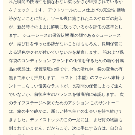
れた瞬間の快適性を損なわない柔らかさが維持されているか
をチェックします。 アウトソールのニス仕上げの完全性 接地
跡がないことに加え、ソール裏に施されたニスやロゴの刻印
が、新品時そのままに鮮明に残っているかを評価の基準とし
ます。 シューレースの保管状態 靴の顔であるシューレース
が、結び目を作った形跡がないことはもちろん、長期保管に
よる退色やクセが付いていないかを精査します。 箱および保
存袋のコンディション ブランドの価値を守るための箱や付属
品の状態は、保管環境の鏡です。角の潰れや、袋の変色の有
無まで細かく拝見します。 ラスト（木型）のフォルム維持 サ
ントーニらしい優美なラストが、長期間の保管によって歪ん
でいないか、前後左右のバランスを徹底的に確認します。 次
のライフステージへ繋ぐためのアクション このサントーニ
は、箱の中で静かに、新しい持ち主との出会いを待ち続けて
きました。デッドストックのこの一足には、まだ何の物語も
刻まれていません。だからこそ、次に手にする方は、自分自