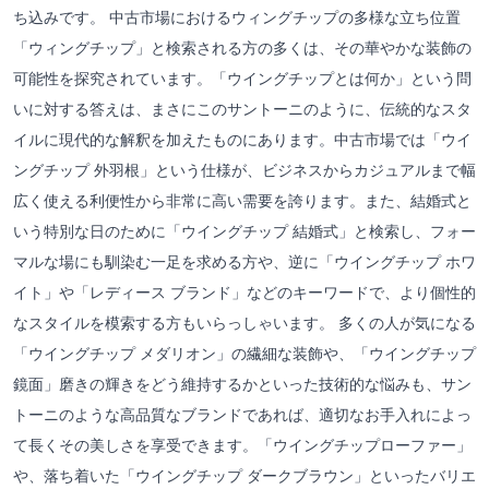
ち込みです。 中古市場におけるウィングチップの多様な立ち位置
「ウィングチップ」と検索される方の多くは、その華やかな装飾の
可能性を探究されています。「ウイングチップとは何か」という問
いに対する答えは、まさにこのサントーニのように、伝統的なスタ
イルに現代的な解釈を加えたものにあります。中古市場では「ウイ
ングチップ 外羽根」という仕様が、ビジネスからカジュアルまで幅
広く使える利便性から非常に高い需要を誇ります。また、結婚式と
いう特別な日のために「ウイングチップ 結婚式」と検索し、フォー
マルな場にも馴染む一足を求める方や、逆に「ウイングチップ ホワ
イト」や「レディース ブランド」などのキーワードで、より個性的
なスタイルを模索する方もいらっしゃいます。 多くの人が気になる
「ウイングチップ メダリオン」の繊細な装飾や、「ウイングチップ
鏡面」磨きの輝きをどう維持するかといった技術的な悩みも、サン
トーニのような高品質なブランドであれば、適切なお手入れによっ
て長くその美しさを享受できます。「ウイングチップローファー」
や、落ち着いた「ウイングチップ ダークブラウン」といったバリエ