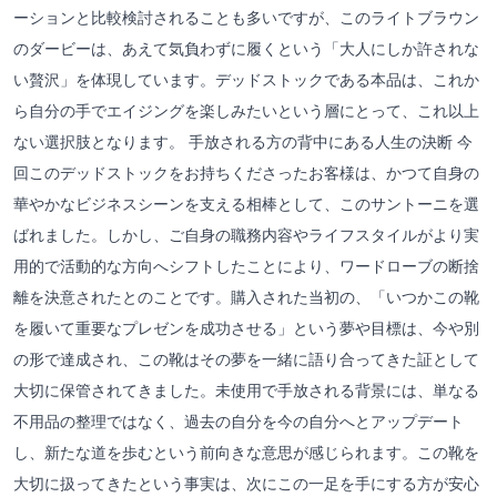
ーションと比較検討されることも多いですが、このライトブラウン
のダービーは、あえて気負わずに履くという「大人にしか許されな
い贅沢」を体現しています。デッドストックである本品は、これか
ら自分の手でエイジングを楽しみたいという層にとって、これ以上
ない選択肢となります。 手放される方の背中にある人生の決断 今
回このデッドストックをお持ちくださったお客様は、かつて自身の
華やかなビジネスシーンを支える相棒として、このサントーニを選
ばれました。しかし、ご自身の職務内容やライフスタイルがより実
用的で活動的な方向へシフトしたことにより、ワードローブの断捨
離を決意されたとのことです。購入された当初の、「いつかこの靴
を履いて重要なプレゼンを成功させる」という夢や目標は、今や別
の形で達成され、この靴はその夢を一緒に語り合ってきた証として
大切に保管されてきました。未使用で手放される背景には、単なる
不用品の整理ではなく、過去の自分を今の自分へとアップデート
し、新たな道を歩むという前向きな意思が感じられます。この靴を
大切に扱ってきたという事実は、次にこの一足を手にする方が安心