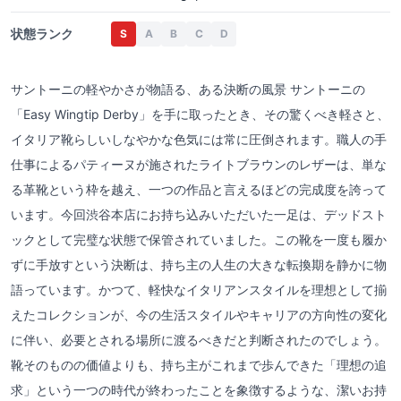
状態ランク
S
A
B
C
D
サントーニの軽やかさが物語る、ある決断の風景 サントーニの
「Easy Wingtip Derby」を手に取ったとき、その驚くべき軽さと、
イタリア靴らしいしなやかな色気には常に圧倒されます。職人の手
仕事によるパティーヌが施されたライトブラウンのレザーは、単な
る革靴という枠を越え、一つの作品と言えるほどの完成度を誇って
います。今回渋谷本店にお持ち込みいただいた一足は、デッドスト
ックとして完璧な状態で保管されていました。この靴を一度も履か
ずに手放すという決断は、持ち主の人生の大きな転換期を静かに物
語っています。かつて、軽快なイタリアンスタイルを理想として揃
えたコレクションが、今の生活スタイルやキャリアの方向性の変化
に伴い、必要とされる場所に渡るべきだと判断されたのでしょう。
靴そのものの価値よりも、持ち主がこれまで歩んできた「理想の追
求」という一つの時代が終わったことを象徴するような、潔いお持