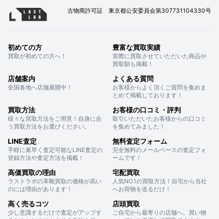
古物商許可証 東京都公安委員会第307731104330号
初めての方
豊富な買取実績
買取が初めての方へ！
実際に買取させていただいた商品や
買取額も掲載！
店舗案内
よくある質問
全国各地へ店舗展開中！
お客様からよく頂くご質問を集めま
とめて掲載しております！
買取方法
お客様の口コミ・評判
様々な買取方法をご用意！自身に合
取引いただいたお客様からの口コミ
う買取方法をお選びください。
を集めてみました！
LINE査定
無料査定フォーム
手軽に素早く査定可能なLINE査定の
完全無料のメールベースの査定フォ
登録方法や査定方法を掲載！
ームです！
高価買取の理由
宅配買取
ラストラボの革靴買取の価格が高い
人気NO.1の買取方法！自宅から当社
のには理由があります！
へお荷物を送るだけ！
高く売るコツ
店頭買取
少し意識するだけで査定がアップす
ご自宅から最寄りの店舗へ。買い物