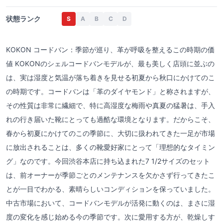
状態ランク
S
A
B
C
D
KOKON コードバン：季節が巡り、革が呼吸を整えるこの時期の価
値 KOKONのシェルコードバンモデルが、最も美しく店頭に並ぶの
は、実は湿度と気温が落ち着きを見せる初夏から秋口にかけてのこ
の時期です。コードバンは「革のダイヤモンド」と称されますが、
その性質は非常に繊細で、特に高湿度な梅雨や真夏の猛暑は、手入
れの行き届いた靴にとっても過酷な環境となります。だからこそ、
春から初夏にかけてのこの季節に、大切に扱われてきた一足が市場
に放出されることは、多くの靴愛好家にとって「理想的なタイミン
グ」なのです。今回渋谷本店に持ち込まれた7 1/2サイズのセット
は、前オーナーが季節ごとのメンテナンスを欠かさず行ってきたこ
とが一目でわかる、素晴らしいコンディションを保っていました。
中古市場において、コードバンモデルが活発に動くのは、まさに湿
度の変化を感じ始める今の季節です。次に愛用する方が、乾燥しす