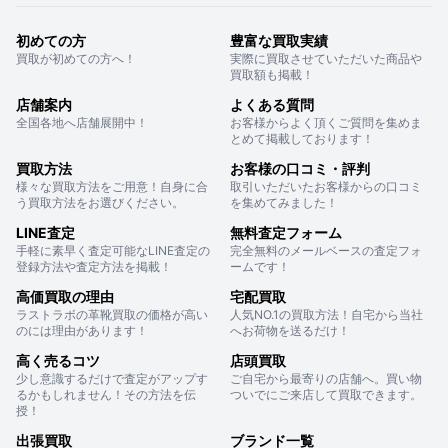
初めての方
豊富な買取実績
買取が初めての方へ！
実際に買取させていただいた商品や
買取額も掲載！
店舗案内
よくある質問
全国各地へ店舗展開中！
お客様からよく頂くご質問を集めま
とめて掲載しております！
買取方法
お客様の口コミ・評判
様々な買取方法をご用意！自身に合
取引いただいたお客様からの口コミ
う買取方法をお選びください。
を集めてみました！
LINE査定
無料査定フォーム
手軽に素早く査定可能なLINE査定の
完全無料のメールベースの査定フォ
登録方法や査定方法を掲載！
ームです！
高価買取の理由
宅配買取
ラストラボの革靴買取の価格が高い
人気NO.1の買取方法！自宅から当社
のには理由があります！
へお荷物を送るだけ！
高く売るコツ
店頭買取
少し意識するだけで査定がアップす
ご自宅から最寄りの店舗へ。買い物
るかもしれません！その方法を伝
ついでにご来店して買取できます。
授！
出張買取
ブランド一覧