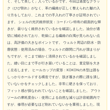
く、そして美しく」入っているかです。今回は過度なクラッ
ク（ひび割れ）がなく、革の繊維が正しく整えられた皺の入
り方をしており、これまでの手入れの丁寧さが証明されてい
ます。 シェルの光沢維持状況：コードバン特有の鏡面的な輝
きが、曇りなく維持されているかを確認しました。油分が適
切に補給されており、乾燥による繊維の白濁が見られない点
は、高評価の大きなポイントです。 ウェルト周辺の防水・防
塵状態：使用済みの場合、ウェルトの隙間に汚れが溜まりが
ちですが、そこまで細かく清掃されているかを確認しまし
た。縫い目にまで手が行き届いていることは、査定額を大き
く左右します。 ヒールカップの変形：KOKONの木型は踵を
しっかりホールドする構造ですが、脱ぎ履きの際に踵を潰し
ていないかをチェックしました。非常に硬さを保っており、
フィット感が損なわれていないことを確認しました。 アウト
ソールの摩耗度合い：使用による自然な減りは許容範囲内で
すが、修理が必要なほど削れていないかを重視しました。現