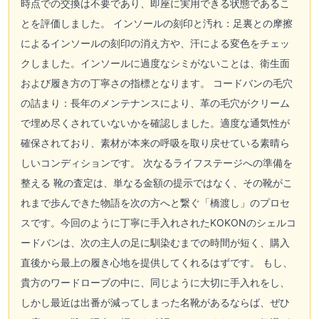
時点での交換は不要であり、即座に実用できる状態であるこ
とを評価しました。 インソールの刻印と汚れ：足裏との摩擦
によるインソールの刻印の消え方や、汗による変色をチェッ
クしました。インソールに過度なシミがないことは、衛生面
および履き方の丁寧さの指標となります。 コードバンの毛穴
の詰まり：長年のメンテナンスにより、革の毛穴がクリーム
で埋め尽くされていないかを確認しました。適度な通気性が
確保されており、素材が本来の呼吸を取り戻せている素晴ら
しいコンディションです。 次なるライフステージへの準備を
整える 靴の査定は、単なる金額の提示ではなく、その靴がこ
れまで歩んできた物語を次の方へと繋ぐ「橋渡し」のプロセ
スです。今回のように丁寧に手入れされたKOKONのシェルコ
ードバンは、次の主人の足に馴染むまでの時間が短く、購入
直後から最上の履き心地を提供してくれるはずです。 もし、
貴方のワードローブの中に、同じように大切に手入れをし、
しかし最近は出番が減ってしまった名靴があるならば、ぜひ