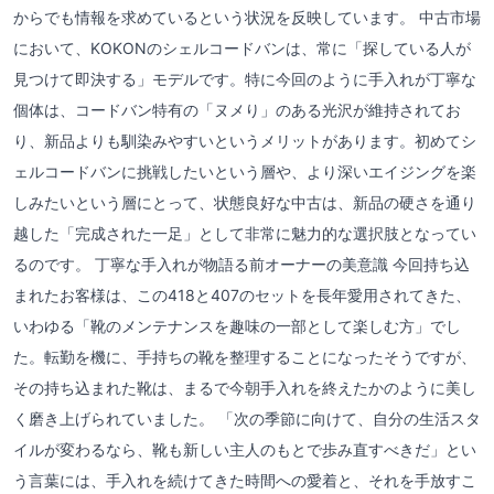
からでも情報を求めているという状況を反映しています。 中古市場
において、KOKONのシェルコードバンは、常に「探している人が
見つけて即決する」モデルです。特に今回のように手入れが丁寧な
個体は、コードバン特有の「ヌメり」のある光沢が維持されてお
り、新品よりも馴染みやすいというメリットがあります。初めてシ
ェルコードバンに挑戦したいという層や、より深いエイジングを楽
しみたいという層にとって、状態良好な中古は、新品の硬さを通り
越した「完成された一足」として非常に魅力的な選択肢となってい
るのです。 丁寧な手入れが物語る前オーナーの美意識 今回持ち込
まれたお客様は、この418と407のセットを長年愛用されてきた、
いわゆる「靴のメンテナンスを趣味の一部として楽しむ方」でし
た。転勤を機に、手持ちの靴を整理することになったそうですが、
その持ち込まれた靴は、まるで今朝手入れを終えたかのように美し
く磨き上げられていました。 「次の季節に向けて、自分の生活スタ
イルが変わるなら、靴も新しい主人のもとで歩み直すべきだ」とい
う言葉には、手入れを続けてきた時間への愛着と、それを手放すこ