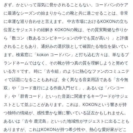
ぎず、かといって湿気に脅かされることもない、コードバンのケア
に最適なシーズンの始まりからこの靴と共に過ごせることは、非常
に幸運な巡り合わせと言えます。 中古市場におけるKOKONの立ち
位置とサジェストの紐解き KOKONの靴は、その質実剛健な作りか
ら「数コン（数あるコンビネーションの中でも質が高い）」と評価
されることもあり、通好みの選択肢として確固たる地位を築いてい
ます。検索窓に「kokon コードバン」と打ち込む方々は、単なるブ
ランドネームではなく、その靴が持つ真の質を理解しようと努めて
いる方々です。 時に「古今組」のように熱心なファンのコミュニテ
ィで話題になることもあれば、全く異なる音楽用語である「古今無
双」や「コード進行による作曲入門ゼミ」、あるいは「バンコー
ド」や「群青コード」といった音楽に関連するキーワードがサジェ
ストとして並ぶことがあります。これは、KOKONという響きが持
つ独特の情緒が、感性豊かな層に響いている証左かもしれません。
あるいは「古今 鹿児島」といった地域性がサジェストに出ることも
ありますが、これはKOKONが持つ希少性や、熱心な愛好家がどこ