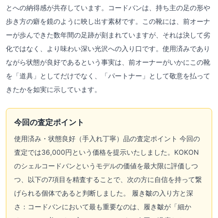
とへの納得感が共存しています。コードバンは、持ち主の足の形や
歩き方の癖を鏡のように映し出す素材です。この靴には、前オーナ
ーが歩んできた数年間の足跡が刻まれていますが、それは決して劣
化ではなく、より味わい深い光沢への入り口です。使用済みであり
ながら状態が良好であるという事実は、前オーナーがいかにこの靴
を「道具」としてだけでなく、「パートナー」として敬意を払って
きたかを如実に示しています。
今回の査定ポイント
使用済み・状態良好（手入れ丁寧）品の査定ポイント 今回の
査定では36,000円という価格を提示いたしました。KOKON
のシェルコードバンというモデルの価値を最大限に評価しつ
つ、以下の7項目を精査することで、次の方に自信を持って繋
げられる個体であると判断しました。 履き皺の入り方と深
さ：コードバンにおいて最も重要なのは、履き皺が「細か