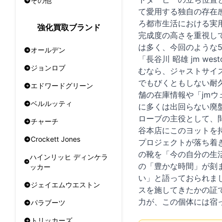
その他
て愛用する独自の存在
ろ都市生活における実
強化買取ブランド
完成度の高さを重視して
は多く、今回のような
オールデン
「長谷川 昭雄 jm 
ジョンロブ
むなら、ジャストサイズ
でもびくともしない耐久
エドワードグリーン
舗の在庫情報や「jm
ベルルッティ
に多くは出回らない廃
ローブの主役として、
チャーチ
谷本店にこのヨットを
Crockett Jones
プロジェクトが落ち着
の靴を「今の自分の生
ハインリッヒ ディンケラ
の「豊かな時間」が刻
ッカー
い」と語っておられま
ジェイエムウエストン
スを施してきたかの証
力が、この個体には宿
パラブーツ
トリッカーズ