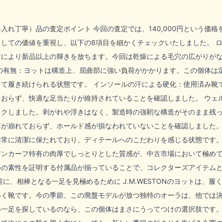
入れ丁寧）品の査定ポイント 今回の査定では、140,000円という価
しての価値を重視し、以下の8項目を細かくチェックいたしました。 
アにより新品以上の輝きを放ちます。今回は乾燥による毛穴の広がりが
クの有無：ヨットは構造上、屈曲部に強い負荷がかかります。この個体は
して履き続けられる状態です。 インソールの汗による硬化：使用済み靴
ておらず、快適な足当たりが維持されていることを確認しました。 ウェ
ックしました。剥がれや浮きはなく、製造時の強靭な構造がそのまま残っ
芯が崩れておらず、ホールド感が損なわれていないことを確認しました。
非常に清潔に保たれており、ディテールへのこだわりを感じる状態です。
アンカーフ特有の肉厚でしっとりとした質感が、中古市場において極めて
ルの素性を証明する付属品が揃っていることで、コレクターズアイテム
前に、相棒となる一足を見極めるために J.M.WESTONのヨットは、
いく靴です。今の季節、この廃盤モデルが放つ独特のオーラは、他では
い一足を探しているのなら、この個体はまさにうってつけの選択肢です。