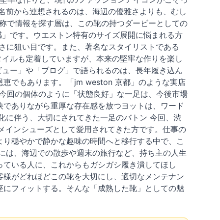
名前から連想されるのは、海辺の優雅さよりも、むし
呼称で情報を探す層は、この靴の持つダービーとしての
イズ感」です。ウエストン特有のサイズ展開に悩まれる方
まさに狙い目です。また、著名なスタイリストである
くスタイルも定着していますが、本来の堅牢な作りを楽し
 レビュー」や「ブログ」で語られるのは、長年履き込ん
もあります。「jm weston 京都」のような実店
、今回の個体のように「状態良好」な一足は、今後市場
快でありながら重厚な存在感を放つヨットは、ワード
化に伴う、大切にされてきた一足のバトン 今回、渋
メインシューズとして愛用されてきた方です。仕事の
より穏やかで静かな趣味の時間へと移行する中で、こ
には、海辺での散歩や週末の旅行など、持ち主の人生
っている人に、これからもガシガシ履き潰してほし
客様がどれほどこの靴を大切にし、適切なメンテナン
座にフィットする。そんな「成熟した靴」としての魅