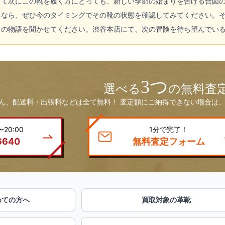
して次にこの靴を履く方にとっても、新しい季節の始まりを告げる合図
るなら、ぜひ今のタイミングでその靴の状態を確認してみてください。
その物語を聞かせてください。渋谷本店にて、次の冒険を待ち望んでい
3つ
選べる
の無料査
ん、配送料・出張料などは全て無料！ 査定額にご納得できない場合は、
20:00
1分で完了！
6640
無料査定フォーム
めての方へ
買取対象の革靴