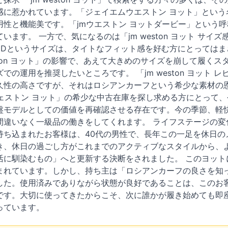
感に惹かれています。「ジェイエムウエストン ヨット」という
用性と機能美です。「jmウエストン ヨットダービー」という
います。 一方で、気になるのは「jm weston ヨット サ
5Dというサイズは、タイトなフィット感を好む方にとっては
weston ヨット」の影響で、あえて大きめのサイズを崩して履
での運用を推奨したいところです。 「jm weston ヨット
性の高さですが、それはロシアンカーフという希少な素材の恩恵で
ウェストン ヨット」の希少な中古在庫を探し求める方にとって
盤モデルとしての価値を再確認させる存在です。今の季節、軽
間違いなく一級品の働きをしてくれます。 ライフステージの変
持ち込まれたお客様は、40代の男性で、長年この一足を休日の
き、休日の過ごし方がこれまでのアクティブなスタイルから、
活に馴染むもの」へと更新する決断をされました。 このヨット
まれています。しかし、持ち主は「ロシアンカーフの良さを知
した。使用済みでありながら状態が良好であることは、このお
です。大切に使ってきたからこそ、次に誰かが履き始めても即
っています。