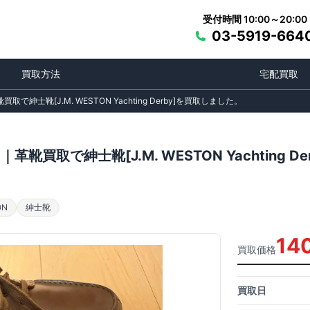
受付時間 10:00～20:00
03-5919-664
買取方法
宅配買取
革靴買取で紳士靴[J.M. WESTON Yachting Derby]を買取しました。
ト ｜革靴買取で紳士靴[J.M. WESTON Yachting
ON
紳士靴
14
買取価格
買取日