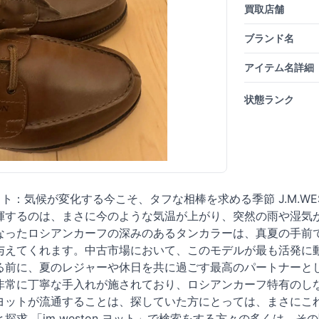
買取店舗
ブランド名
アイテム名詳細
状態ランク
90 ヨット：気候が変化する今こそ、タフな相棒を求める季節 J.M.
揮するのは、まさに今のような気温が上がり、突然の雨や湿気
なったロシアンカーフの深みのあるタンカラーは、真夏の手前
与えてくれます。中古市場において、このモデルが最も活発に
る前に、夏のレジャーや休日を共に過ごす最高のパートナーと
非常に丁寧な手入れが施されており、ロシアンカーフ特有のし
ヨットが流通することは、探していた方にとっては、まさにこれ
探求 「jm weston ヨット」で検索をする方々の多くは