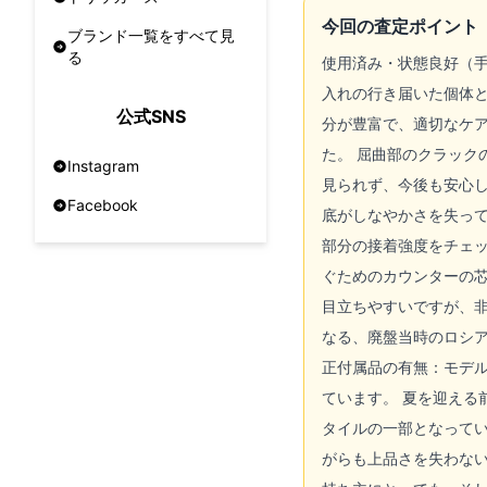
今回の査定ポイント
ブランド一覧をすべて見
る
使用済み・状態良好（手
入れの行き届いた個体と
公式SNS
分が豊富で、適切なケ
た。 屈曲部のクラッ
Instagram
見られず、今後も安心
Facebook
底がしなやかさを失っ
部分の接着強度をチェ
ぐためのカウンターの
目立ちやすいですが、
なる、廃盤当時のロシ
正付属品の有無：モデ
ています。 夏を迎える
タイルの一部となって
がらも上品さを失わな