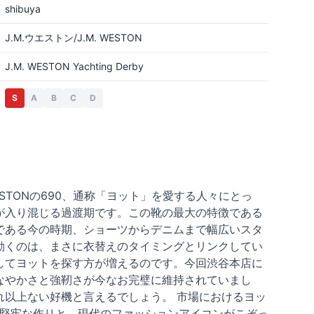
shibuya
J.M.ウエストン/J.M. WESTON
J.M. WESTON Yachting Derby
S
A
B
C
D
WESTONの690、通称「ヨット」を愛する人々にとっ
が入り混じる過渡期です。この靴の最大の特徴である
である今の時期、ショーツからデニムまで幅広いスタ
動くのは、まさに衣替えのタイミングとリンクしてい
してヨットを探す方が増えるのです。今回渋谷本店に
なやかさと強靭さが今なお完璧に維持されていまし
以上ない好機と言えるでしょう。 市場におけるヨッ
、その堅牢な作りと、現代のファッションアイコンがこぞっ