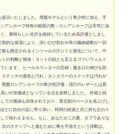
格を提示いたしました。廃盤モデルという希少性に加え、手
ロシアンカーフ特有の銀面の艶：ロシアンカーフは非常に油
なく、素晴らしい光沢を維持しているため高評価としまし
定期的な保湿により、深いひび割れや革の繊維破断が一切
で最も懸念されるインソールの汗ジミと硬化について、中
ルトの剥離と補強：ヨットの顔とも言えるゴツいウェルト
ています。 ヒールカウンターの芯材：履き口の伸びを防
 ステッチの退色と汚れ：タンカラーのステッチは汚れが
 廃盤ロシアンカーフの希少性評価：現行のレザーとは異
高い付加価値となっている点を反映しました。 外箱と純
としての価値も担保されており、査定額のベースを底上げし
履くほどに自分の足に寄り添い、時間の経過と共に持ち主のス
決して味わえません。もし、あなたがこの夏、タフでありな
 次のステップへと進むために靴を手放すという決断は、