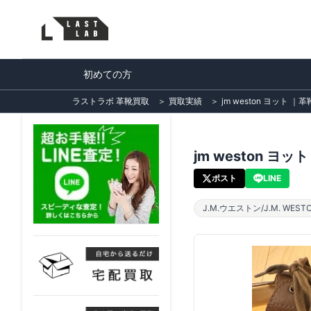
初めての方
ラストラボ 革靴買取
＞
買取実績
＞
jm weston ヨット ｜
jm weston ヨッ
ポスト
LINE
J.M.ウエストン/J.M. WEST