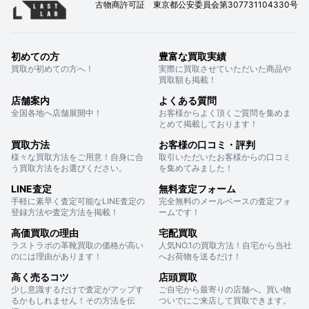
古物商許可証 東京都公安委員会第307731104330号
初めての方
豊富な買取実績
買取が初めての方へ！
実際に買取させていただいた商品や
買取額も掲載！
店舗案内
よくある質問
全国各地へ店舗展開中！
お客様からよく頂くご質問を集めま
とめて掲載しております！
買取方法
お客様の口コミ・評判
様々な買取方法をご用意！自身に合
取引いただいたお客様からの口コミ
う買取方法をお選びください。
を集めてみました！
LINE査定
無料査定フォーム
手軽に素早く査定可能なLINE査定の
完全無料のメールベースの査定フォ
登録方法や査定方法を掲載！
ームです！
高価買取の理由
宅配買取
ラストラボの革靴買取の価格が高い
人気NO.1の買取方法！自宅から当社
のには理由があります！
へお荷物を送るだけ！
高く売るコツ
店頭買取
少し意識するだけで査定がアップす
ご自宅から最寄りの店舗へ。買い物
るかもしれません！その方法を伝
ついでにご来店して買取できます。