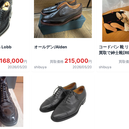
 Lobb
オールデン/Alden
コードバン 靴 
買取で紳士靴[REG
shoes]を買取
168,000
215,000
円
買取価格
円
買取
2026/05/20
shibuya
2026/05/20
shibuya