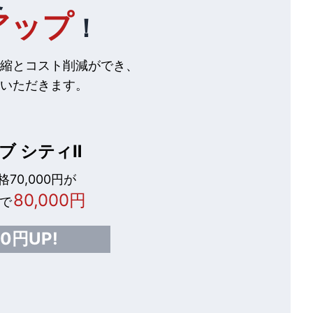
アップ
！
縮とコスト削減ができ、
いただきます。
ブ シティⅡ
70,000円が
80,000円
で
00円UP!