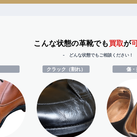
こんな状態の革靴でも
買取
が
- どんな状態でもご相談ください！ 
ミ
クラック（割れ）
傷・