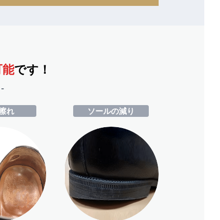
可能
です！
-
擦れ
ソールの減り