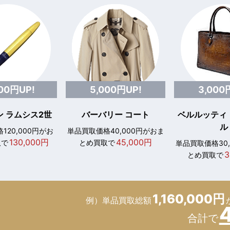
000円UP!
5,000円UP!
3,000
 ラムシス2世
バーバリー コート
ベルルッティ
ル
120,000円がお
単品買取価格40,000円がおま
130,000円
45,000円
取で
とめ買取で
単品買取価格30
3
とめ買取で
1,160,000円
例）単品買取総額
合計で