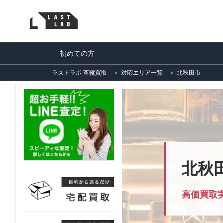
初めての方
ラストラボ 革靴買取
＞
対応エリア一覧
＞
北秋田市
北秋
高価買取