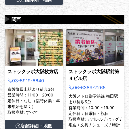
▶
関西
ストックラボ大阪枚方店
ストックラボ大阪駅前第
４ビル店
03-5919-6640
06-6389-2265
京阪御殿山駅より徒歩3分
営業時間：11:00 - 20:00
大阪メトロ御堂筋線 梅田駅
定休日：なし（臨時休業・年
より徒歩5分
末年始を除く）
営業時間：10:00 - 19:00
取扱商材: すべて
定休日：日曜日・祝日
取扱商材: アパレル / バッグ /
毛皮 / 文具 / シューズ / 時計
店舗詳細・地図