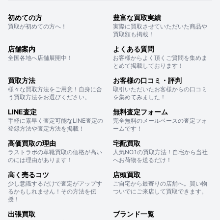
初めての方
豊富な買取実績
買取が初めての方へ！
実際に買取させていただいた商品や
買取額も掲載！
店舗案内
よくある質問
全国各地へ店舗展開中！
お客様からよく頂くご質問を集めま
とめて掲載しております！
買取方法
お客様の口コミ・評判
様々な買取方法をご用意！自身に合
取引いただいたお客様からの口コミ
う買取方法をお選びください。
を集めてみました！
LINE査定
無料査定フォーム
手軽に素早く査定可能なLINE査定の
完全無料のメールベースの査定フォ
登録方法や査定方法を掲載！
ームです！
高価買取の理由
宅配買取
ラストラボの革靴買取の価格が高い
人気NO.1の買取方法！自宅から当社
のには理由があります！
へお荷物を送るだけ！
高く売るコツ
店頭買取
少し意識するだけで査定がアップす
ご自宅から最寄りの店舗へ。買い物
るかもしれません！その方法を伝
ついでにご来店して買取できます。
授！
出張買取
ブランド一覧