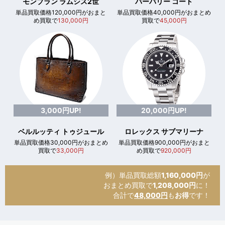
モンブラン ラムシス2世
バーバリー コート
単品買取価格120,000円がおまと
単品買取価格40,000円がおまとめ
め買取で
130,000円
買取で
45,000円
3,000円UP!
20,000円UP!
ベルルッティ トゥジュール
ロレックス サブマリーナ
単品買取価格30,000円がおまとめ
単品買取価格900,000円がおまと
買取で
33,000円
め買取で
920,000円
例）単品買取総額
1,160,000円
が
おまとめ買取で
1,208,000円
に！
合計で
48,000円
も
お得
です！