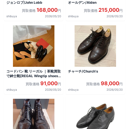
ジョンロブ/John Lobb
オールデン/Alden
168,000
215,000
買取価格
円
買取価格
円
shibuya
2026/05/20
shibuya
2026/05/20
コードバン 靴 リーガル ｜革靴買取
チャーチ/Church's
で紳士靴[REGAL Wingtip shoes]
を買取しました。
91,000
98,000
買取価格
円
買取価格
円
shibuya
2026/05/20
shibuya
2026/05/20