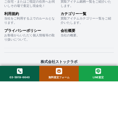
ご自宅・またはご指定の住所へお伺
買取アイテム銘柄一覧をご紹介いた
いしその場で査定し現金化！
します。
利用規約
カテゴリー一覧
当社をご利用する上でのルールとな
買取アイテムカテゴリー一覧をご紹
ります。
介いたします。
プライバシーポリシー
会社概要
お客様からいただく個人情報等の取
当社の概要。
り扱いについて。
株式会社ストックラボ
〒160-0022 東京都新宿区新宿２丁目１２−１６ セントフォービル ２０３
03-5919-6640
無料査定フォーム
LINE査定
© 2025 StockLab. All Rights Reserved.