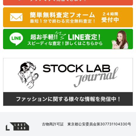
古物商許可証 東京都公安委員会第307731104330号