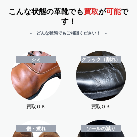
こんな状態の革靴でも
買取
が
可能
で
す！
- どんな状態でもご相談ください！ -
シミ
クラック（割れ）
買取ＯＫ
買取ＯＫ
傷・擦れ
ソールの減り