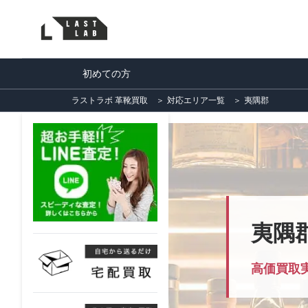
初めての方
ラストラボ 革靴買取
＞
対応エリア一覧
＞
夷隅郡
夷隅
高価買取