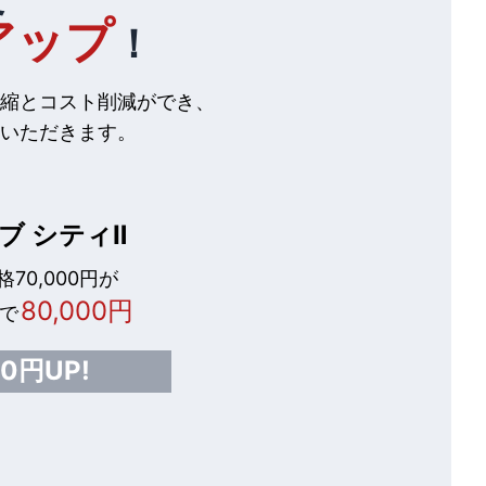
アップ
！
縮とコスト削減ができ、
いただきます。
ブ シティⅡ
70,000円が
80,000円
で
00円UP!