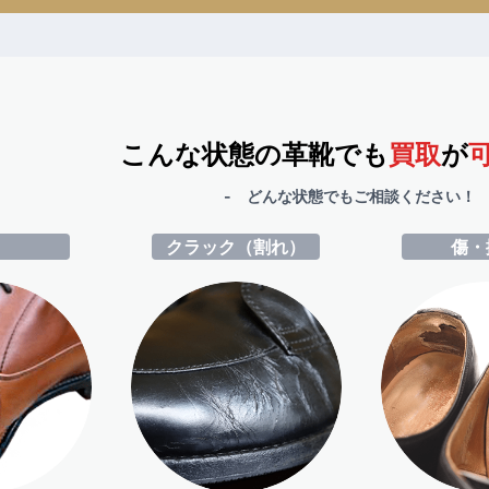
こんな状態の革靴でも
買取
が
- どんな状態でもご相談ください！ 
ミ
クラック（割れ）
傷・