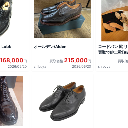
 Lobb
オールデン/Alden
コードバン 靴 
買取で紳士靴[REG
shoes]を買取
168,000
215,000
円
買取価格
円
買取
2026/05/20
shibuya
2026/05/20
shibuya