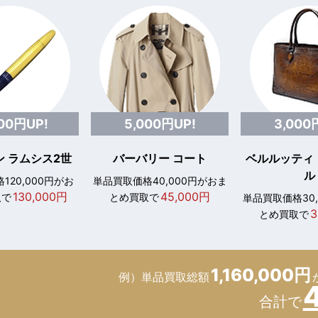
000円UP!
5,000円UP!
3,000
 ラムシス2世
バーバリー コート
ベルルッティ
ル
120,000円がお
単品買取価格40,000円がおま
130,000円
45,000円
取で
とめ買取で
単品買取価格30
3
とめ買取で
1,160,000円
例）単品買取総額
合計で