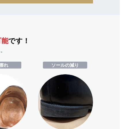
可能
です！
-
擦れ
ソールの減り