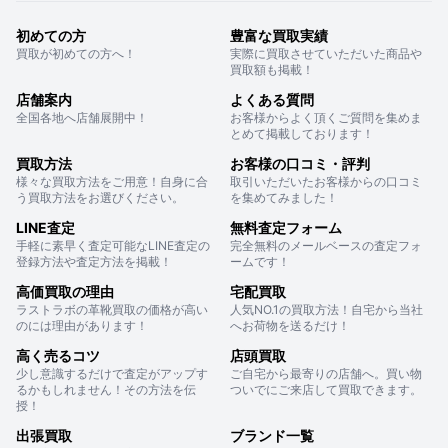
初めての方
豊富な買取実績
買取が初めての方へ！
実際に買取させていただいた商品や
買取額も掲載！
店舗案内
よくある質問
全国各地へ店舗展開中！
お客様からよく頂くご質問を集めま
とめて掲載しております！
買取方法
お客様の口コミ・評判
様々な買取方法をご用意！自身に合
取引いただいたお客様からの口コミ
う買取方法をお選びください。
を集めてみました！
LINE査定
無料査定フォーム
手軽に素早く査定可能なLINE査定の
完全無料のメールベースの査定フォ
登録方法や査定方法を掲載！
ームです！
高価買取の理由
宅配買取
ラストラボの革靴買取の価格が高い
人気NO.1の買取方法！自宅から当社
のには理由があります！
へお荷物を送るだけ！
高く売るコツ
店頭買取
少し意識するだけで査定がアップす
ご自宅から最寄りの店舗へ。買い物
るかもしれません！その方法を伝
ついでにご来店して買取できます。
授！
出張買取
ブランド一覧