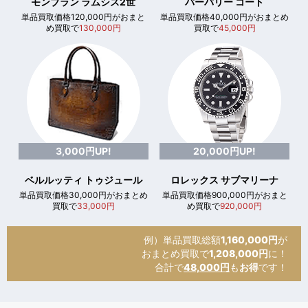
モンブラン ラムシス2世
バーバリー コート
単品買取価格120,000円がおまと
単品買取価格40,000円がおまとめ
め買取で
130,000円
買取で
45,000円
3,000円UP!
20,000円UP!
ベルルッティ トゥジュール
ロレックス サブマリーナ
単品買取価格30,000円がおまとめ
単品買取価格900,000円がおまと
買取で
33,000円
め買取で
920,000円
例）単品買取総額
1,160,000円
が
おまとめ買取で
1,208,000円
に！
合計で
48,000円
も
お得
です！