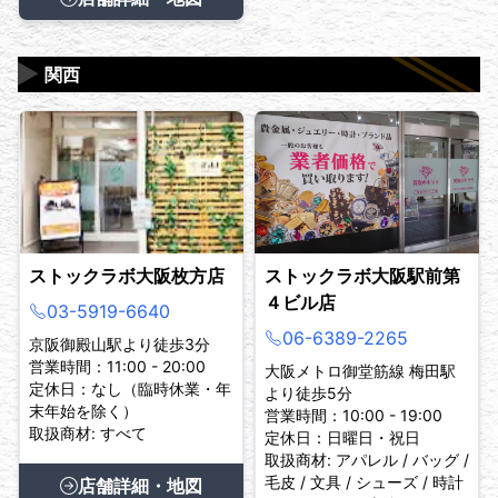
▶
関西
ストックラボ大阪枚方店
ストックラボ大阪駅前第
４ビル店
03-5919-6640
06-6389-2265
京阪御殿山駅より徒歩3分
営業時間：11:00 - 20:00
大阪メトロ御堂筋線 梅田駅
定休日：なし（臨時休業・年
より徒歩5分
末年始を除く）
営業時間：10:00 - 19:00
取扱商材: すべて
定休日：日曜日・祝日
取扱商材: アパレル / バッグ /
毛皮 / 文具 / シューズ / 時計
店舗詳細・地図