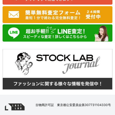
古物商許可証 東京都公安委員会第307731104330号