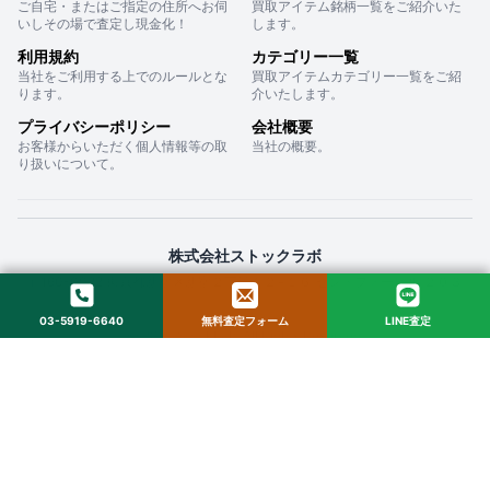
ご自宅・またはご指定の住所へお伺
買取アイテム銘柄一覧をご紹介いた
いしその場で査定し現金化！
します。
利用規約
カテゴリー一覧
当社をご利用する上でのルールとな
買取アイテムカテゴリー一覧をご紹
ります。
介いたします。
プライバシーポリシー
会社概要
お客様からいただく個人情報等の取
当社の概要。
り扱いについて。
株式会社ストックラボ
〒160-0022 東京都新宿区新宿２丁目１２−１６ セントフォービル ２０３
03-5919-6640
無料査定フォーム
LINE査定
© 2025 StockLab. All Rights Reserved.