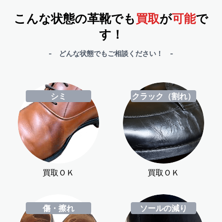
こんな状態の革靴でも
買取
が
可能
で
す！
- どんな状態でもご相談ください！ -
シミ
クラック（割れ）
買取ＯＫ
買取ＯＫ
傷・擦れ
ソールの減り