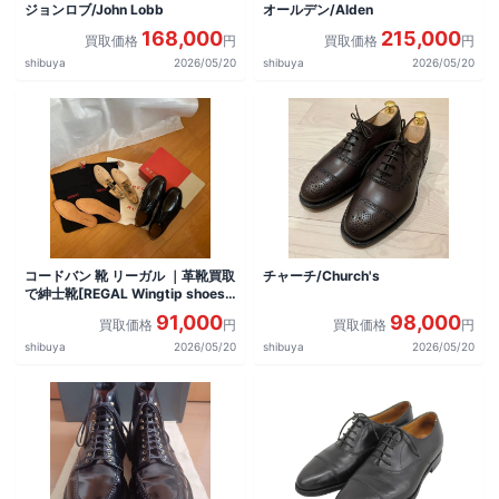
ジョンロブ/John Lobb
オールデン/Alden
168,000
215,000
買取価格
円
買取価格
円
shibuya
2026/05/20
shibuya
2026/05/20
コードバン 靴 リーガル ｜革靴買取
チャーチ/Church's
で紳士靴[REGAL Wingtip shoes]
を買取しました。
91,000
98,000
買取価格
円
買取価格
円
shibuya
2026/05/20
shibuya
2026/05/20