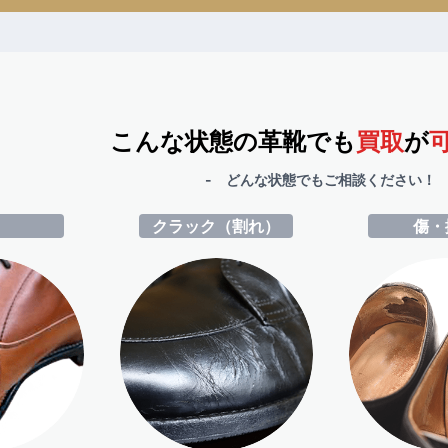
こんな状態の革靴でも
買取
が
- どんな状態でもご相談ください！ 
ミ
クラック（割れ）
傷・