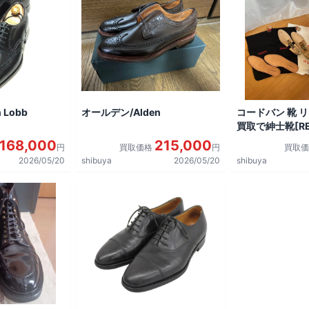
 Lobb
オールデン/Alden
コードバン 靴 
買取で紳士靴[REG
shoes]を買取
168,000
215,000
円
買取価格
円
買取
2026/05/20
shibuya
2026/05/20
shibuya