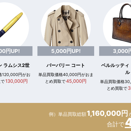
000円UP!
5,000円UP!
3,000
 ラムシス2世
バーバリー コート
ベルルッティ
ル
120,000円がお
単品買取価格40,000円がおま
130,000円
45,000円
取で
とめ買取で
単品買取価格30
3
とめ買取で
1,160,000円
例）単品買取総額
合計で