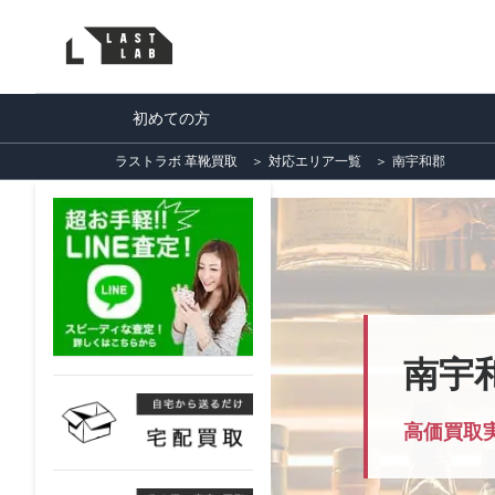
初めての方
ラストラボ 革靴買取
＞
対応エリア一覧
＞
南宇和郡
南宇
高価買取