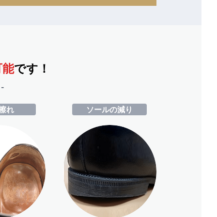
可能
です！
-
擦れ
ソールの減り