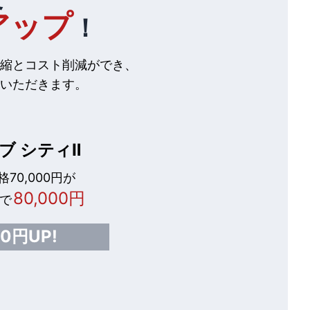
アップ
！
縮とコスト削減ができ、
いただきます。
ブ シティⅡ
70,000円が
80,000円
で
00円UP!