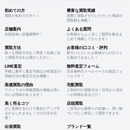
初めての方
豊富な買取実績
買取が初めての方へ！
実際に買取させていただいた商品や
買取額も掲載！
店舗案内
よくある質問
全国各地へ店舗展開中！
お客様からよく頂くご質問を集めま
とめて掲載しております！
買取方法
お客様の口コミ・評判
様々な買取方法をご用意！自身に合
取引いただいたお客様からの口コミ
う買取方法をお選びください。
を集めてみました！
LINE査定
無料査定フォーム
手軽に素早く査定可能なLINE査定の
完全無料のメールベースの査定フォ
登録方法や査定方法を掲載！
ームです！
高価買取の理由
宅配買取
ラストラボの革靴買取の価格が高い
人気NO.1の買取方法！自宅から当社
のには理由があります！
へお荷物を送るだけ！
高く売るコツ
店頭買取
少し意識するだけで査定がアップす
ご自宅から最寄りの店舗へ。買い物
るかもしれません！その方法を伝
ついでにご来店して買取できます。
授！
出張買取
ブランド一覧