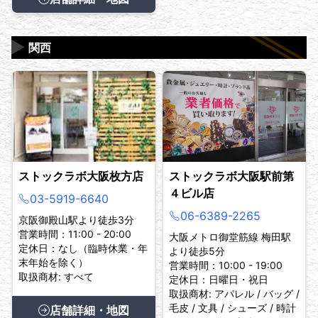
▶
関西
ストックラボ大阪枚方店
ストックラボ大阪駅前第
４ビル店
03-5919-6640
06-6389-2265
京阪御殿山駅より徒歩3分
営業時間：11:00 - 20:00
大阪メトロ御堂筋線 梅田駅
定休日：なし（臨時休業・年
より徒歩5分
末年始を除く）
営業時間：10:00 - 19:00
取扱商材: すべて
定休日：日曜日・祝日
取扱商材: アパレル / バッグ /
毛皮 / 文具 / シューズ / 時計
店舗詳細・地図