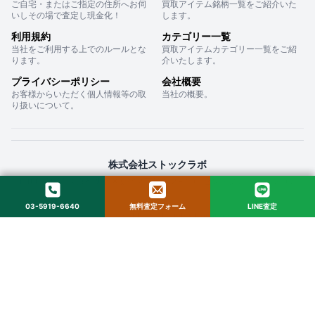
ご自宅・またはご指定の住所へお伺
買取アイテム銘柄一覧をご紹介いた
いしその場で査定し現金化！
します。
利用規約
カテゴリー一覧
当社をご利用する上でのルールとな
買取アイテムカテゴリー一覧をご紹
ります。
介いたします。
プライバシーポリシー
会社概要
お客様からいただく個人情報等の取
当社の概要。
り扱いについて。
株式会社ストックラボ
〒160-0022 東京都新宿区新宿２丁目１２−１６ セントフォービル ２０３
03-5919-6640
無料査定フォーム
LINE査定
© 2025 StockLab. All Rights Reserved.