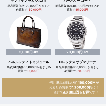
モンブラン ラムシス2世
バーバリー コート
単品買取価格120,000円がおまと
単品買取価格40,000円がおまとめ
め買取で
130,000円
買取で
45,000円
3,000円UP!
20,000円UP!
ベルルッティ トゥジュール
ロレックス サブマリーナ
単品買取価格30,000円がおまとめ
単品買取価格900,000円がおまと
買取で
33,000円
め買取で
920,000円
例）単品買取総額
1,160,000円
が
おまとめ買取で
1,208,000円
に！
合計で
48,000円
も
お得
です！