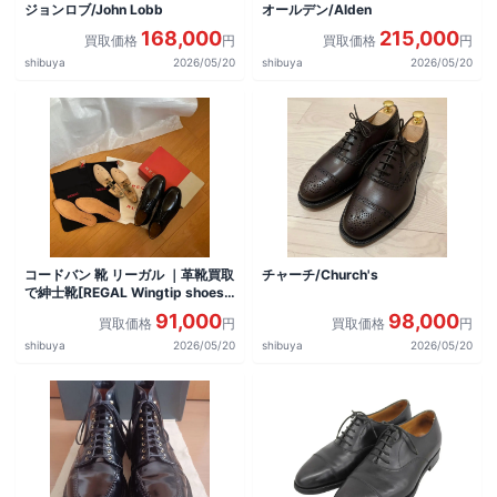
ジョンロブ/John Lobb
オールデン/Alden
168,000
215,000
買取価格
円
買取価格
円
shibuya
2026/05/20
shibuya
2026/05/20
コードバン 靴 リーガル ｜革靴買取
チャーチ/Church's
で紳士靴[REGAL Wingtip shoes]
を買取しました。
91,000
98,000
買取価格
円
買取価格
円
shibuya
2026/05/20
shibuya
2026/05/20