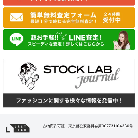
古物商許可証 東京都公安委員会第307731104330号