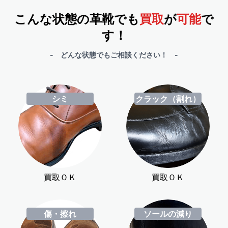
こんな状態の革靴でも
買取
が
可能
で
す！
- どんな状態でもご相談ください！ -
シミ
クラック（割れ）
買取ＯＫ
買取ＯＫ
傷・擦れ
ソールの減り