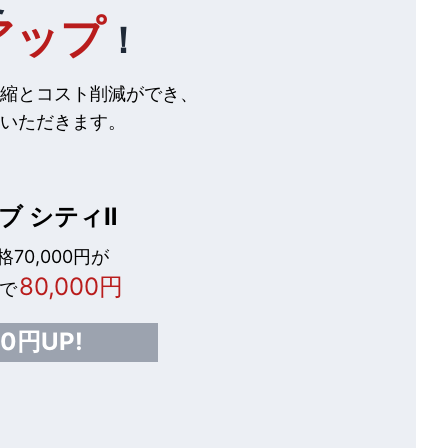
アップ
！
縮とコスト削減ができ、
いただきます。
ブ シティⅡ
70,000円が
80,000円
で
00円UP!