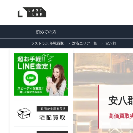
初めての方
ラストラボ 革靴買取
＞
対応エリア一覧
＞
安八郡
安八
高価買取