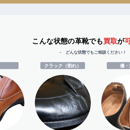
こんな状態の革靴でも
買取
が
- どんな状態でもご相談ください！ 
ミ
クラック（割れ）
傷・