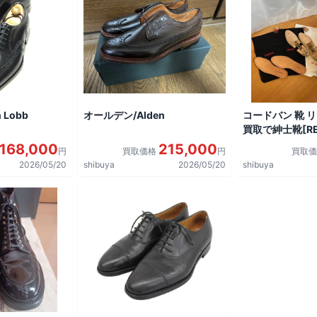
 Lobb
オールデン/Alden
コードバン 靴 
買取で紳士靴[REG
shoes]を買取
168,000
215,000
円
買取価格
円
買取
2026/05/20
shibuya
2026/05/20
shibuya