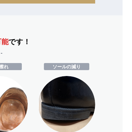
可能
です！
-
擦れ
ソールの減り