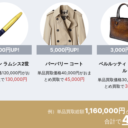
000円UP!
5,000円UP!
3,000
 ラムシス2世
バーバリー コート
ベルルッティ
ル
120,000円がお
単品買取価格40,000円がおま
130,000円
45,000円
取で
とめ買取で
単品買取価格30
3
とめ買取で
1,160,000円
例）単品買取総額
合計で