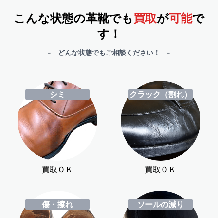
こんな状態の革靴でも
買取
が
可能
で
す！
- どんな状態でもご相談ください！ -
シミ
クラック（割れ）
買取ＯＫ
買取ＯＫ
傷・擦れ
ソールの減り