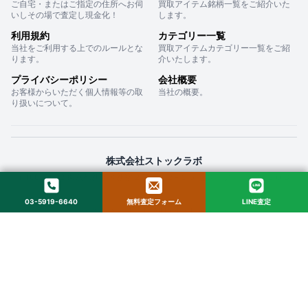
ご自宅・またはご指定の住所へお伺
買取アイテム銘柄一覧をご紹介いた
いしその場で査定し現金化！
します。
利用規約
カテゴリー一覧
当社をご利用する上でのルールとな
買取アイテムカテゴリー一覧をご紹
ります。
介いたします。
プライバシーポリシー
会社概要
お客様からいただく個人情報等の取
当社の概要。
り扱いについて。
株式会社ストックラボ
〒160-0022 東京都新宿区新宿２丁目１２−１６ セントフォービル ２０３
03-5919-6640
無料査定フォーム
LINE査定
© 2025 StockLab. All Rights Reserved.