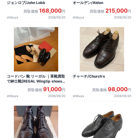
ジョンロブ/John Lobb
オールデン/Alden
168,000
215,000
買取価格
円
買取価格
円
shibuya
2026/05/20
shibuya
2026/05/20
コードバン 靴 リーガル ｜革靴買取
チャーチ/Church's
で紳士靴[REGAL Wingtip shoes]
を買取しました。
91,000
98,000
買取価格
円
買取価格
円
shibuya
2026/05/20
shibuya
2026/05/20