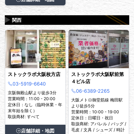
▶
関西
ストックラボ大阪枚方店
ストックラボ大阪駅前第
４ビル店
03-5919-6640
06-6389-2265
京阪御殿山駅より徒歩3分
営業時間：11:00 - 20:00
大阪メトロ御堂筋線 梅田駅
定休日：なし（臨時休業・年
より徒歩5分
末年始を除く）
営業時間：10:00 - 19:00
取扱商材: すべて
定休日：日曜日・祝日
取扱商材: アパレル / バッグ /
毛皮 / 文具 / シューズ / 時計
店舗詳細・地図