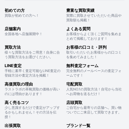
初めての方
豊富な買取実績
買取が初めての方へ！
実際に買取させていただいた商品や
買取額も掲載！
店舗案内
よくある質問
全国各地へ店舗展開中！
お客様からよく頂くご質問を集めま
とめて掲載しております！
買取方法
お客様の口コミ・評判
様々な買取方法をご用意！自身に合
取引いただいたお客様からの口コミ
う買取方法をお選びください。
を集めてみました！
LINE査定
無料査定フォーム
手軽に素早く査定可能なLINE査定の
完全無料のメールベースの査定フォ
登録方法や査定方法を掲載！
ームです！
高価買取の理由
宅配買取
ラストラボの革靴買取の価格が高い
人気NO.1の買取方法！自宅から当社
のには理由があります！
へお荷物を送るだけ！
高く売るコツ
店頭買取
少し意識するだけで査定がアップす
ご自宅から最寄りの店舗へ。買い物
るかもしれません！その方法を伝
ついでにご来店して買取できます。
授！
出張買取
ブランド一覧