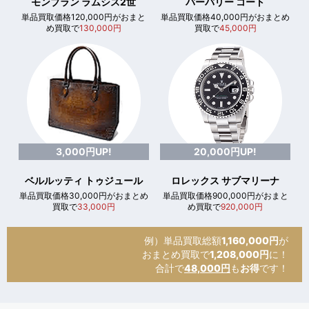
モンブラン ラムシス2世
バーバリー コート
単品買取価格120,000円がおまと
単品買取価格40,000円がおまとめ
め買取で
130,000円
買取で
45,000円
3,000円UP!
20,000円UP!
ベルルッティ トゥジュール
ロレックス サブマリーナ
単品買取価格30,000円がおまとめ
単品買取価格900,000円がおまと
買取で
33,000円
め買取で
920,000円
例）単品買取総額
1,160,000円
が
おまとめ買取で
1,208,000円
に！
合計で
48,000円
も
お得
です！