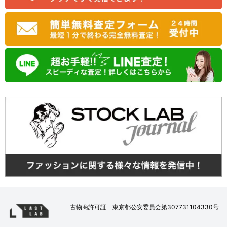
古物商許可証 東京都公安委員会第307731104330号